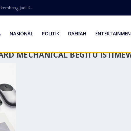
embang Jadi K...
A
NASIONAL
POLITIK
DAERAH
ENTERTAINMEN
RD MECHANICAL BEGITU ISTIME