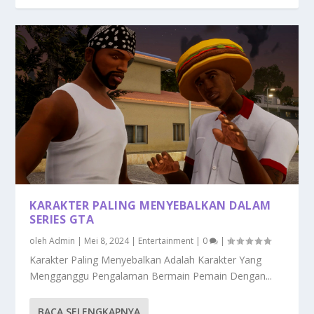
KARAKTER PALING MENYEBALKAN DALAM
SERIES GTA
oleh
Admin
|
Mei 8, 2024
|
Entertainment
|
0
|
Karakter Paling Menyebalkan Adalah Karakter Yang
Mengganggu Pengalaman Bermain Pemain Dengan...
BACA SELENGKAPNYA