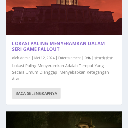
LOKASI PALING MENYERAMKAN DALAM
SERI GAME FALLOUT
oleh
Admin
|
Mei 12, 2024
|
Entertainment
|
0
|
Lokasi Paling Menyeramkan Adalah Tempat Yang
Secara Umum Dianggap Menyebabkan Ketegangan
Atau...
BACA SELENGKAPNYA