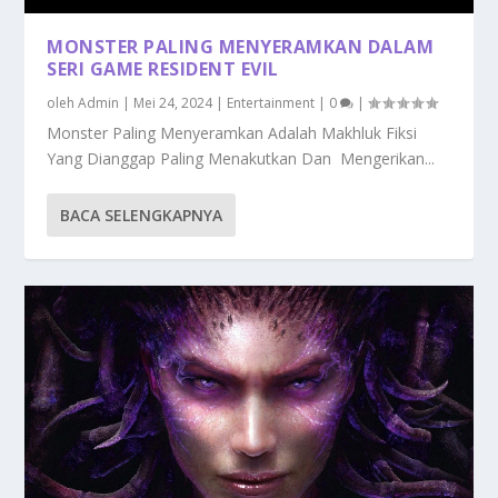
MONSTER PALING MENYERAMKAN DALAM
SERI GAME RESIDENT EVIL
oleh
Admin
|
Mei 24, 2024
|
Entertainment
|
0
|
Monster Paling Menyeramkan Adalah Makhluk Fiksi
Yang Dianggap Paling Menakutkan Dan Mengerikan...
BACA SELENGKAPNYA