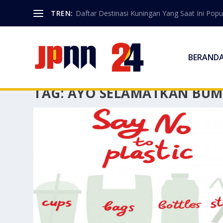
TREN:
Daftar Destinasi Kuningan Yang Saat Ini Popu
BERAND
TAG:
AYO SELAMATKAN BUM