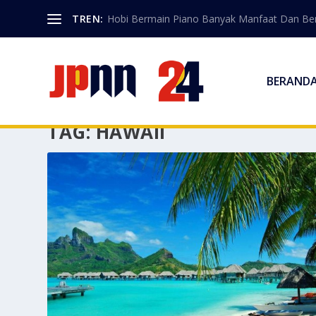
TREN:
Hobi Bermain Piano Banyak Manfaat Dan Berk
BERAND
TAG:
HAWAII