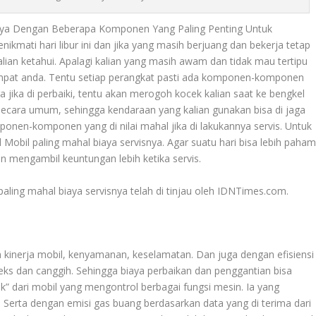
snya Dengan Beberapa Komponen Yang Paling Penting Untuk
kmati hari libur ini dan jika yang masih berjuang dan bekerja tetap
alian ketahui. Apalagi kalian yang masih awam dan tidak mau tertipu
empat anda. Tentu setiap perangkat pasti ada komponen-komponen
juga jika di perbaiki, tentu akan merogoh kocek kalian saat ke bengkel
i secara umum, sehingga kendaraan yang kalian gunakan bisa di jaga
ponen-komponen yang di nilai mahal jika di lakukannya servis. Untuk
l Mobil
paling mahal biaya servisnya. Agar suatu hari bisa lebih paha
 mengambil keuntungan lebih ketika servis.
aling mahal biaya servisnya telah di tinjau oleh IDNTimes.com.
 kinerja mobil, kenyamanan, keselamatan. Dan juga dengan efisiensi
eks dan canggih. Sehingga biaya perbaikan dan penggantian bisa
” dari mobil yang mengontrol berbagai fungsi mesin. Ia yang
Serta dengan emisi gas buang berdasarkan data yang di terima dari