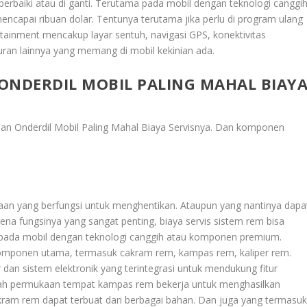
perbaiki atau di ganti. Terutama pada mobil dengan teknologi canggih
ncapai ribuan dolar. Tentunya terutama jika perlu di program ulang
fotainment mencakup layar sentuh, navigasi GPS, konektivitas
uran lainnya yang memang di mobil kekinian ada.
ONDERDIL MOBIL PALING MAHAL BIAY
n Onderdil Mobil Paling Mahal Biaya Servisnya
. Dan komponen
daraan yang berfungsi untuk menghentikan. Ataupun yang nantinya dapa
a fungsinya yang sangat penting, biaya servis sistem rem bisa
 pada mobil dengan teknologi canggih atau komponen premium.
komponen utama, termasuk cakram rem, kampas rem, kaliper rem.
r dan sistem elektronik yang terintegrasi untuk mendukung fitur
ah permukaan tempat kampas rem bekerja untuk menghasilkan
ram rem dapat terbuat dari berbagai bahan. Dan juga yang termasu