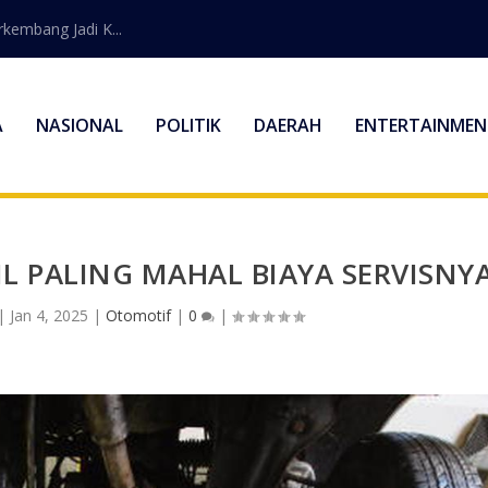
embang Jadi K...
A
NASIONAL
POLITIK
DAERAH
ENTERTAINMEN
L PALING MAHAL BIAYA SERVISNY
|
Jan 4, 2025
|
Otomotif
|
0
|