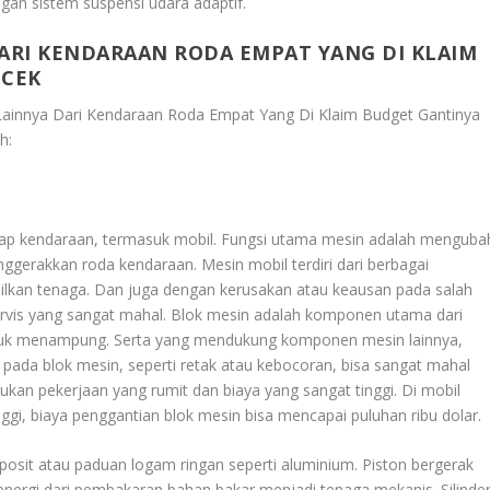
an sistem suspensi udara adaptif.
RI KENDARAAN RODA EMPAT YANG DI KLAIM
OCEK
ainnya Dari Kendaraan Roda Empat Yang Di Klaim Budget Gantinya
h:
etiap kendaraan, termasuk mobil. Fungsi utama mesin adalah menguba
ggerakkan roda kendaraan. Mesin mobil terdiri dari berbagai
kan tenaga. Dan juga dengan kerusakan atau keausan pada salah
rvis yang sangat mahal. Blok mesin adalah komponen utama dari
ntuk menampung. Serta yang mendukung komponen mesin lainnya,
an pada blok mesin, seperti retak atau kebocoran, bisa sangat mahal
ukan pekerjaan yang rumit dan biaya yang sangat tinggi. Di mobil
i, biaya penggantian blok mesin bisa mencapai puluhan ribu dolar.
posit atau paduan logam ringan seperti aluminium. Piston bergerak
 energi dari pembakaran bahan bakar menjadi tenaga mekanis. Silinde