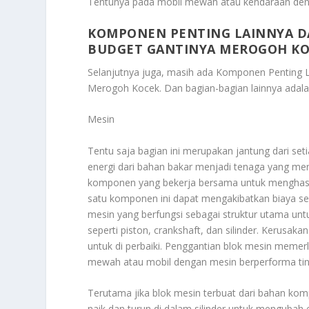
Tentunya pada mobil mewah atau kendaraan deng
KOMPONEN PENTING LAINNYA DA
BUDGET GANTINYA MEROGOH K
Selanjutnya juga, masih ada
Komponen Penting L
Merogoh Kocek
. Dan bagian-bagian lainnya adala
Mesin
Tentu saja bagian ini merupakan jantung dari s
energi dari bahan bakar menjadi tenaga yang men
komponen yang bekerja bersama untuk menghasil
satu komponen ini dapat mengakibatkan biaya se
mesin yang berfungsi sebagai struktur utama u
seperti piston, crankshaft, dan silinder. Kerusak
untuk di perbaiki. Penggantian blok mesin memerl
mewah atau mobil dengan mesin berperforma tingg
Terutama jika blok mesin terbuat dari bahan kom
naik dan turun di dalam silinder untuk mengubah