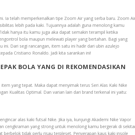
ini. Ia telah memperkenalkan tipe Zoom Air yang serba baru. Zoom Ai
sibilitas lebih pada kaki. Tujuannya adalah guna menolong kamu
 Tidak hanya itu kamu juga aka dapat semakin terampil ketika
engontrol bola maupun melewati player yang bertahan. Bagi yang
u ini. Dari segi rancangan, item satu ini hadir dari ubin azulejo
pada Cristiano Ronaldo. Jadi kita sarankan ini!
 SEPAK BOLA YANG DI REKOMENDASIKAN
an item yang tepat. Maka dapat menyimak terus
Seri Alas Kaki Nike
gan Kualitas Optimal
. Dan varian lain dari brand terkenal ini yaitu:
gincar alas kaki futsal Nike. Jika iya, kunjungi Akademi Nike Vapor
ngan cengkraman yang strong untuk menolong kamu bergerak di sekita
 berbelok tidak perlu risau terpleset. Penyerapan kaus kaki insole