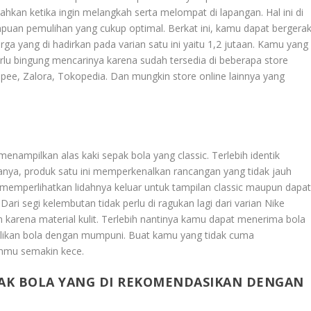
hkan ketika ingin melangkah serta melompat di lapangan. Hal ini di
uan pemulihan yang cukup optimal. Berkat ini, kamu dapat bergera
a yang di hadirkan pada varian satu ini yaitu 1,2 jutaan. Kamu yang
perlu bingung mencarinya karena sudah tersedia di beberapa store
opee, Zalora, Tokopedia. Dan mungkin store online lainnya yang
menampilkan alas kaki sepak bola yang classic. Terlebih identik
anya, produk satu ini memperkenalkan rancangan yang tidak jauh
 memperlihatkan lidahnya keluar untuk tampilan classic maupun dapa
ari segi kelembutan tidak perlu di ragukan lagi dari varian Nike
n karena material kulit. Terlebih nantinya kamu dapat menerima bola
likan bola dengan mumpuni. Buat kamu yang tidak cuma
anmu semakin kece.
EPAK BOLA YANG DI REKOMENDASIKAN DENGAN