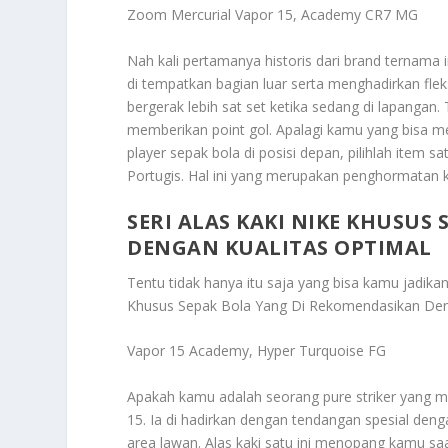
Zoom Mercurial Vapor 15, Academy CR7 MG
Nah kali pertamanya historis dari brand ternama 
di tempatkan bagian luar serta menghadirkan flek
bergerak lebih sat set ketika sedang di lapangan.
memberikan point gol. Apalagi kamu yang bisa m
player sepak bola di posisi depan, pilihlah item sat
Portugis. Hal ini yang merupakan penghormatan ke
SERI ALAS KAKI NIKE KHUSUS
DENGAN KUALITAS OPTIMAL
Tentu tidak hanya itu saja yang bisa kamu jadik
Khusus Sepak Bola Yang Di Rekomendasikan Den
Vapor 15 Academy, Hyper Turquoise FG
Apakah kamu adalah seorang pure striker yang men
15. Ia di hadirkan dengan tendangan spesial de
area lawan. Alas kaki satu ini menopang kamu saat