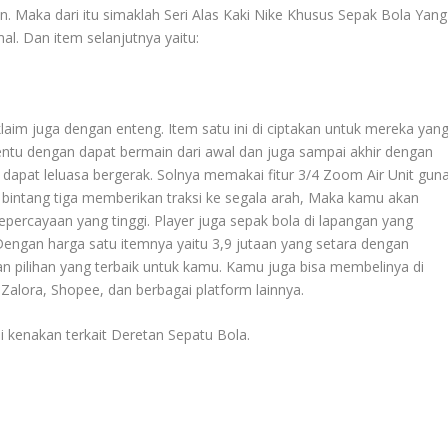
an. Maka dari itu simaklah
Seri Alas Kaki Nike Khusus Sepak Bola Yang
mal
. Dan item selanjutnya yaitu:
i klaim juga dengan enteng. Item satu ini di ciptakan untuk mereka yan
entu dengan dapat bermain dari awal dan juga sampai akhir dengan
 dapat leluasa bergerak. Solnya memakai fitur 3/4 Zoom Air Unit gun
d bintang tiga memberikan traksi ke segala arah, Maka kamu akan
ercayaan yang tinggi. Player juga sepak bola di lapangan yang
Dengan harga satu itemnya yaitu 3,9 jutaan yang setara dengan
an pilihan yang terbaik untuk kamu. Kamu juga bisa membelinya di
 Zalora, Shopee, dan berbagai platform lainnya.
di kenakan terkait
Deretan Sepatu Bola
.