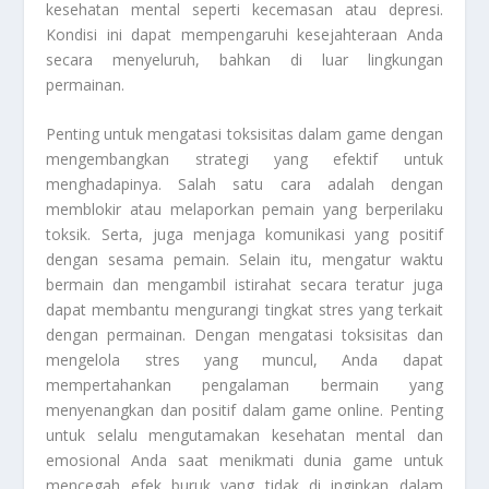
kesehatan mental seperti kecemasan atau depresi.
Kondisi ini dapat mempengaruhi kesejahteraan Anda
secara menyeluruh, bahkan di luar lingkungan
permainan.
Penting untuk mengatasi toksisitas dalam game dengan
mengembangkan strategi yang efektif untuk
menghadapinya. Salah satu cara adalah dengan
memblokir atau melaporkan pemain yang berperilaku
toksik. Serta, juga menjaga komunikasi yang positif
dengan sesama pemain. Selain itu, mengatur waktu
bermain dan mengambil istirahat secara teratur juga
dapat membantu mengurangi tingkat stres yang terkait
dengan permainan. Dengan mengatasi toksisitas dan
mengelola stres yang muncul, Anda dapat
mempertahankan pengalaman bermain yang
menyenangkan dan positif dalam game online. Penting
untuk selalu mengutamakan kesehatan mental dan
emosional Anda saat menikmati dunia game untuk
mencegah efek buruk yang tidak di inginkan dalam