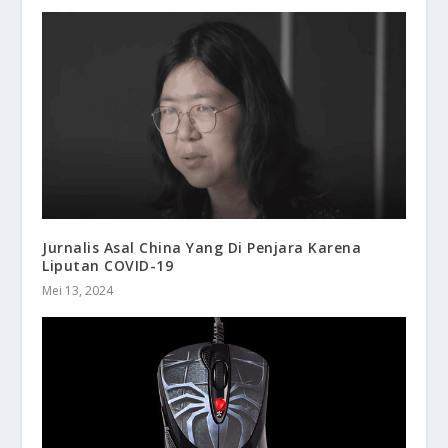
Jurnalis Asal China Yang Di Penjara Karena
Liputan COVID-19
Mei 13, 2024