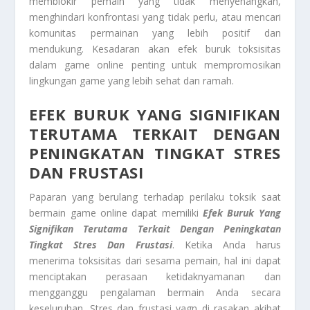
memblokir pemain yang tidak menyenangkan,
menghindari konfrontasi yang tidak perlu, atau mencari
komunitas permainan yang lebih positif dan
mendukung. Kesadaran akan efek buruk toksisitas
dalam game online penting untuk mempromosikan
lingkungan game yang lebih sehat dan ramah.
EFEK BURUK YANG SIGNIFIKAN
TERUTAMA TERKAIT DENGAN
PENINGKATAN TINGKAT STRES
DAN FRUSTASI
Paparan yang berulang terhadap perilaku toksik saat
bermain game online dapat memiliki
Efek Buruk Yang
Signifikan Terutama Terkait Dengan Peningkatan
Tingkat Stres Dan Frustasi
. Ketika Anda harus
menerima toksisitas dari sesama pemain, hal ini dapat
menciptakan perasaan ketidaknyamanan dan
mengganggu pengalaman bermain Anda secara
keseluruhan. Stres dan frustasi yagn di rasakan akibat