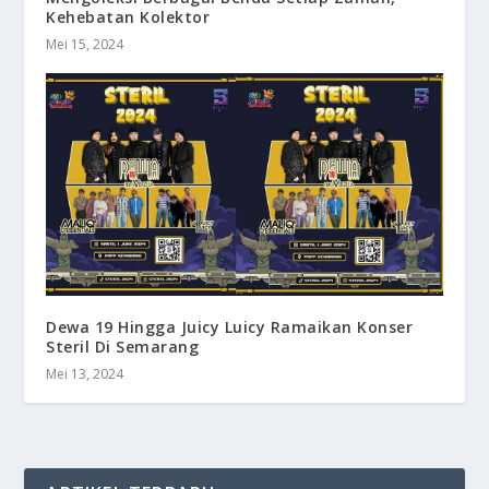
Kehebatan Kolektor
Mei 15, 2024
Dewa 19 Hingga Juicy Luicy Ramaikan Konser
Steril Di Semarang
Mei 13, 2024