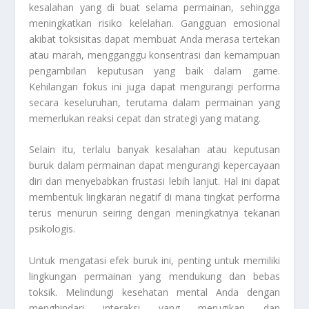
kesalahan yang di buat selama permainan, sehingga
meningkatkan risiko kelelahan. Gangguan emosional
akibat toksisitas dapat membuat Anda merasa tertekan
atau marah, mengganggu konsentrasi dan kemampuan
pengambilan keputusan yang baik dalam game.
Kehilangan fokus ini juga dapat mengurangi performa
secara keseluruhan, terutama dalam permainan yang
memerlukan reaksi cepat dan strategi yang matang.
Selain itu, terlalu banyak kesalahan atau keputusan
buruk dalam permainan dapat mengurangi kepercayaan
diri dan menyebabkan frustasi lebih lanjut. Hal ini dapat
membentuk lingkaran negatif di mana tingkat performa
terus menurun seiring dengan meningkatnya tekanan
psikologis.
Untuk mengatasi efek buruk ini, penting untuk memiliki
lingkungan permainan yang mendukung dan bebas
toksik. Melindungi kesehatan mental Anda dengan
menghindari interaksi yang merugikan dan