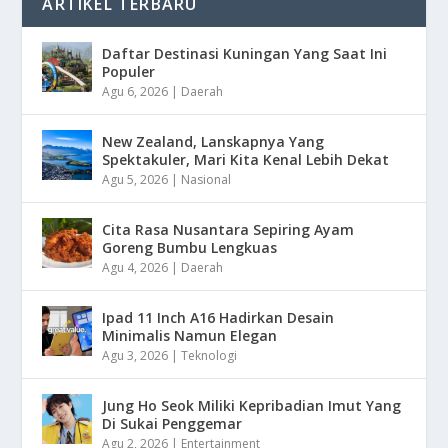
ARTIKEL TERBARU
Daftar Destinasi Kuningan Yang Saat Ini
Populer
Agu 6, 2026
|
Daerah
New Zealand, Lanskapnya Yang
Spektakuler, Mari Kita Kenal Lebih Dekat
Agu 5, 2026
|
Nasional
Cita Rasa Nusantara Sepiring Ayam
Goreng Bumbu Lengkuas
Agu 4, 2026
|
Daerah
Ipad 11 Inch A16 Hadirkan Desain
Minimalis Namun Elegan
Agu 3, 2026
|
Teknologi
Jung Ho Seok Miliki Kepribadian Imut Yang
Di Sukai Penggemar
Agu 2, 2026
|
Entertainment