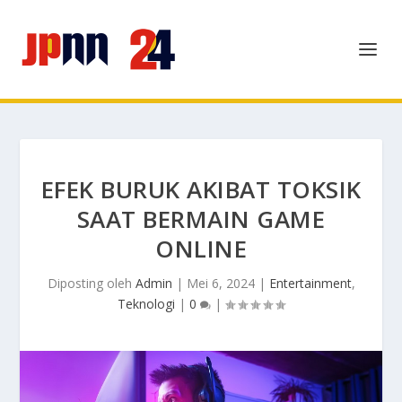
EFEK BURUK AKIBAT TOKSIK
SAAT BERMAIN GAME
ONLINE
Diposting oleh
Admin
|
Mei 6, 2024
|
Entertainment
,
Teknologi
|
0
|