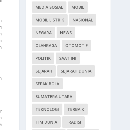
di
MEDIA SOSIAL
MOBIL
MOBIL LISTRIK
NASIONAL
n
i
NEGARA
NEWS
h
a
OLAHRAGA
OTOMOTIF
n
POLITIK
SAAT INI
SEJARAH
SEJARAH DUNIA
ah
SEPAK BOLA
SUMATERA UTARA
TEKNOLOGI
TERBAIK
r
n
TIM DUNIA
TRADISI
a