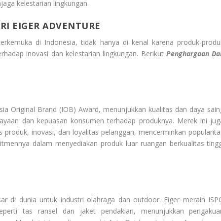
jaga kelestarian lingkungan.
RI EIGER ADVENTURE
terkemuka di Indonesia, tidak hanya di kenal karena produk-produ
erhadap inovasi dan kelestarian lingkungan. Berikut
Penghargaan Da
ia Original Brand (IOB) Award, menunjukkan kualitas dan daya sain
cayaan dan kepuasan konsumen terhadap produknya. Merek ini jug
s produk, inovasi, dan loyalitas pelanggan, mencerminkan popularita
itmennya dalam menyediakan produk luar ruangan berkualitas tingg
r di dunia untuk industri olahraga dan outdoor. Eiger meraih ISP
eperti tas ransel dan jaket pendakian, menunjukkan pengakua