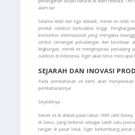
penanganan situasi darurat di alam terbuka. Tim in
alam liar.
Selama lebih dari tiga dekade, merek ini tela
produk outdoor berkualitas tinggi. Penghargaa
komunitas internasional yang mengakui keungg
simbol semangat petualangan dan kecintaan al
lingkungan, merek ini menginspirasi petualang
outdoor di Indonesia, Eiger akan terus mencapai
SEJARAH DAN INOVASI PRO
Pada pembahasan ini kami akan menjelaska
pembahasannya:
Sejarahnya
Merek ini di dirikan pada tahun 1989 oleh Ronny 
di Swiss, yang terkenal sebagai salah satu punc
tangan di pasar lokal, Eiger berkembang pesat 