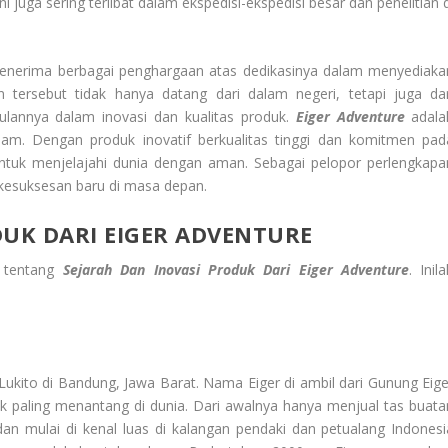
i juga sering terlibat dalam ekspedisi-ekspedisi besar dan penelitian 
h menerima berbagai penghargaan atas dedikasinya dalam menyediaka
n tersebut tidak hanya datang dari dalam negeri, tetapi juga dar
ulannya dalam inovasi dan kualitas produk.
Eiger Adventure
adala
am. Dengan produk inovatif berkualitas tinggi dan komitmen pad
 untuk menjelajahi dunia dengan aman. Sebagai pelopor perlengkapa
 kesuksesan baru di masa depan.
DUK DARI EIGER ADVENTURE
n tentang
Sejarah Dan Inovasi Produk Dari Eiger Adventure
. Inil
Lukito di Bandung, Jawa Barat. Nama Eiger di ambil dari Gunung Eige
ak paling menantang di dunia. Dari awalnya hanya menjual tas buata
dan mulai di kenal luas di kalangan pendaki dan petualang Indonesi