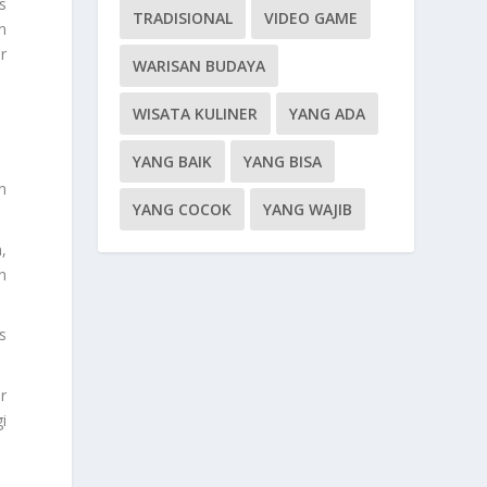
s
TRADISIONAL
VIDEO GAME
n
r
WARISAN BUDAYA
WISATA KULINER
YANG ADA
YANG BAIK
YANG BISA
n
YANG COCOK
YANG WAJIB
,
n
s
r
i