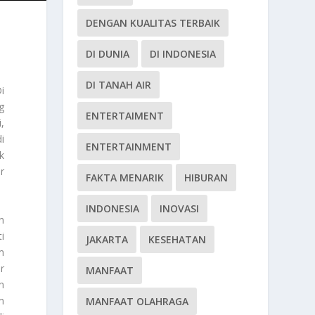
DENGAN KUALITAS TERBAIK
DI DUNIA
DI INDONESIA
DI TANAH AIR
i
g
ENTERTAIMENT
,
i
ENTERTAINMENT
k
r
FAKTA MENARIK
HIBURAN
INDONESIA
INOVASI
n
i
JAKARTA
KESEHATAN
m
r
MANFAAT
n
m
MANFAAT OLAHRAGA