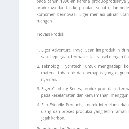
pada tahun 1990-an karena produk-produknya 
produknya dari tas ke pakaian, sepatu, dan p
komitmen berinovasi, Eiger menjadi pilihan utam
ruangan.
Inovasi Produk
Eiger Adventure Travel Gear, lini produk ini
saat bepergian, termasuk tas ransel dengan fi
Teknologi Hydratech, untuk menghadapi ko
material tahan air dan bernapas yang di gu
nyaman.
Eiger Climbing Series, produk-produk ini, te
pada keselamatan dan kenyamanan, menggunak
Eco-Friendly Products, merek ini meluncurk
ulang dan proses produksi yang lebih ramah
jejak karbon.
Pengakuan dan Pencapaian