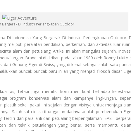
h Bergerak Di Industri Perlengkapan Outdoor
a Di Indonesia Yang Bergerak Di Industri Perlengkapan Outdoor. D
ang meliputi peralatan pendakian, berkemah, dan aktivitas luar ruan
ecinta alam dan petualang. Artikel ini akan mengulas sejarah, inovasi
ualangan. Brand ini di dirikan pada tahun 1989 oleh Ronny Lukito d
i dari Gunung Eiger di Swiss, yang di kenal sebagai salah satu punca
klukkan puncak-puncak baru inilah yang menjadi filosofi dasar Eige
ualitas, tetapi juga memiliki komitmen kuat terhadap kelestaria
agai program konservasi alam dan kampanye lingkungan, sepert
astik sekali pakai. Ini sejalan dengan visinya untuk menjaga ala
nya. Salah satu inisiatif unggulan darinya adalah pembentukan Eige
 terdiri dari para ahli dan petualang berpengalaman. EAST berpera
tan dan teknik petualangan yang benar, serta membantu dala