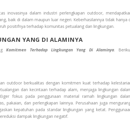
tas inovasinya dalam industri perlengkapan outdoor, mendapatka
ng, baik di dalam maupun luar negeri. Keberhasilannya tidak hanya d
garuh positifnya terhadap komunitas petualang dan lingkungan.
UNGAN YANG DI ALAMINYA
ang
Komitmen Terhadap Lingkungan Yang Di Alaminya
. Beriku
pan outdoor berkualitas dengan komitmen kuat terhadap kelestaria
etualangan dan kecintaan terhadap alam, menjaga lingkungan dala
 Eiger fokus pada penggunaan material ramah lingkungan dala
s, pakaian, dan perlengkapan lainnya. Perusahaan juga mengurang
skan kepatuhan pada standar lingkungan yang ketat. Penggunaa
ereduksi dampak lingkungan negatif.