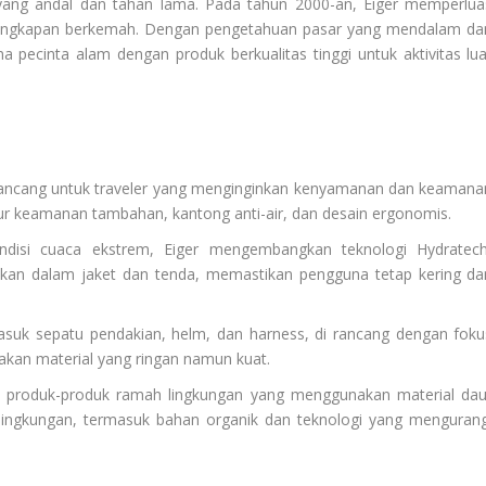
yang andal dan tahan lama. Pada tahun 2000-an, Eiger memperlua
erlengkapan berkemah. Dengan pengetahuan pasar yang mendalam da
a pecinta alam dengan produk berkualitas tinggi untuk aktivitas lua
 di rancang untuk traveler yang menginginkan kenyamanan dan keamana
tur keamanan tambahan, kantong anti-air, dan desain ergonomis.
ndisi cuaca ekstrem, Eiger mengembangkan teknologi Hydratech
nakan dalam jaket dan tenda, memastikan pengguna tetap kering da
rmasuk sepatu pendakian, helm, dan harness, di rancang dengan foku
an material yang ringan namun kuat.
an produk-produk ramah lingkungan yang menggunakan material dau
 lingkungan, termasuk bahan organik dan teknologi yang mengurang