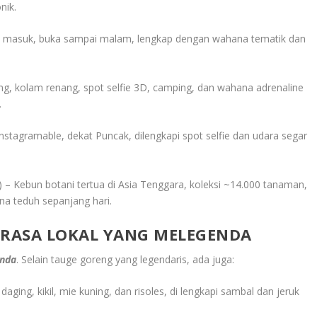
nik.
iket masuk, buka sampai malam, lengkap dengan wahana tematik dan
g, kolam renang, spot selfie 3D, camping, dan wahana adrenaline
.
stagramable, dekat Puncak, dilengkapi spot selfie dan udara segar
 – Kebun botani tertua di Asia Tenggara, koleksi ~14.000 tanaman,
ana teduh sepanjang hari.
 RASA LOKAL YANG MELEGENDA
enda
. Selain tauge goreng yang legendaris, ada juga:
ing, kikil, mie kuning, dan risoles, di lengkapi sambal dan jeruk