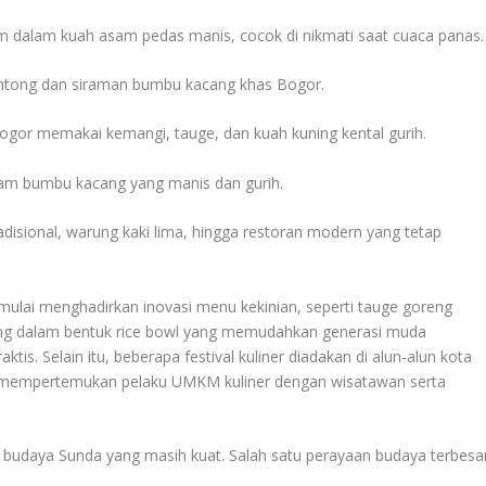
m dalam kuah asam pedas manis, cocok di nikmati saat cuaca panas.
lontong dan siraman bumbu kacang khas Bogor.
Bogor memakai kemangi, tauge, dan kuah kuning kental gurih.
iram bumbu kacang yang manis dan gurih.
tradisional, warung kaki lima, hingga restoran modern yang tetap
a mulai menghadirkan inovasi menu kekinian, seperti tauge goreng
ring dalam bentuk rice bowl yang memudahkan generasi muda
is. Selain itu, beberapa festival kuliner diadakan di alun-alun kota
 mempertemukan pelaku UMKM kuliner dengan wisatawan serta
r budaya Sunda yang masih kuat. Salah satu perayaan budaya terbesa