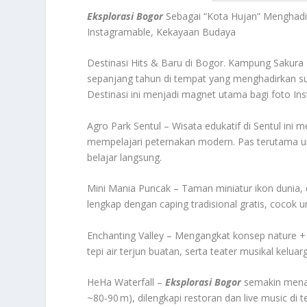
Eksplorasi Bogor
Sebagai “Kota Hujan” Menghadi
Instagramable, Kekayaan Budaya
Destinasi Hits & Baru di Bogor. Kampung Sakura
sepanjang tahun di tempat yang menghadirkan su
Destinasi ini menjadi magnet utama bagi foto Ins
Agro Park Sentul – Wisata edukatif di Sentul in
mempelajari peternakan modern. Pas terutama un
belajar langsung.
Mini Mania Puncak – Taman miniatur ikon dunia, d
lengkap dengan caping tradisional gratis, cocok 
Enchanting Valley – Mengangkat konsep nature + 
tepi air terjun buatan, serta teater musikal kelua
HeHa Waterfall –
Eksplorasi Bogor
semakin menari
~80‑90 m), dilengkapi restoran dan live music d