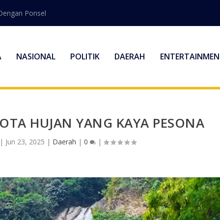
Dengan Ponsel
A
NASIONAL
POLITIK
DAERAH
ENTERTAINMEN
KOTA HUJAN YANG KAYA PESONA
|
Jun 23, 2025
|
Daerah
|
0
|