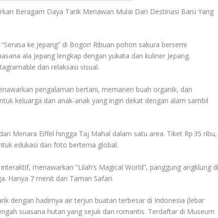
rkan Beragam Daya Tarik Menawan Mulai Dari Destinasi Baru Yang
 “Serasa ke Jepang” di Bogor! Ribuan pohon sakura bersemi
asana ala Jepang lengkap dengan yukata dan kuliner Jepang.
tagramable dan relaksasi visual.
i menawarkan pengalaman bertani, memanen buah organik, dan
tuk keluarga dan anak-anak yang ingin dekat dengan alam sambil
ari Menara Eiffel hingga Taj Mahal dalam satu area. Tiket Rp 35 ribu,
untuk edukasi dan foto bertema global.
interaktif, menawarkan “Lilah’s Magical World”, panggung angklung d
rga. Hanya 7 menit dari Taman Safari.
k dengan hadirnya air terjun buatan terbesar di Indonesia (lebar
i tengah suasana hutan yang sejuk dan romantis. Terdaftar di Museum