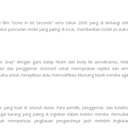
i film “Gone in 60 Seconds” versi tahun 2000 yang di bintangi ole
mbol pencurian mobil yang paling di incar, memberikan mobil ini statu
r Gray” dengan garis balap hitam dan body kit aerodinamis, tela
kasi dan penggemar otomotif untuk menciptakan replika dan vers
saha untuk mereplikasi atau memodifikasi Mustang klasik mereka aga
ang kuat di seluruh dunia. Para pemilik, penggemar, dan kolekto
bagai barang yang paling di inginkan dalam koleksi mereka. Kemudia
lah memperluas jangkauan pengaruhnya jauh melebihi lingkara