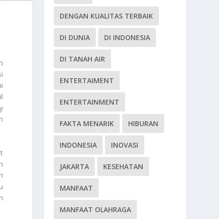
DENGAN KUALITAS TERBAIK
DI DUNIA
DI INDONESIA
DI TANAH AIR
m
i
ENTERTAIMENT
i
l
ENTERTAINMENT
y
h
FAKTA MENARIK
HIBURAN
INDONESIA
INOVASI
t
n
JAKARTA
KESEHATAN
h
u
MANFAAT
n
MANFAAT OLAHRAGA