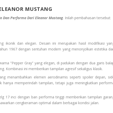
 ELEANOR MUSTANG
n Dan Performa Dari Eleanor Mustang
. Inilah pembahasan tersebut:
ang ikonik dan elegan. Desain ini merupakan hasil modifikasi yan
tahun 1967 dengan sentuhan modern yang menonjolkan estetika da
warna “Pepper Gray” yang elegan, di padukan dengan dua garis bala
g. Kombinasi ini memberikan tampilan agresif sekaligus klasik.
ang menambahkan elemen aerodinamis seperti spoiler depan, sid
 tidak hanya memperindah tampilan, tetapi juga meningkatkan perform
elg 17 inci dengan ban performa tinggi memberikan tampilan garan
awarkan cengkeraman optimal dalam berbagai kondisi jalan.