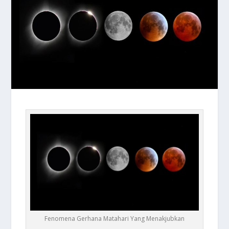
Fenomena Gerhana Matahari Yang Menakjubkan