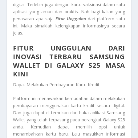
digital. Terlebih juga dengan kartu vaksinasi dalam satu
aplikasi yang aman dan praktis. Nah bagi kalian yang
penasaran apa saja
Fitur Unggulan
dari platform satu
ini. Maka simaklah kelengkapan informasinya secara
jelas.
FITUR UNGGULAN DARI
INOVASI TERBARU SAMSUNG
WALLET DI GALAXY S25 MASA
KINI
Dapat Melakukan Pembayaran Kartu Kredit
Platform ini menawarkan kemudahan dalam melakukan
pembayaran menggunakan kartu kredit secara digital.
Dan juga dapat di temukan dan buka aplikasi Samsung
Wallet yang telah terpasang pada perangkat Galaxy S25
anda. Kemudian dapat memilih opsi untuk
menambahkan kartu baru. Lalu masukkan informasi