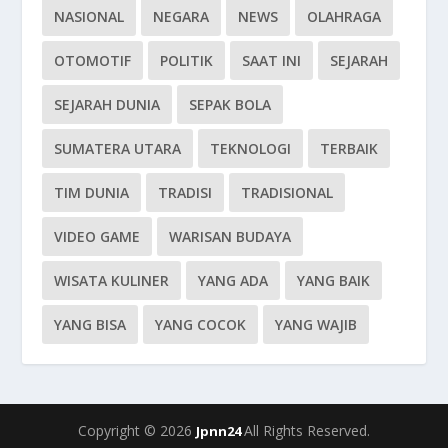
NASIONAL
NEGARA
NEWS
OLAHRAGA
OTOMOTIF
POLITIK
SAAT INI
SEJARAH
SEJARAH DUNIA
SEPAK BOLA
SUMATERA UTARA
TEKNOLOGI
TERBAIK
TIM DUNIA
TRADISI
TRADISIONAL
VIDEO GAME
WARISAN BUDAYA
WISATA KULINER
YANG ADA
YANG BAIK
YANG BISA
YANG COCOK
YANG WAJIB
Copyright © 2026
All Rights Reserved.
Jpnn24