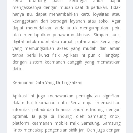
serta boarding pass. Sehingga anda dapat
mengaksesnya dengan mudah saat di perlukan. Tidak
hanya itu, dapat menambahkan kartu loyalitas atau
keanggotaan dari berbagai layanan atau toko. Agar
dapat memudahkan anda untuk mengumpulkan poin
atau mendapatkan penawaran khusus. Simpan kunci
digital untuk mobil atau rumah pintar anda. Serta juga
yang memungkinkan akses yang mudah dan aman
tanpa perlu kunci fisik. Aplikasi ini pun di lengkapi
dengan sistem keamanan canggih yang memastikan
data.
Keamanan Data Yang Di Tingkatkan
Aplikasi ini juga menawarkan peningkatan signifikan
dalam hal keamanan data. Serta dapat memastikan
informasi pribadi dan finansial anda terlindungi dengan
optimal. Ia juga di lindungi oleh Samsung Knox,
platform keamanan mobile milik Samsung. Samsung
Knox mencakup pengenalan sidik jari. Dan juga dengan