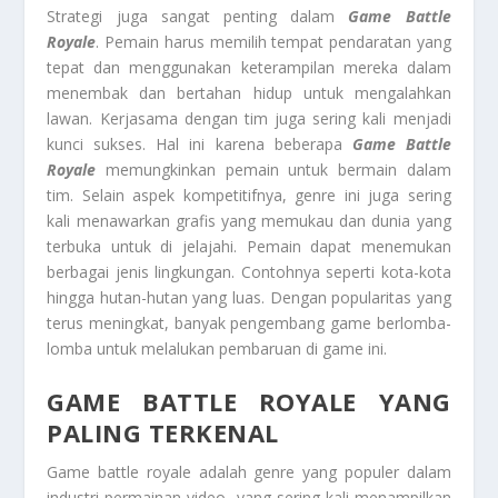
Strategi juga sangat penting dalam
Game Battle
Royale
. Pemain harus memilih tempat pendaratan yang
tepat dan menggunakan keterampilan mereka dalam
menembak dan bertahan hidup untuk mengalahkan
lawan. Kerjasama dengan tim juga sering kali menjadi
kunci sukses. Hal ini karena beberapa
Game Battle
Royale
memungkinkan pemain untuk bermain dalam
tim. Selain aspek kompetitifnya, genre ini juga sering
kali menawarkan grafis yang memukau dan dunia yang
terbuka untuk di jelajahi. Pemain dapat menemukan
berbagai jenis lingkungan. Contohnya seperti kota-kota
hingga hutan-hutan yang luas. Dengan popularitas yang
terus meningkat, banyak pengembang game berlomba-
lomba untuk melalukan pembaruan di game ini.
GAME BATTLE ROYALE YANG
PALING TERKENAL
Game battle royale adalah genre yang populer dalam
industri permainan video, yang sering kali menampilkan