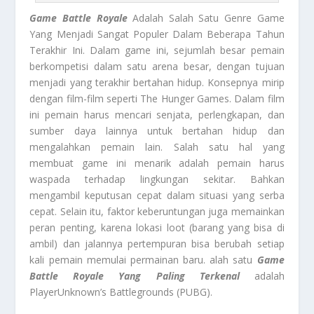
Game Battle Royale
Adalah Salah Satu Genre Game
Yang Menjadi Sangat Populer Dalam Beberapa Tahun
Terakhir Ini. Dalam game ini, sejumlah besar pemain
berkompetisi dalam satu arena besar, dengan tujuan
menjadi yang terakhir bertahan hidup. Konsepnya mirip
dengan film-film seperti The Hunger Games. Dalam film
ini pemain harus mencari senjata, perlengkapan, dan
sumber daya lainnya untuk bertahan hidup dan
mengalahkan pemain lain. Salah satu hal yang
membuat game ini menarik adalah pemain harus
waspada terhadap lingkungan sekitar. Bahkan
mengambil keputusan cepat dalam situasi yang serba
cepat. Selain itu, faktor keberuntungan juga memainkan
peran penting, karena lokasi loot (barang yang bisa di
ambil) dan jalannya pertempuran bisa berubah setiap
kali pemain memulai permainan baru. alah satu
Game
Battle Royale Yang Paling Terkenal
adalah
PlayerUnknown’s Battlegrounds (PUBG).