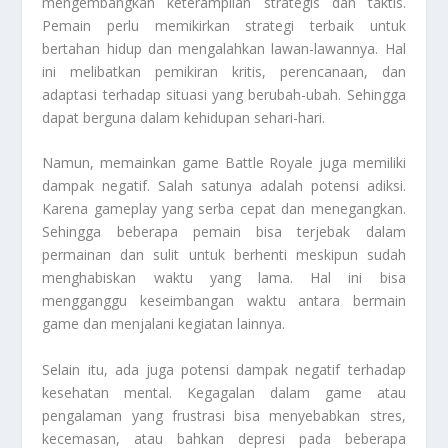
mengembangkan keterampilan strategis dan taktis.
Pemain perlu memikirkan strategi terbaik untuk
bertahan hidup dan mengalahkan lawan-lawannya. Hal
ini melibatkan pemikiran kritis, perencanaan, dan
adaptasi terhadap situasi yang berubah-ubah. Sehingga
dapat berguna dalam kehidupan sehari-hari.
Namun, memainkan game Battle Royale juga memiliki
dampak negatif. Salah satunya adalah potensi adiksi.
Karena gameplay yang serba cepat dan menegangkan.
Sehingga beberapa pemain bisa terjebak dalam
permainan dan sulit untuk berhenti meskipun sudah
menghabiskan waktu yang lama. Hal ini bisa
mengganggu keseimbangan waktu antara bermain
game dan menjalani kegiatan lainnya.
Selain itu, ada juga potensi dampak negatif terhadap
kesehatan mental. Kegagalan dalam game atau
pengalaman yang frustrasi bisa menyebabkan stres,
kecemasan, atau bahkan depresi pada beberapa