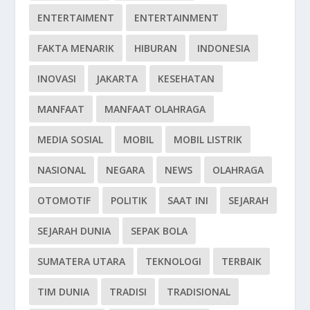
ENTERTAIMENT
ENTERTAINMENT
FAKTA MENARIK
HIBURAN
INDONESIA
INOVASI
JAKARTA
KESEHATAN
MANFAAT
MANFAAT OLAHRAGA
MEDIA SOSIAL
MOBIL
MOBIL LISTRIK
NASIONAL
NEGARA
NEWS
OLAHRAGA
OTOMOTIF
POLITIK
SAAT INI
SEJARAH
SEJARAH DUNIA
SEPAK BOLA
SUMATERA UTARA
TEKNOLOGI
TERBAIK
TIM DUNIA
TRADISI
TRADISIONAL