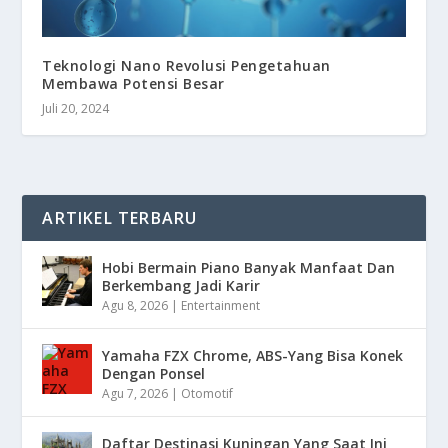
Teknologi Nano Revolusi Pengetahuan
Membawa Potensi Besar
Juli 20, 2024
ARTIKEL TERBARU
Hobi Bermain Piano Banyak Manfaat Dan
Berkembang Jadi Karir
Agu 8, 2026
|
Entertainment
Yamaha FZX Chrome, ABS-Yang Bisa Konek
Dengan Ponsel
Agu 7, 2026
|
Otomotif
Daftar Destinasi Kuningan Yang Saat Ini