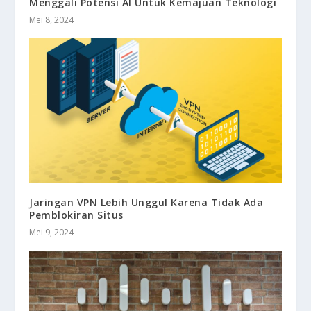
Menggali Potensi AI Untuk Kemajuan Teknologi
Mei 8, 2024
Jaringan VPN Lebih Unggul Karena Tidak Ada
Pemblokiran Situs
Mei 9, 2024