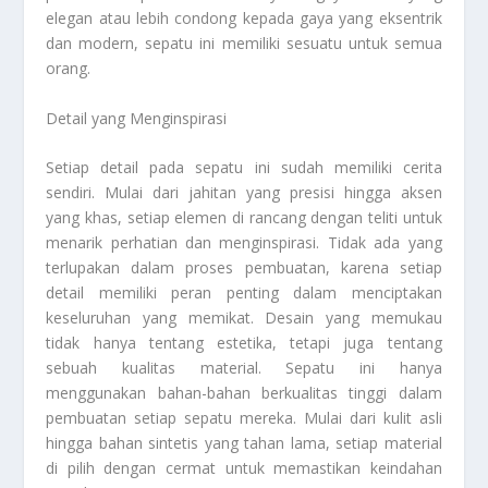
elegan atau lebih condong kepada gaya yang eksentrik
dan modern, sepatu ini memiliki sesuatu untuk semua
orang.
Detail yang Menginspirasi
Setiap detail pada sepatu ini sudah memiliki cerita
sendiri. Mulai dari jahitan yang presisi hingga aksen
yang khas, setiap elemen di rancang dengan teliti untuk
menarik perhatian dan menginspirasi. Tidak ada yang
terlupakan dalam proses pembuatan, karena setiap
detail memiliki peran penting dalam menciptakan
keseluruhan yang memikat. Desain yang memukau
tidak hanya tentang estetika, tetapi juga tentang
sebuah kualitas material. Sepatu ini hanya
menggunakan bahan-bahan berkualitas tinggi dalam
pembuatan setiap sepatu mereka. Mulai dari kulit asli
hingga bahan sintetis yang tahan lama, setiap material
di pilih dengan cermat untuk memastikan keindahan