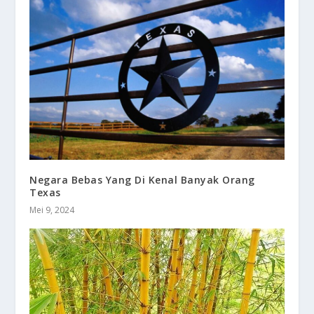
Negara Bebas Yang Di Kenal Banyak Orang
Texas
Mei 9, 2024