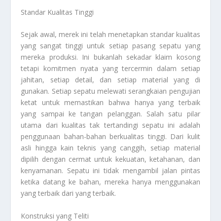
Standar Kualitas Tinggi
Sejak awal, merek ini telah menetapkan standar kualitas
yang sangat tinggi untuk setiap pasang sepatu yang
mereka produksi. Ini bukanlah sekadar klaim kosong
tetapi komitmen nyata yang tercermin dalam setiap
jahitan, setiap detail, dan setiap material yang di
gunakan. Setiap sepatu melewati serangkaian pengujian
ketat untuk memastikan bahwa hanya yang terbaik
yang sampai ke tangan pelanggan. Salah satu pilar
utama dari kualitas tak tertandingi sepatu ini adalah
penggunaan bahan-bahan berkualitas tinggi. Dari kulit
asli hingga kain teknis yang canggih, setiap material
dipilih dengan cermat untuk kekuatan, ketahanan, dan
kenyamanan. Sepatu ini tidak mengambil jalan pintas
ketika datang ke bahan, mereka hanya menggunakan
yang terbaik dari yang terbaik.
Konstruksi yang Teliti