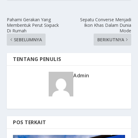
Pahami Gerakan Yang
Sepatu Converse Menjadi
Membentuk Perut Sixpack
Ikon Khas Dalam Dunia
Di Rumah
Mode
SEBELUMNYA
BERIKUTNYA
TENTANG PENULIS
Admin
POS TERKAIT