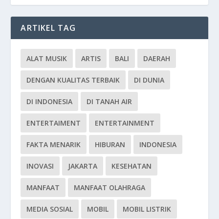
ARTIKEL TAG
ALAT MUSIK
ARTIS
BALI
DAERAH
DENGAN KUALITAS TERBAIK
DI DUNIA
DI INDONESIA
DI TANAH AIR
ENTERTAIMENT
ENTERTAINMENT
FAKTA MENARIK
HIBURAN
INDONESIA
INOVASI
JAKARTA
KESEHATAN
MANFAAT
MANFAAT OLAHRAGA
MEDIA SOSIAL
MOBIL
MOBIL LISTRIK