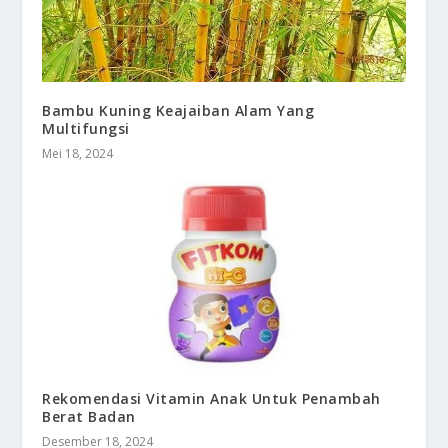
Bambu Kuning Keajaiban Alam Yang
Multifungsi
Mei 18, 2024
Rekomendasi Vitamin Anak Untuk Penambah
Berat Badan
Desember 18, 2024