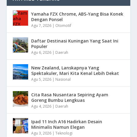
Yamaha FZX Chrome, ABS-Yang Bisa Konek
Dengan Ponsel
Agu 7, 2026
|
Otomotif
Daftar Destinasi Kuningan Yang Saat Ini
Populer
Agu 6, 2026
|
Daerah
New Zealand, Lanskapnya Yang
Spektakuler, Mari Kita Kenal Lebih Dekat
Agu 5, 2026
|
Nasional
Cita Rasa Nusantara Sepiring Ayam
Goreng Bumbu Lengkuas
Agu 4, 2026
|
Daerah
Ipad 11 Inch A16 Hadirkan Desain
Minimalis Namun Elegan
Agu 3, 2026
|
Teknologi