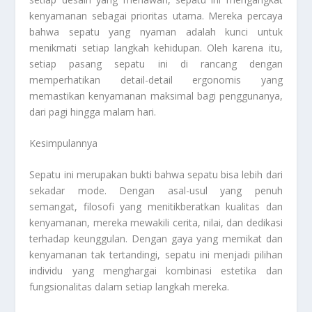
kenyamanan sebagai prioritas utama. Mereka percaya
bahwa sepatu yang nyaman adalah kunci untuk
menikmati setiap langkah kehidupan. Oleh karena itu,
setiap pasang sepatu ini di rancang dengan
memperhatikan detail-detail ergonomis yang
memastikan kenyamanan maksimal bagi penggunanya,
dari pagi hingga malam hari.
Kesimpulannya
Sepatu ini merupakan bukti bahwa sepatu bisa lebih dari
sekadar mode. Dengan asal-usul yang penuh
semangat, filosofi yang menitikberatkan kualitas dan
kenyamanan, mereka mewakili cerita, nilai, dan dedikasi
terhadap keunggulan. Dengan gaya yang memikat dan
kenyamanan tak tertandingi, sepatu ini menjadi pilihan
individu yang menghargai kombinasi estetika dan
fungsionalitas dalam setiap langkah mereka.