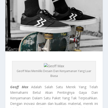
Geoff Max Memiliki Desain Dan Kenyamanan Yang Luar
Biasa
Geoff Max
Adalah Salah Satu Merek Yang Telah
Memahami Betul Akan Pentingnya Gaya Dan
Kenyamanan Dalam Satu Paket Yang Tak Terpisahkan.
Dengan inovasi desain dan kualitas material, merek ini