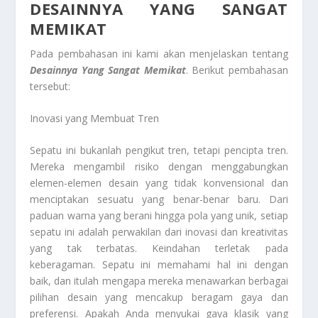
DESAINNYA YANG SANGAT
MEMIKAT
Pada pembahasan ini kami akan menjelaskan tentang
Desainnya Yang Sangat Memikat
. Berikut pembahasan
tersebut:
Inovasi yang Membuat Tren
Sepatu ini bukanlah pengikut tren, tetapi pencipta tren.
Mereka mengambil risiko dengan menggabungkan
elemen-elemen desain yang tidak konvensional dan
menciptakan sesuatu yang benar-benar baru. Dari
paduan warna yang berani hingga pola yang unik, setiap
sepatu ini adalah perwakilan dari inovasi dan kreativitas
yang tak terbatas. Keindahan terletak pada
keberagaman. Sepatu ini memahami hal ini dengan
baik, dan itulah mengapa mereka menawarkan berbagai
pilihan desain yang mencakup beragam gaya dan
preferensi. Apakah Anda menyukai gaya klasik yang