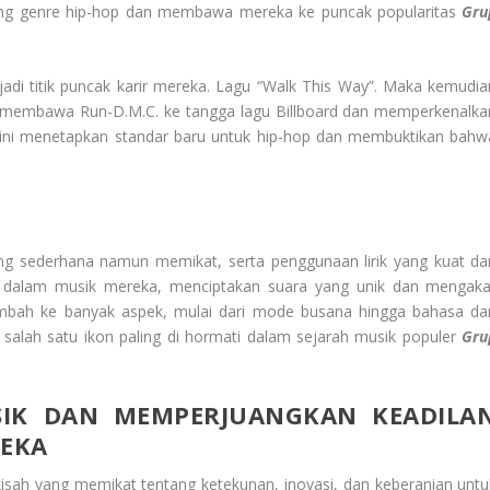
ang genre hip-hop dan membawa mereka ke puncak popularitas
Gru
jadi titik puncak karir mereka. Lagu “Walk This Way”. Maka kemudia
, membawa Run-D.M.C. ke tangga lagu Billboard dan memperkenalka
m ini menetapkan standar baru untuk hip-hop dan membuktikan bahw
ng sederhana namun memikat, serta penggunaan lirik yang kuat da
k dalam musik mereka, menciptakan suara yang unik dan mengaka
bah ke banyak aspek, mulai dari mode busana hingga bahasa da
alah satu ikon paling di hormati dalam sejarah musik populer
Gru
IK DAN MEMPERJUANGKAN KEADILA
REKA
isah yang memikat tentang ketekunan, inovasi, dan keberanian untu