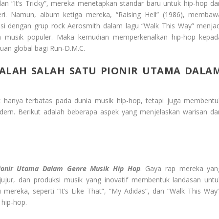
 dan “It’s Tricky”, mereka menetapkan standar baru untuk hip-hop da
i. Namun, album ketiga mereka, “Raising Hell” (1986), membaw
si dengan grup rock Aerosmith dalam lagu “Walk This Way” menjad
ah musik populer. Maka kemudian memperkenalkan hip-hop kepad
uan global bagi Run-D.M.C.
DALAH SALAH SATU PIONIR UTAMA DALA
ak hanya terbatas pada dunia musik hip-hop, tetapi juga membentu
dern. Berikut adalah beberapa aspek yang menjelaskan warisan da
Pionir Utama Dalam Genre Musik Hip Hop
. Gaya rap mereka yan
jujur, dan produksi musik yang inovatif membentuk landasan untu
ereka, seperti “It’s Like That”, “My Adidas”, dan “Walk This Way”
 hip-hop.