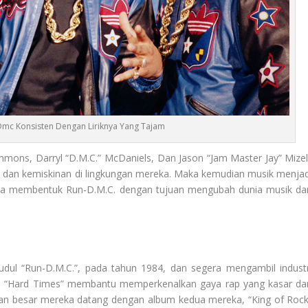
mc Konsisten Dengan Liriknya Yang Tajam
mons, Darryl “D.M.C.” McDaniels, Dan Jason “Jam Master Jay” Mizell
 dan kemiskinan di lingkungan mereka. Maka kemudian musik menjad
eka membentuk Run-D.M.C. dengan tujuan mengubah dunia musik da
judul “Run-D.M.C.”, pada tahun 1984, dan segera mengambil industr
dan “Hard Times” membantu memperkenalkan gaya rap yang kasar da
sesan besar mereka datang dengan album kedua mereka, “King of Rock