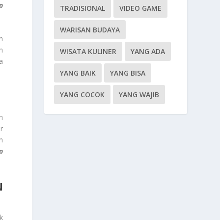
p
TRADISIONAL
VIDEO GAME
WARISAN BUDAYA
n
n
WISATA KULINER
YANG ADA
a
YANG BAIK
YANG BISA
YANG COCOK
YANG WAJIB
n
r
n
p
N
k