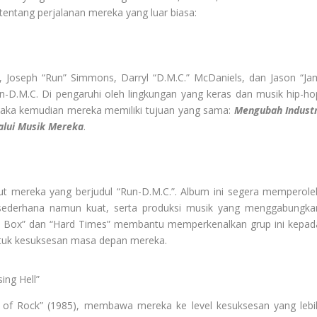
tentang perjalanan mereka yang luar biasa:
 Joseph “Run” Simmons, Darryl “D.M.C.” McDaniels, dan Jason “Ja
n-D.M.C. Di pengaruhi oleh lingkungan yang keras dan musik hip-ho
Maka kemudian mereka memiliki tujuan yang sama:
Mengubah Industr
alui Musik Mereka
.
ut mereka yang berjudul “Run-D.M.C.”. Album ini segera memperole
sederhana namun kuat, serta produksi musik yang menggabungka
ck Box” dan “Hard Times” membantu memperkenalkan grup ini kepad
tuk kesuksesan masa depan mereka.
ing Hell”
 of Rock” (1985), membawa mereka ke level kesuksesan yang lebi