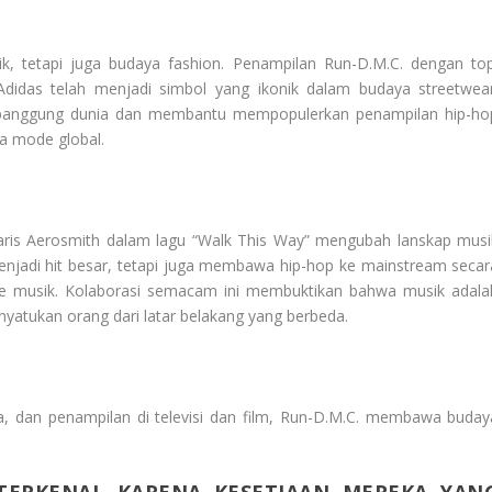
k, tetapi juga budaya fashion. Penampilan Run-D.M.C. dengan top
idas telah menjadi simbol yang ikonik dalam budaya streetwear
panggung dunia dan membantu mempopulerkan penampilan hip-ho
ya mode global.
aris Aerosmith dalam lagu “Walk This Way” mengubah lanskap musi
menjadi hit besar, tetapi juga membawa hip-hop ke mainstream secar
 musik. Kolaborasi semacam ini membuktikan bahwa musik adala
yatukan orang dari latar belakang yang berbeda.
, dan penampilan di televisi dan film, Run-D.M.C. membawa buday
TERKENAL KARENA KESETIAAN MEREKA YAN