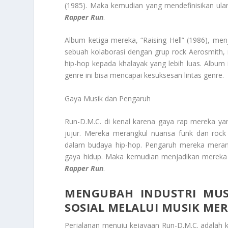
(1985). Maka kemudian yang mendefinisikan ul
Rapper Run
.
Album ketiga mereka, “Raising Hell” (1986), men
sebuah kolaborasi dengan grup rock Aerosmith
hip-hop kepada khalayak yang lebih luas. Albu
genre ini bisa mencapai kesuksesan lintas genre.
Gaya Musik dan Pengaruh
Run-D.M.C. di kenal karena gaya rap mereka ya
jujur. Mereka merangkul nuansa funk dan roc
dalam budaya hip-hop. Pengaruh mereka meram
gaya hidup. Maka kemudian menjadikan mereka s
Rapper Run
.
MENGUBAH INDUSTRI MUS
SOSIAL MELALUI MUSIK ME
Perjalanan menuju kejayaan Run-D.M.C. adalah k