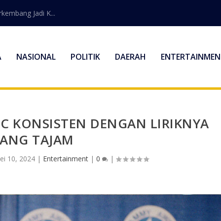
embang Jadi K...
A
NASIONAL
POLITIK
DAERAH
ENTERTAINMEN
C KONSISTEN DENGAN LIRIKNYA
YANG TAJAM
ei 10, 2024
|
Entertainment
|
0
|