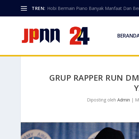
TREN:
Hobi Bermain Piano Banyak Manfaat Dan Berk
BERAND
GRUP RAPPER RUN DM
Diposting oleh
Admin
|
M