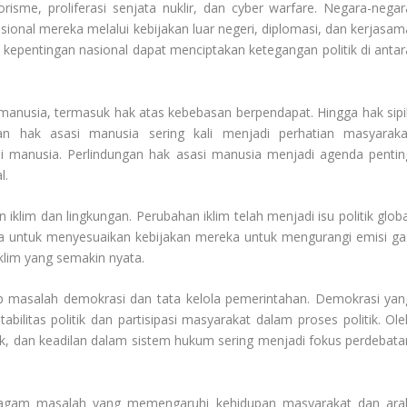
risme, proliferasi senjata nuklir, dan cyber warfare. Negara-negar
ional mereka melalui kebijakan luar negeri, diplomasi, dan kerjasam
kepentingan nasional dapat menciptakan ketegangan politik di antar
 manusia, termasuk hak atas kebebasan berpendapat. Hingga hak sipil
an hak asasi manusia sering kali menjadi perhatian masyaraka
asi manusia. Perlindungan hak asasi manusia menjadi agenda pentin
l.
n iklim dan lingkungan. Perubahan iklim telah menjadi isu politik glob
a untuk menyesuaikan kebijakan mereka untuk mengurangi emisi ga
lim yang semakin nyata.
akup masalah demokrasi dan tata kelola pemerintahan. Demokrasi yan
ilitas politik dan partisipasi masyarakat dalam proses politik. Ole
litik, dan keadilan dalam sistem hukum sering menjadi fokus perdebata
eragam masalah yang memengaruhi kehidupan masyarakat dan ara