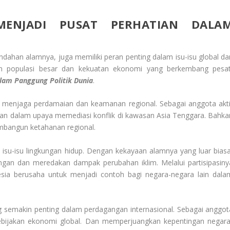
 MENJADI PUSAT PERHATIAN DALA
ndahan alamnya, juga memiliki peran penting dalam isu-isu global da
gan populasi besar dan kekuatan ekonomi yang berkembang pesat
alam Panggung Politik Dunia
.
 menjaga perdamaian dan keamanan regional. Sebagai anggota akti
ran dalam upaya memediasi konflik di kawasan Asia Tenggara. Bahka
bangun ketahanan regional.
 isu-isu lingkungan hidup. Dengan kekayaan alamnya yang luar biasa
ngan dan meredakan dampak perubahan iklim. Melalui partisipasiny
sia berusaha untuk menjadi contoh bagi negara-negara lain dala
g semakin penting dalam perdagangan internasional. Sebagai anggot
bijakan ekonomi global. Dan memperjuangkan kepentingan negara