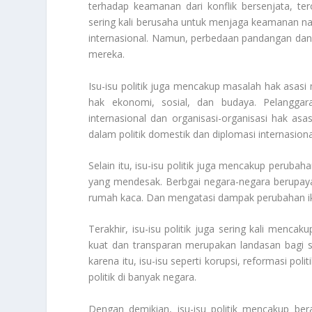
terhadap keamanan dari konflik bersenjata, tero
sering kali berusaha untuk menjaga keamanan nas
internasional. Namun, perbedaan pandangan dan 
mereka.
Isu-isu politik juga mencakup masalah hak asasi
hak ekonomi, sosial, dan budaya. Pelanggar
internasional dan organisasi-organisasi hak as
dalam politik domestik dan diplomasi internasiona
Selain itu, isu-isu politik juga mencakup perubaha
yang mendesak. Berbgai negara-negara berupay
rumah kaca. Dan mengatasi dampak perubahan ik
Terakhir, isu-isu politik juga sering kali menc
kuat dan transparan merupakan landasan bagi stab
karena itu, isu-isu seperti korupsi, reformasi po
politik di banyak negara.
Dengan demikian, isu-isu politik mencakup b