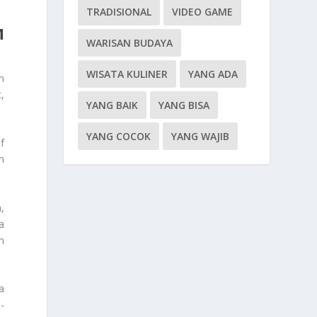
TRADISIONAL
VIDEO GAME
M
WARISAN BUDAYA
WISATA KULINER
YANG ADA
n
,
YANG BAIK
YANG BISA
YANG COCOK
YANG WAJIB
f
n
,
a
m
a
-