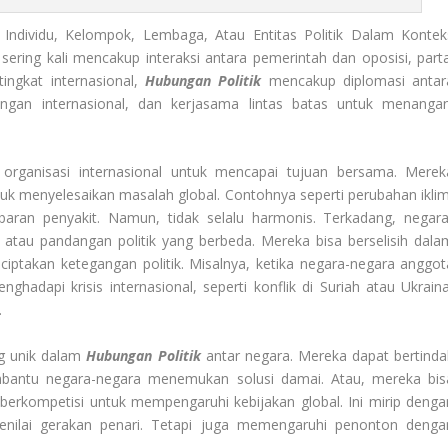
 Individu, Kelompok, Lembaga, Atau Entitas Politik Dalam Kontek
ni sering kali mencakup interaksi antara pemerintah dan oposisi, parta
tingkat internasional,
Hubungan Politik
mencakup diplomasi antar
gangan internasional, dan kerjasama lintas batas untuk menangan
 organisasi internasional untuk mencapai tujuan bersama. Merek
tuk menyelesaikan masalah global. Contohnya seperti perubahan iklim
baran penyakit. Namun, tidak selalu harmonis. Terkadang, negara
 atau pandangan politik yang berbeda. Mereka bisa berselisih dala
ciptakan ketegangan politik. Misalnya, ketika negara-negara anggot
dapi krisis internasional, seperti konflik di Suriah atau Ukraina
.
ng unik dalam
Hubungan Politik
antar negara. Mereka dapat bertinda
mbantu negara-negara menemukan solusi damai. Atau, mereka bis
berkompetisi untuk mempengaruhi kebijakan global. Ini mirip denga
menilai gerakan penari. Tetapi juga memengaruhi penonton denga