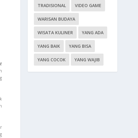
TRADISIONAL
VIDEO GAME
WARISAN BUDAYA
WISATA KULINER
YANG ADA
YANG BAIK
YANG BISA
YANG COCOK
YANG WAJIB
t
n
g
k
n
r
g