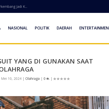
embang Jadi K...
A
NASIONAL
POLITIK
DAERAH
ENTERTAINMEN
KSUIT YANG DI GUNAKAN SAAT
OLAHRAGA
|
Mei 10, 2024
|
Olahraga
|
0
|