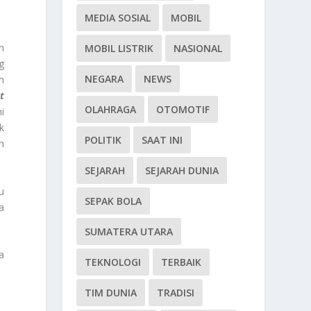
MEDIA SOSIAL
MOBIL
n
MOBIL LISTRIK
NASIONAL
g
NEGARA
NEWS
n
t
OLAHRAGA
OTOMOTIF
i
k
POLITIK
SAAT INI
h
SEJARAH
SEJARAH DUNIA
u
SEPAK BOLA
a
SUMATERA UTARA
a
TEKNOLOGI
TERBAIK
TIM DUNIA
TRADISI