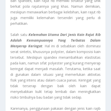
dan spandex, kain rajut rib memiliki struktur yang unik
berkat pola rajutannya yang khas. Namun demikian,
meskipun menawarkan berbagai kelebihan, kain rajut rib
juga memiliki kelemahan tersendiri yang perlu di
perhatikan.
Salah satu
Kelemahan Utama Dari Jenis Kain Rajut Rib
Adalah Kemampuannya Yang Terbatas Dalam
Menyerap Keringat
. Hal ini di sebabkan oleh dominasi
serat sintetis, khususnya polyster, dalam komposisi kain
tersebut. Meskipun spandex menambahkan elastisitas
pada kain, namun sifat polyester yang kurang menyerap
keringat dapat menjadi masalah. Terutama, ketika saat
di gunakan dalam situasi yang memerlukan aktivitas
fisik yang intens atau dalam cuaca panas. Keringat yang
tidak terserap dengan baik oleh kain dapat
menyebabkan kulit tetap lembab dan meningkatkan
risiko timbulnya bau badan yang tidak sedap.
Karenanya, penggunaan pakaian dengan jenis kain rajib