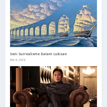
Seni Surrealisme Dalam Lukisan
Mei 6, 2024