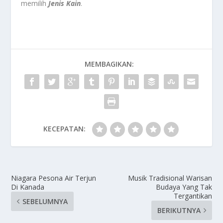
memilih
Jenis Kain
.
MEMBAGIKAN:
KECEPATAN:
Niagara Pesona Air Terjun
Musik Tradisional Warisan
Di Kanada
Budaya Yang Tak
Tergantikan
SEBELUMNYA
BERIKUTNYA