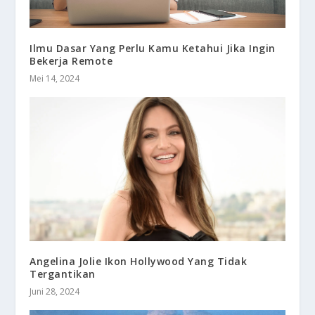
Ilmu Dasar Yang Perlu Kamu Ketahui Jika Ingin
Bekerja Remote
Mei 14, 2024
Angelina Jolie Ikon Hollywood Yang Tidak
Tergantikan
Juni 28, 2024