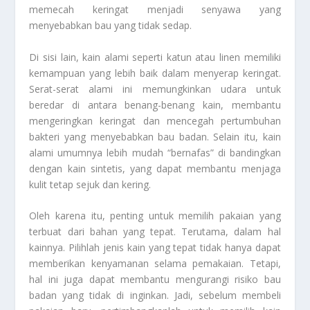
memecah keringat menjadi senyawa yang
menyebabkan bau yang tidak sedap.
Di sisi lain, kain alami seperti katun atau linen memiliki
kemampuan yang lebih baik dalam menyerap keringat.
Serat-serat alami ini memungkinkan udara untuk
beredar di antara benang-benang kain, membantu
mengeringkan keringat dan mencegah pertumbuhan
bakteri yang menyebabkan bau badan. Selain itu, kain
alami umumnya lebih mudah “bernafas” di bandingkan
dengan kain sintetis, yang dapat membantu menjaga
kulit tetap sejuk dan kering.
Oleh karena itu, penting untuk memilih pakaian yang
terbuat dari bahan yang tepat. Terutama, dalam hal
kainnya. Pilihlah jenis kain yang tepat tidak hanya dapat
memberikan kenyamanan selama pemakaian. Tetapi,
hal ini juga dapat membantu mengurangi risiko bau
badan yang tidak di inginkan. Jadi, sebelum membeli