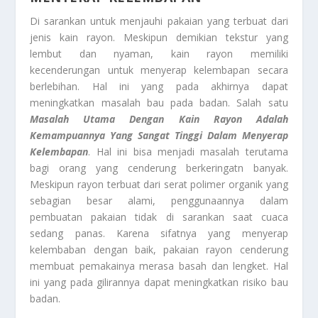
Di sarankan untuk menjauhi pakaian yang terbuat dari
jenis kain rayon. Meskipun demikian tekstur yang
lembut dan nyaman, kain rayon memiliki
kecenderungan untuk menyerap kelembapan secara
berlebihan. Hal ini yang pada akhirnya dapat
meningkatkan masalah bau pada badan. Salah satu
Masalah Utama Dengan Kain Rayon Adalah
Kemampuannya Yang Sangat Tinggi Dalam Menyerap
Kelembapan
. Hal ini bisa menjadi masalah terutama
bagi orang yang cenderung berkeringatn banyak.
Meskipun rayon terbuat dari serat polimer organik yang
sebagian besar alami, penggunaannya dalam
pembuatan pakaian tidak di sarankan saat cuaca
sedang panas. Karena sifatnya yang menyerap
kelembaban dengan baik, pakaian rayon cenderung
membuat pemakainya merasa basah dan lengket. Hal
ini yang pada gilirannya dapat meningkatkan risiko bau
badan.