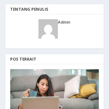
TENTANG PENULIS
Admin
POS TERKAIT