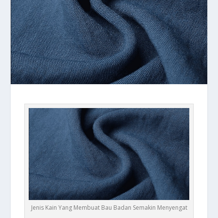
Jenis Kain Yang Membuat Bau Badan Semakin Menyengat