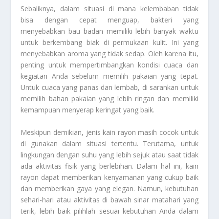
Sebaliknya, dalam situasi di mana kelembaban tidak
bisa dengan cepat menguap, bakteri yang
menyebabkan bau badan memiliki lebih banyak waktu
untuk berkembang biak di permukaan kulit. Ini yang
menyebabkan aroma yang tidak sedap. Oleh karena itu,
penting untuk mempertimbangkan kondisi cuaca dan
kegiatan Anda sebelum memilih pakaian yang tepat.
Untuk cuaca yang panas dan lembab, di sarankan untuk
memilih bahan pakaian yang lebih ringan dan memiliki
kemampuan menyerap keringat yang baik.
Meskipun demikian, jenis kain rayon masih cocok untuk
di gunakan dalam situasi tertentu. Terutama, untuk
lingkungan dengan suhu yang lebih sejuk atau saat tidak
ada aktivitas fisik yang berlebihan. Dalam hal ini, kain
rayon dapat memberikan kenyamanan yang cukup baik
dan memberikan gaya yang elegan. Namun, kebutuhan
sehari-hari atau aktivitas di bawah sinar matahari yang
terik, lebih baik pilihlah sesuai kebutuhan Anda dalam