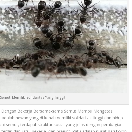
emut, Memiliki Solidaritas Yang Tinggi!
inggi Dengan Bekerja Bersama-sama Semut Mampu Mengatasi
alah hewan yang di kenal memiliki solidaritas tinggi dan hidup
oni semut, terdapat struktur sosial yang jelas dengan pembagian
terdiri dari ratu, pekerja, dan prajurit. Ratu adalah pusat dari koloni