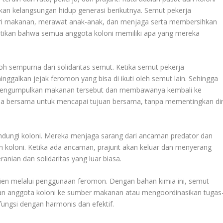
kan kelangsungan hidup generasi berikutnya. Semut pekerja
ari makanan, merawat anak-anak, dan menjaga serta membersihkan
stikan bahwa semua anggota koloni memiliki apa yang mereka
 sempurna dari solidaritas semut. Ketika semut pekerja
lkan jejak feromon yang bisa di ikuti oleh semut lain. Sehingga
 mengumpulkan makanan tersebut dan membawanya kembali ke
ja bersama untuk mencapai tujuan bersama, tanpa mementingkan dir
indungi koloni. Mereka menjaga sarang dari ancaman predator dan
 koloni. Ketika ada ancaman, prajurit akan keluar dan menyerang
ian dan solidaritas yang luar biasa.
isien melalui penggunaan feromon. Dengan bahan kimia ini, semut
an anggota koloni ke sumber makanan atau mengoordinasikan tugas
fungsi dengan harmonis dan efektif.