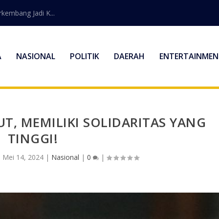
embang Jadi K...
A
NASIONAL
POLITIK
DAERAH
ENTERTAINMEN
T, MEMILIKI SOLIDARITAS YANG
TINGGI!
|
Mei 14, 2024
|
Nasional
|
0
|