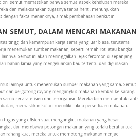
 koloni semut memastikan bahwa semua aspek kehidupan mereka
ereka dan melaksanakan tugasnya tanpa henti, menunjukkan
t
dengan fakta menariknya, simak pembahasan berikut ini!
WAN SEMUT, DALAM MENCARI MAKANAN
itas tinggi dan kemampuan kerja sama yang luar biasa, terutama
rja menemukan sumber makanan, seperti remah roti atau bangkai
 lainnya. Semut ini akan meninggalkan jejak feromon di sepanjang
alah bahan kimia yang mengeluarkan bau tertentu dan digunakan
-semut lainnya untuk menemukan sumber makanan yang sama. Semut-
sebut dan bergotong royong mengangkut makanan kembali ke sarang.
 sama secara efisien dan terorganisir. Mereka bisa membentuk ranta
batan, memastikan koloni memiliki cukup persediaan makanan.
an tugas yang efisien saat mengangkut makanan yang besar.
ngkat dan membawa potongan makanan yang terlalu berat untuk
akan rahang kuat mereka untuk memotong makanan menjadi