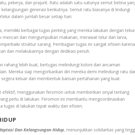
atu, pekerja, dan prajurit. Ratu adalah satu-satunya semut betina yan
kelangsungan generasi berikutnya. Semut ratu biasanya di lindungi
telur dalam jumlah besar setiap hari.
a, memiliki berbagai tugas penting yang mereka lakukan dengan teku
uk mencari dan mengumpulkan makanan, merawat telur dan larva,
rbaiki struktur sarang. Pembagian tugas ini sangat efisien karen
ukan dan melakukannya dengan dedikasi penuh.
an rahang lebih kuat, bertugas melindungi koloni dari ancaman
i lain. Mereka siap mengorbankan diri mereka demi melindungi ratu da
n segera keluar dan membentuk barisan pertahanan yang kuat.
t efektif, menggunakan feromon untuk memberikan sinyal tentang
yang perlu di lakukan. Feromon ini membantu mengoordinasikan
 tugas di lakukan tepat waktu dan efisien.
HIDUP
daptasi Dan Kelangsungan Hidup
, menunjukkan solidaritas yang tingg