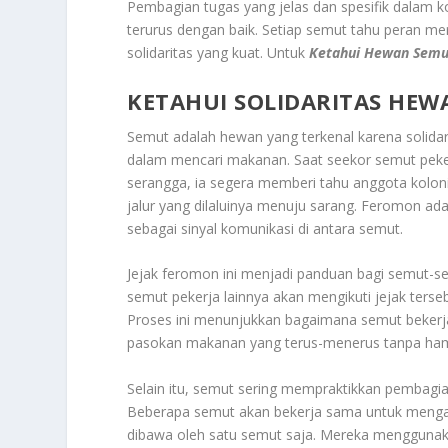
Pembagian tugas yang jelas dan spesifik dalam
terurus dengan baik. Setiap semut tahu peran m
solidaritas yang kuat. Untuk
Ketahui Hewan Semu
KETAHUI SOLIDARITAS HE
Semut adalah hewan yang terkenal karena solidar
dalam mencari makanan. Saat seekor semut peke
serangga, ia segera memberi tahu anggota koloni
jalur yang dilaluinya menuju sarang. Feromon ad
sebagai sinyal komunikasi di antara semut.
Jejak feromon ini menjadi panduan bagi semut
semut pekerja lainnya akan mengikuti jejak ter
Proses ini menunjukkan bagaimana semut bekerja
pasokan makanan yang terus-menerus tanpa ham
Selain itu, semut sering mempraktikkan pembagi
Beberapa semut akan bekerja sama untuk menga
dibawa oleh satu semut saja. Mereka menggun