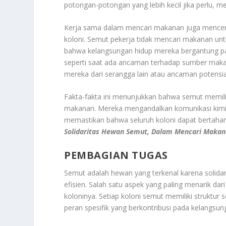
potongan-potongan yang lebih kecil jika perlu,
Kerja sama dalam mencari makanan juga mencermi
koloni. Semut pekerja tidak mencari makanan unt
bahwa kelangsungan hidup mereka bergantung pada k
seperti saat ada ancaman terhadap sumber mak
mereka dari serangga lain atau ancaman potensia
Fakta-fakta ini menunjukkan bahwa semut memilik
makanan. Mereka mengandalkan komunikasi kimia,
memastikan bahwa seluruh koloni dapat bertaha
Solidaritas Hewan Semut, Dalam Mencari Maka
PEMBAGIAN TUGAS
Semut adalah hewan yang terkenal karena solida
efisien. Salah satu aspek yang paling menarik da
koloninya. Setiap koloni semut memiliki struktur s
peran spesifik yang berkontribusi pada kelangsun