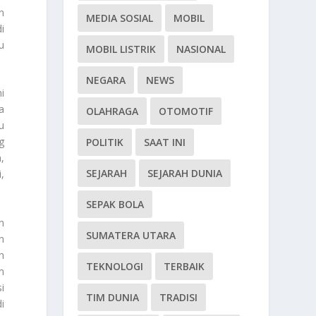
n
MEDIA SOSIAL
MOBIL
i
bu
MOBIL LISTRIK
NASIONAL
NEGARA
NEWS
i
a
OLAHRAGA
OTOMOTIF
u
g
POLITIK
SAAT INI
,
SEJARAH
SEJARAH DUNIA
,
SEPAK BOLA
n
SUMATERA UTARA
n
h
TEKNOLOGI
TERBAIK
n
i
TIM DUNIA
TRADISI
i