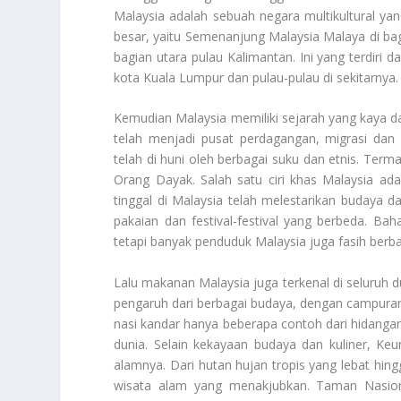
Malaysia adalah sebuah negara multikultural yang
besar, yaitu Semenanjung Malaysia Malaya di bag
bagian utara pulau Kalimantan. Ini yang terdiri da
kota Kuala Lumpur dan pulau-pulau di sekitarnya.
Kemudian Malaysia memiliki sejarah yang kaya dan
telah menjadi pusat perdagangan, migrasi dan 
telah di huni oleh berbagai suku dan etnis. Term
Orang Dayak. Salah satu ciri khas Malaysia ad
tinggal di Malaysia telah melestarikan budaya d
pakaian dan festival-festival yang berbeda. Ba
tetapi banyak penduduk Malaysia juga fasih berb
Lalu makanan Malaysia juga terkenal di seluruh
pengaruh dari berbagai budaya, dengan campuran 
nasi kandar hanya beberapa contoh dari hidangan-
dunia. Selain kekayaan budaya dan kuliner,
Keu
alamnya. Dari hutan hujan tropis yang lebat hin
wisata alam yang menakjubkan. Taman Nasio