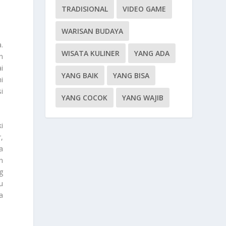
TRADISIONAL
VIDEO GAME
WARISAN BUDAYA
a
.
WISATA KULINER
YANG ADA
n
i
YANG BAIK
YANG BISA
i
i
YANG COCOK
YANG WAJIB
i
,
a
h
g
u
a