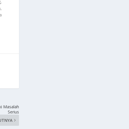
,
,
a
ki Masalah
Serius
UTNYA