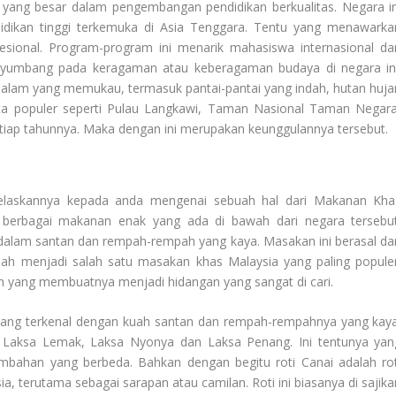
yang besar dalam pengembangan pendidikan berkualitas. Negara in
endidikan tinggi terkemuka di Asia Tenggara. Tentu yang menawarka
sional. Program-program ini menarik mahasiswa internasional dar
enyumbang pada keragaman atau keberagaman budaya di negara ini
n alam yang memukau, termasuk pantai-pantai yang indah, hutan huja
ata populer seperti Pulau Langkawi, Taman Nasional Taman Negara
tiap tahunnya. Maka dengan ini merupakan keunggulannya tersebut.
jelaskannya kepada anda mengenai sebuah hal dari
Makanan Kha
i berbagai makanan enak yang ada di bawah dari negara tersebut
alam santan dan rempah-rempah yang kaya. Masakan ini berasal dar
elah menjadi salah satu masakan khas Malaysia yang paling populer
ih yang membuatnya menjadi hidangan yang sangat di cari.
yang terkenal dengan kuah santan dan rempah-rempahnya yang kaya
uk Laksa Lemak, Laksa Nyonya dan Laksa Penang. Ini tentunya yan
mbahan yang berbeda. Bahkan dengan begitu roti Canai adalah rot
a, terutama sebagai sarapan atau camilan. Roti ini biasanya di sajika