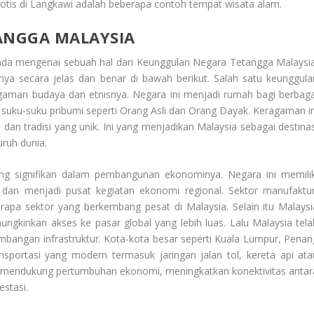
otis di Langkawi adalah beberapa contoh tempat wisata alam.
ANGGA MALAYSIA
nda mengenai sebuah hal dari
Keunggulan Negara Tetangga Malaysi
ya secara jelas dan benar di bawah berikut. Salah satu keunggula
agaman budaya dan etnisnya. Negara ini menjadi rumah bagi berbaga
 suku-suku pribumi seperti Orang Asli dan Orang Dayak. Keragaman in
n tradisi yang unik. Ini yang menjadikan Malaysia sebagai destinas
uruh dunia.
ng signifikan dalam pembangunan ekonominya. Negara ini memilik
 dan menjadi pusat kegiatan ekonomi regional. Sektor manufaktur
rapa sektor yang berkembang pesat di Malaysia. Selain itu Malaysi
gkinkan akses ke pasar global yang lebih luas. Lalu Malaysia tela
bangan infrastruktur. Kota-kota besar seperti Kuala Lumpur, Penan
nsportasi yang modern termasuk jaringan jalan tol, kereta api ata
ini mendukung pertumbuhan ekonomi, meningkatkan konektivitas antar
estasi.