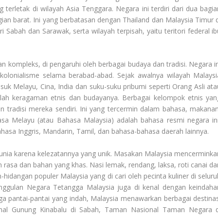
 terletak di wilayah Asia Tenggara. Negara ini terdiri dari dua bagia
ian barat. Ini yang berbatasan dengan Thailand dan Malaysia Timur d
ri Sabah dan Sarawak, serta wilayah terpisah, yaitu teritori federal i
 kompleks, di pengaruhi oleh berbagai budaya dan tradisi. Negara in
kolonialisme selama berabad-abad. Sejak awalnya wilayah Malaysi
asuk Melayu, Cina, India dan suku-suku pribumi seperti Orang Asli ata
alah keragaman etnis dan budayanya. Berbagai kelompok etnis yan
an tradisi mereka sendiri. Ini yang tercermin dalam bahasa, makanan
hasa Melayu (atau Bahasa Malaysia) adalah bahasa resmi negara ini
ahasa Inggris, Mandarin, Tamil, dan bahasa-bahasa daerah lainnya.
 dunia karena kelezatannya yang unik. Masakan Malaysia mencerminka
rasa dan bahan yang khas. Nasi lemak, rendang, laksa, roti canai da
hidangan populer Malaysia yang di cari oleh pecinta kuliner di seluru
nggulan Negara Tetangga
Malaysia juga di kenal dengan keindaha
gga pantai-pantai yang indah, Malaysia menawarkan berbagai destinas
nal Gunung Kinabalu di Sabah, Taman Nasional Taman Negara d