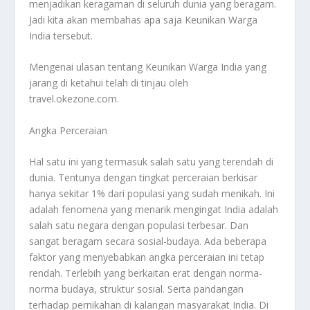
menjadikan keragaman di seluruh dunia yang beragam.
Jadi kita akan membahas apa saja
Keunikan Warga
India
tersebut.
Mengenai ulasan tentang
Keunikan Warga India
yang
jarang di ketahui telah di tinjau oleh
travel.okezone.com.
Angka Perceraian
Hal satu ini yang termasuk salah satu yang terendah di
dunia. Tentunya dengan tingkat perceraian berkisar
hanya sekitar 1% dari populasi yang sudah menikah. Ini
adalah fenomena yang menarik mengingat India adalah
salah satu negara dengan populasi terbesar. Dan
sangat beragam secara sosial-budaya. Ada beberapa
faktor yang menyebabkan angka perceraian ini tetap
rendah. Terlebih yang berkaitan erat dengan norma-
norma budaya, struktur sosial. Serta pandangan
terhadap pernikahan di kalangan masyarakat India. Di