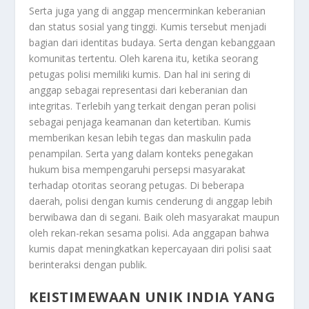
Serta juga yang di anggap mencerminkan keberanian
dan status sosial yang tinggi. Kumis tersebut menjadi
bagian dari identitas budaya. Serta dengan kebanggaan
komunitas tertentu. Oleh karena itu, ketika seorang
petugas polisi memiliki kumis. Dan hal ini sering di
anggap sebagai representasi dari keberanian dan
integritas. Terlebih yang terkait dengan peran polisi
sebagai penjaga keamanan dan ketertiban. Kumis
memberikan kesan lebih tegas dan maskulin pada
penampilan. Serta yang dalam konteks penegakan
hukum bisa mempengaruhi persepsi masyarakat
terhadap otoritas seorang petugas. Di beberapa
daerah, polisi dengan kumis cenderung di anggap lebih
berwibawa dan di segani. Baik oleh masyarakat maupun
oleh rekan-rekan sesama polisi. Ada anggapan bahwa
kumis dapat meningkatkan kepercayaan diri polisi saat
berinteraksi dengan publik.
KEISTIMEWAAN UNIK INDIA YANG