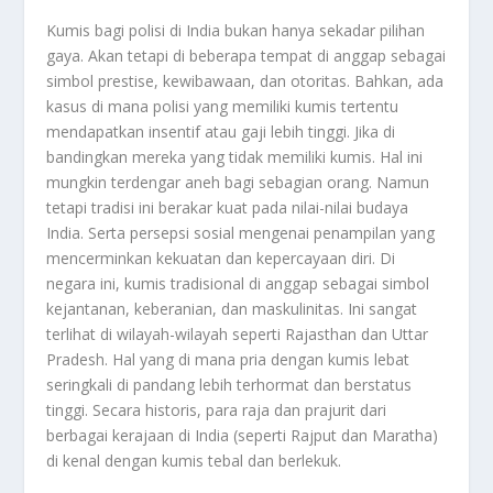
Kumis bagi polisi di India bukan hanya sekadar pilihan
gaya. Akan tetapi di beberapa tempat di anggap sebagai
simbol prestise, kewibawaan, dan otoritas. Bahkan, ada
kasus di mana polisi yang memiliki kumis tertentu
mendapatkan insentif atau gaji lebih tinggi. Jika di
bandingkan mereka yang tidak memiliki kumis. Hal ini
mungkin terdengar aneh bagi sebagian orang. Namun
tetapi tradisi ini berakar kuat pada nilai-nilai budaya
India. Serta persepsi sosial mengenai penampilan yang
mencerminkan kekuatan dan kepercayaan diri. Di
negara ini, kumis tradisional di anggap sebagai simbol
kejantanan, keberanian, dan maskulinitas. Ini sangat
terlihat di wilayah-wilayah seperti Rajasthan dan Uttar
Pradesh. Hal yang di mana pria dengan kumis lebat
seringkali di pandang lebih terhormat dan berstatus
tinggi. Secara historis, para raja dan prajurit dari
berbagai kerajaan di India (seperti Rajput dan Maratha)
di kenal dengan kumis tebal dan berlekuk.