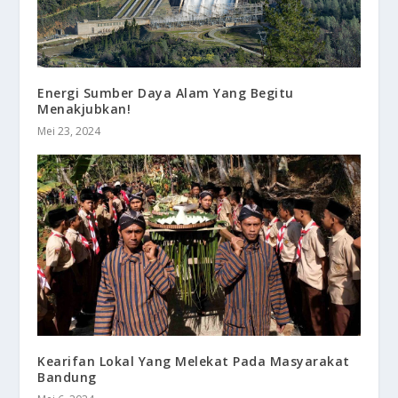
Energi Sumber Daya Alam Yang Begitu
Menakjubkan!
Mei 23, 2024
Kearifan Lokal Yang Melekat Pada Masyarakat
Bandung