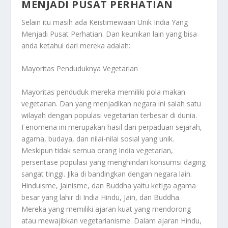
MENJADI PUSAT PERHATIAN
Selain itu masih ada
Keistimewaan Unik India Yang
Menjadi Pusat Perhatian
. Dan keunikan lain yang bisa
anda ketahui dari mereka adalah:
Mayoritas Penduduknya Vegetarian
Mayoritas penduduk mereka memiliki pola makan
vegetarian. Dan yang menjadikan negara ini salah satu
wilayah dengan populasi vegetarian terbesar di dunia.
Fenomena ini merupakan hasil dari perpaduan sejarah,
agama, budaya, dan nilai-nilai sosial yang unik.
Meskipun tidak semua orang India vegetarian,
persentase populasi yang menghindari konsumsi daging
sangat tinggi. Jika di bandingkan dengan negara lain.
Hinduisme, Jainisme, dan Buddha yaitu ketiga agama
besar yang lahir di India Hindu, Jain, dan Buddha.
Mereka yang memiliki ajaran kuat yang mendorong
atau mewajibkan vegetarianisme. Dalam ajaran Hindu,