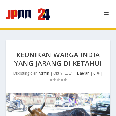
KEUNIKAN WARGA INDIA
YANG JARANG DI KETAHUI
Diposting oleh
Admin
|
Okt 9, 2024
|
Daerah
|
0
|