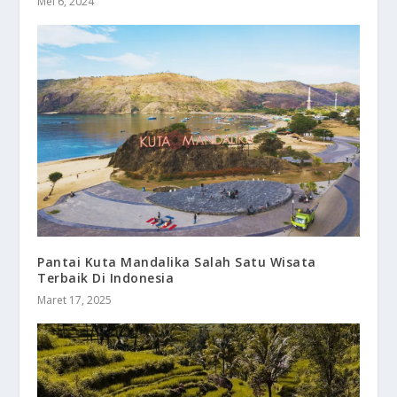
Mei 6, 2024
Pantai Kuta Mandalika Salah Satu Wisata
Terbaik Di Indonesia
Maret 17, 2025