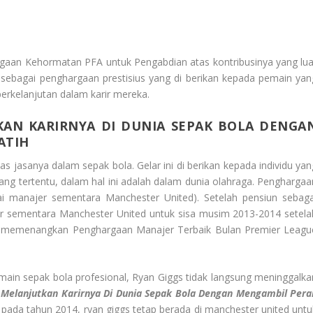
n
aan Kehormatan PFA untuk Pengabdian atas kontribusinya yang lua
i sebagai penghargaan prestisius yang di berikan kepada pemain yan
berkelanjutan dalam karir mereka.
KAN KARIRNYA DI DUNIA SEPAK BOLA DENGA
ATIH
s jasanya dalam sepak bola. Gelar ini di berikan kepada individu yan
ang tertentu, dalam hal ini adalah dalam dunia olahraga. Penghargaa
i manajer sementara Manchester United). Setelah pensiun sebaga
r sementara Manchester United untuk sisa musim 2013-2014 setela
ia memenangkan Penghargaan Manajer Terbaik Bulan Premier Leagu
main sepak bola profesional, Ryan Giggs tidak langsung meninggalka
 Melanjutkan Karirnya Di Dunia Sepak Bola Dengan Mengambil Pera
 pada tahun 2014, ryan giggs tetap berada di manchester united untu