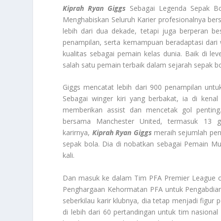
Kiprah Ryan Giggs
Sebagai Legenda Sepak Bola
Menghabiskan Seluruh Karier profesionalnya ber
lebih dari dua dekade, tetapi juga berperan b
penampilan, serta kemampuan beradaptasi dari
kualitas sebagai pemain kelas dunia. Baik di le
salah satu pemain terbaik dalam sejarah sepak bo
Giggs mencatat lebih dari 900 penampilan untu
Sebagai winger kiri yang berbakat, ia di ken
memberikan assist dan mencetak gol penting
bersama Manchester United, termasuk 13 g
karirnya,
Kiprah Ryan Giggs
meraih sejumlah peng
sepak bola. Dia di nobatkan sebagai Pemain Mud
kali.
Dan masuk ke dalam Tim PFA Premier League of 
Penghargaan Kehormatan PFA untuk Pengabdian
seberkilau karir klubnya, dia tetap menjadi figu
di lebih dari 60 pertandingan untuk tim nasiona