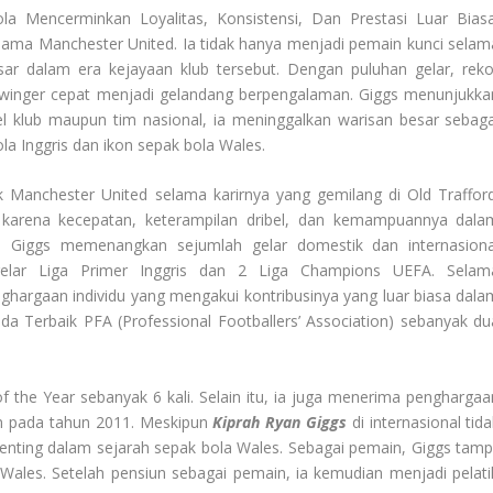
 Mencerminkan Loyalitas, Konsistensi, Dan Prestasi Luar Biasa
sama Manchester United. Ia tidak hanya menjadi pemain kunci selam
esar dalam era kejayaan klub tersebut. Dengan puluhan gelar, reko
 winger cepat menjadi gelandang berpengalaman. Giggs menunjukka
vel klub maupun tim nasional, ia meninggalkan warisan besar sebaga
la Inggris dan ikon sepak bola Wales.
k Manchester United selama karirnya yang gemilang di Old Trafford
al karena kecepatan, keterampilan dribel, dan kemampuannya dala
. Giggs memenangkan sejumlah gelar domestik dan internasiona
elar Liga Primer Inggris dan 2 Liga Champions UEFA. Selam
hargaan individu yang mengakui kontribusinya yang luar biasa dala
a Terbaik PFA (Professional Footballers’ Association) sebanyak du
the Year sebanyak 6 kali. Selain itu, ia juga menerima penghargaa
 pada tahun 2011. Meskipun
Kiprah Ryan Giggs
di internasional tid
r penting dalam sejarah sepak bola Wales. Sebagai pemain, Giggs tampi
l Wales. Setelah pensiun sebagai pemain, ia kemudian menjadi pelati