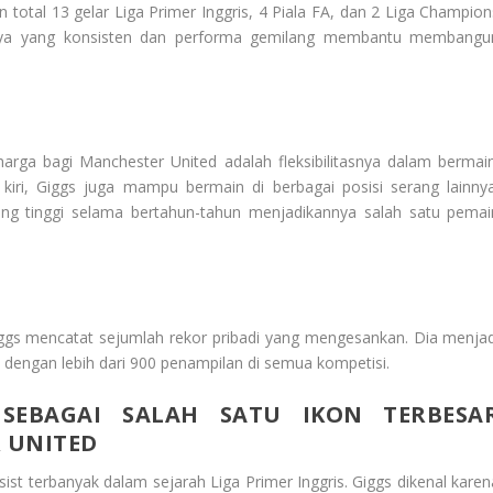
otal 13 gelar Liga Primer Inggris, 4 Piala FA, dan 2 Liga Champion
inya yang konsisten dan performa gemilang membantu membangu
arga bagi Manchester United adalah fleksibilitasnya dalam bermain
 kiri, Giggs juga mampu bermain di berbagai posisi serang lainnya
ng tinggi selama bertahun-tahun menjadikannya salah satu pemai
ggs mencatat sejumlah rekor pribadi yang mengesankan. Dia menjad
dengan lebih dari 900 penampilan di semua kompetisi.
SEBAGAI SALAH SATU IKON TERBESA
 UNITED
ist terbanyak dalam sejarah Liga Primer Inggris. Giggs dikenal karen