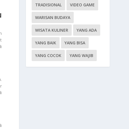
TRADISIONAL
VIDEO GAME
N
WARISAN BUDAYA
WISATA KULINER
YANG ADA
n
t
YANG BAIK
YANG BISA
i
YANG COCOK
YANG WAJIB
.
r
i
i