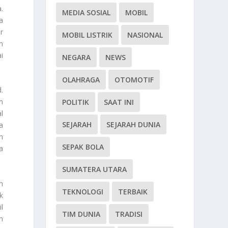
.
MEDIA SOSIAL
MOBIL
a
r
MOBIL LISTRIK
NASIONAL
n
i
NEGARA
NEWS
OLAHRAGA
OTOMOTIF
.
m
POLITIK
SAAT INI
l
SEJARAH
SEJARAH DUNIA
a
m
SEPAK BOLA
a
SUMATERA UTARA
n
TEKNOLOGI
TERBAIK
ak
l
TIM DUNIA
TRADISI
h