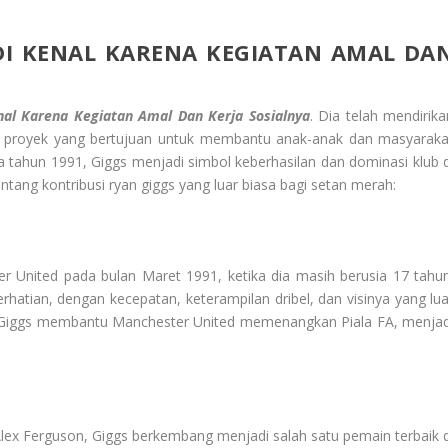
DI KENAL KARENA KEGIATAN AMAL DA
nal Karena Kegiatan Amal Dan Kerja Sosialnya
. Dia telah mendirika
ai proyek yang bertujuan untuk membantu anak-anak dan masyaraka
tahun 1991, Giggs menjadi simbol keberhasilan dan dominasi klub d
tentang kontribusi ryan giggs yang luar biasa bagi setan merah:
United pada bulan Maret 1991, ketika dia masih berusia 17 tahun
atian, dengan kecepatan, keterampilan dribel, dan visinya yang lua
 Giggs membantu Manchester United memenangkan Piala FA, menjad
lex Ferguson, Giggs berkembang menjadi salah satu pemain terbaik d