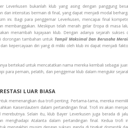
er Leverkusen bukanlah klub yang asing dengan panggung besa
 dan intensitas bermain di final, yang dapat menjadi modal berharg
m ini. Bagi para penggemar Leverkusen, mencapai final kompetis
membanggakan. Meskipun telah meraih gelar Eropa di masa lalu
akan menambah kajayaan klub. Dengan adanya sejarah sukses d
iki dorongan tambahan untuk
Tampil Maksimal Dan Berusaha Merai
dan kepercayaan diri yang di miliki oleh klub ini dapat menjadi fakto
.
hanya bertekad untuk mencatatkan nama mereka kembali sebagai juar
mpi para pemain, pelatih, dan penggemar klub dalam mengukir sejara
RESTASI LUAR BIASA
 untuk memenangkan dua trofi penting. Pertama-tama, mereka memili
kan Kaiserslautern dalam pertandingan final. Trofi ini akan menjad
 merebutnya. Selain itu, klub Bayer Leverkusen juga berada di jalu
menghadapi Atalanta dalam pertandingan final. Kedua trofi in
uk mengakhiri musim dengan sukses ganda di tingkat domestik da