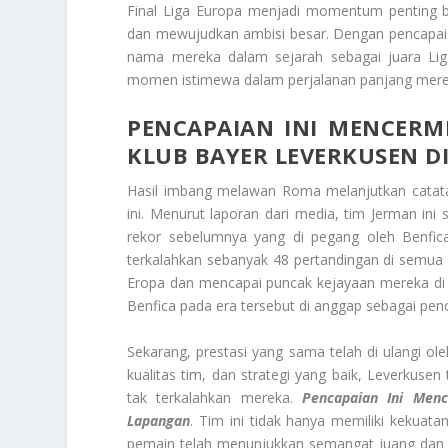
Final Liga Europa menjadi momentum penting 
dan mewujudkan ambisi besar. Dengan pencapai
nama mereka dalam sejarah sebagai juara Lig
momen istimewa dalam perjalanan panjang merek
PENCAPAIAN INI MENCER
KLUB BAYER LEVERKUSEN D
Hasil imbang melawan Roma melanjutkan catat
ini. Menurut laporan dari media, tim Jerman in
rekor sebelumnya yang di pegang oleh Benfic
terkalahkan sebanyak 48 pertandingan di semua 
Eropa dan mencapai puncak kejayaan mereka di 
Benfica pada era tersebut di anggap sebagai penc
Sekarang, prestasi yang sama telah di ulangi ole
kualitas tim, dan strategi yang baik, Leverkus
tak terkalahkan mereka.
Pencapaian Ini Men
Lapangan
. Tim ini tidak hanya memiliki kekuat
pemain telah menunjukkan semangat juang dan 