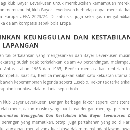
bagi klub Bayer Leverkusen untuk membuktikan kemampuan merek
an memukau ini, klub Bayer Leverkusen berhadap dapat mencatatka
a Europa UEFA 2023/24. Di satu sisi juga sekaligus mengabadika
a dalam kompetisi sepak bola Eropa.
MINKAN KEUNGGULAN DAN KESTABILA
I LAPANGAN
an tak terkalahkan yang mengesankan dari Bayer Leverkusen musi
i sekarang sudah tidak terkalahkan dalam 49 pertandingan, melampau
a. Antara tahun 1963 dan 1965, Benfica mencatatkan rentetan ta
kompetisi. Saat itu, Benfica merupakan salah satu kekuatan utama d
bawah kepemimpinan legenda seperti Eusebio. Rekor tak terkalahka
apaian luar biasa dalam dunia sepak bola.
h klub Bayer Leverkusen. Dengan berbagai faktor seperti konsistensi
en telah menciptakan musim yang luar biasa dengan menjaga perform
cerminkan Keunggulan Dan Kestabilan Klub Bayer Leverkusen D
an serangan yang mematikan, tetapi juga pertahanan yang solid. Par
ketangguhan mental yang luar biasa dalam menghadapi lawan-lawa