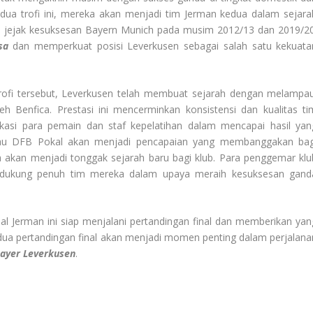
ua trofi ini, mereka akan menjadi tim Jerman kedua dalam sejara
i jejak kesuksesan Bayern Munich pada musim 2012/13 dan 2019/20
sa
dan memperkuat posisi Leverkusen sebagai salah satu kekuata
ofi tersebut, Leverkusen telah membuat sejarah dengan melampau
 Benfica. Prestasi ini mencerminkan konsistensi dan kualitas ti
ikasi para pemain dan staf kepelatihan dalam mencapai hasil yan
tau DFB Pokal akan menjadi pencapaian yang membanggakan bag
a akan menjadi tonggak sejarah baru bagi klub. Para penggemar klu
ndukung penuh tim mereka dalam upaya meraih kesuksesan gand
al Jerman ini siap menjalani pertandingan final dan memberikan yan
Kedua pertandingan final akan menjadi momen penting dalam perjalana
Bayer Leverkusen
.