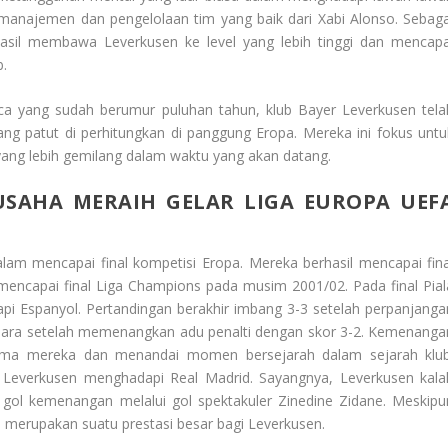
s manajemen dan pengelolaan tim yang baik dari Xabi Alonso. Sebaga
hasil membawa Leverkusen ke level yang lebih tinggi dan mencapa
b.
a yang sudah berumur puluhan tahun, klub Bayer Leverkusen tela
 patut di perhitungkan di panggung Eropa. Mereka ini fokus untu
 yang lebih gemilang dalam waktu yang akan datang.
SAHA MERAIH GELAR LIGA EUROPA UEF
am mencapai final kompetisi Eropa. Mereka berhasil mencapai fina
ncapai final Liga Champions pada musim 2001/02. Pada final Pial
i Espanyol. Pertandingan berakhir imbang 3-3 setelah perpanjanga
 juara setelah memenangkan adu penalti dengan skor 3-2. Kemenanga
tama mereka dan menandai momen bersejarah dalam sejarah klub
 Leverkusen menghadapi Real Madrid. Sayangnya, Leverkusen kala
gol kemenangan melalui gol spektakuler Zinedine Zidane. Meskipu
 merupakan suatu prestasi besar bagi Leverkusen.