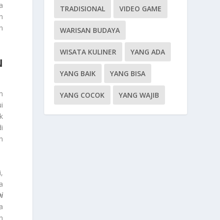
a
TRADISIONAL
VIDEO GAME
n
n
WARISAN BUDAYA
WISATA KULINER
YANG ADA
N
YANG BAIK
YANG BISA
m
YANG COCOK
YANG WAJIB
i
k
i
n
,
a
i
a
n