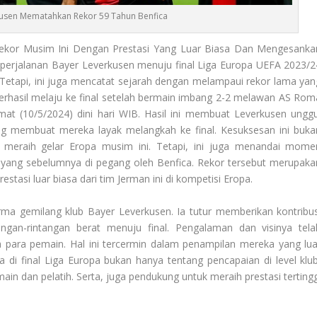
kusen Mematahkan Rekor 59 Tahun Benfica
or Musim Ini Dengan Prestasi Yang Luar Biasa Dan Mengesanka
 perjalanan Bayer Leverkusen menuju final Liga Europa UEFA 2023/2
 Tetapi, ini juga mencatat sejarah dengan melampaui rekor lama yan
berhasil melaju ke final setelah bermain imbang 2-2 melawan AS Rom
mat (10/5/2024) dini hari WIB. Hasil ini membuat Leverkusen unggu
yang membuat mereka layak melangkah ke final. Kesuksesan ini buka
meraih gelar Eropa musim ini. Tetapi, ini juga menandai mome
yang sebelumnya di pegang oleh Benfica. Rekor tersebut merupaka
estasi luar biasa dari tim Jerman ini di kompetisi Eropa.
orma gemilang klub Bayer Leverkusen. Ia tutur memberikan kontribus
gan-rintangan berat menuju final. Pengalaman dan visinya tela
para pemain. Hal ini tercermin dalam penampilan mereka yang lua
 di final Liga Europa bukan hanya tentang pencapaian di level klub
n dan pelatih. Serta, juga pendukung untuk meraih prestasi tertingg