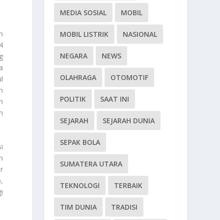
MEDIA SOSIAL
MOBIL
n
MOBIL LISTRIK
NASIONAL
4
NEGARA
NEWS
g
a
OLAHRAGA
OTOMOTIF
l
n
POLITIK
SAAT INI
n
n
SEJARAH
SEJARAH DUNIA
SEPAK BOLA
i
h
SUMATERA UTARA
r
,
TEKNOLOGI
TERBAIK
i
TIM DUNIA
TRADISI