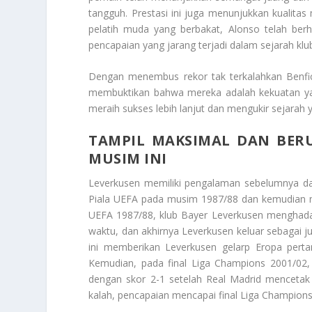
tangguh. Prestasi ini juga menunjukkan kualita
pelatih muda yang berbakat, Alonso telah ber
pencapaian yang jarang terjadi dalam sejarah klu
Dengan menembus rekor tak terkalahkan Benfic
membuktikan bahwa mereka adalah kekuatan yang
meraih sukses lebih lanjut dan mengukir sejarah
TAMPIL MAKSIMAL DAN BERU
MUSIM INI
Leverkusen memiliki pengalaman sebelumnya dal
Piala UEFA pada musim 1987/88 dan kemudian me
UEFA 1987/88, klub Bayer Leverkusen menghadap
waktu, dan akhirnya Leverkusen keluar sebagai
ini memberikan Leverkusen gelarp Eropa per
Kemudian, pada final Liga Champions 2001/02,
dengan skor 2-1 setelah Real Madrid mencetak 
kalah, pencapaian mencapai final Liga Champions