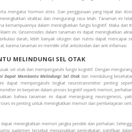
serta mengatur hormon stres. Dan penggunaan yang tepat dan dosi
eningkatkan vitalitas dan mengurangi rasa lelah. Tanaman ini tela
ena kemampuannya dalam meningkatkan fungsi kognitif. Maka dari it
laim ini. Ginsenosides dalam tanaman ini dapat meningkatkan alira
rkulasi darah, lebih banyak oksigen dan nutrisi dapat mencapai se
l, karena tanaman ini memiliki sifat antioksidan dan anti inflamasi.
TU MELINDUNGI SEL OTAK
rusak sel otak dan mempengaruhi fungsi kognitif. Dengan mengurang
ni Dapat Membantu Melindungi Sel Otak
dan mendukung kesehata
ni dapat mempengaruhi tingkat neurotransmitter penting sepert
nsmitter ini berperan dalam proses kognitif seperti memori, perhatian
jukkan bahwa tanaman ini dapat merangsang neurogenesis, yait
proses ini penting untuk meningkatkan memori dan pembelajaran sert
 dapat meningkatkan memori jangka pendek dan perhatian. Sehingg
umsi suplemen tersebut menunjukkan peningkatan signifikan dala