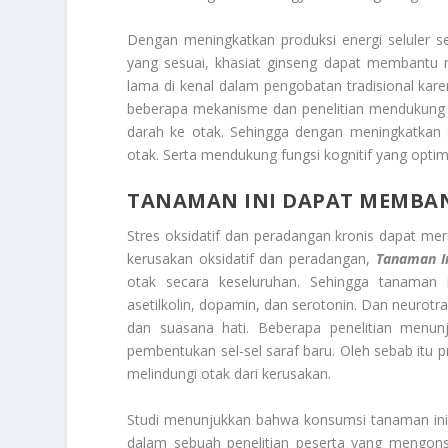
Dengan meningkatkan produksi energi seluler 
yang sesuai, khasiat ginseng dapat membantu m
lama di kenal dalam pengobatan tradisional kar
beberapa mekanisme dan penelitian mendukung k
darah ke otak. Sehingga dengan meningkatkan si
otak. Serta mendukung fungsi kognitif yang optima
TANAMAN INI DAPAT MEMBAN
Stres oksidatif dan peradangan kronis dapat me
kerusakan oksidatif dan peradangan,
Tanaman I
otak secara keseluruhan. Sehingga tanaman i
asetilkolin, dopamin, dan serotonin. Dan neurotra
dan suasana hati. Beberapa penelitian menun
pembentukan sel-sel saraf baru. Oleh sebab itu 
melindungi otak dari kerusakan.
Studi menunjukkan bahwa konsumsi tanaman ini
dalam sebuah penelitian peserta yang mengons