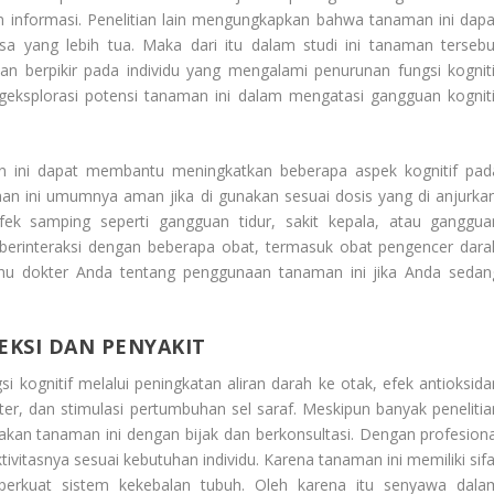
nformasi. Penelitian lain mengungkapkan bahwa tanaman ini dapa
a yang lebih tua. Maka dari itu dalam studi ini tanaman tersebu
erpikir pada individu yang mengalami penurunan fungsi kogniti
ngeksplorasi potensi tanaman ini dalam mengatasi gangguan kogniti
 ini dapat membantu meningkatkan beberapa aspek kognitif pad
man ini umumnya aman jika di gunakan sesuai dosis yang di anjurkan
k samping seperti gangguan tidur, sakit kepala, atau ganggua
 berinteraksi dengan beberapa obat, termasuk obat pengencer dara
tahu dokter Anda tentang penggunaan tanaman ini jika Anda sedan
KSI DAN PENYAKIT
kognitif melalui peningkatan aliran darah ke otak, efek antioksida
ter, dan stimulasi pertumbuhan sel saraf. Meskipun banyak penelitia
kan tanaman ini dengan bijak dan berkonsultasi. Dengan profesiona
itasnya sesuai kebutuhan individu. Karena tanaman ini memiliki sifa
rkuat sistem kekebalan tubuh. Oleh karena itu senyawa dala