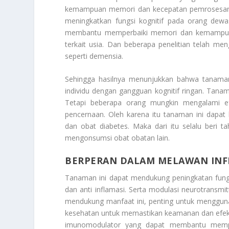
kemampuan memori dan kecepatan pemrosesan i
meningkatkan fungsi kognitif pada orang dewas
membantu memperbaiki memori dan kemampuan b
terkait usia. Dan beberapa penelitian telah me
seperti demensia.
Sehingga hasilnya menunjukkan bahwa tanaman
individu dengan gangguan kognitif ringan. Tana
Tetapi beberapa orang mungkin mengalami efe
pencernaan. Oleh karena itu tanaman ini dapat
dan obat diabetes. Maka dari itu selalu beri 
mengonsumsi obat obatan lain.
BERPERAN DALAM MELAWAN INFE
Tanaman ini dapat mendukung peningkatan fungsi 
dan anti inflamasi. Serta modulasi neurotransmit
mendukung manfaat ini, penting untuk mengguna
kesehatan untuk memastikan keamanan dan efektiv
imunomodulator yang dapat membantu mempe