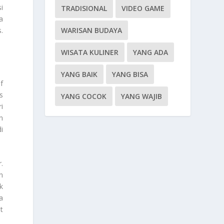
i
TRADISIONAL
VIDEO GAME
a
.
WARISAN BUDAYA
WISATA KULINER
YANG ADA
YANG BAIK
YANG BISA
f
s
YANG COCOK
YANG WAJIB
i
n
i
.
n
k
a
t