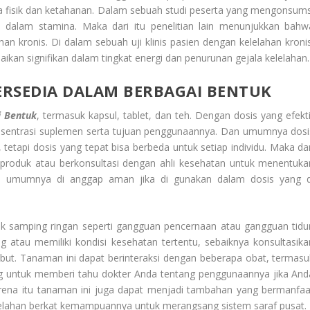
 fisik dan ketahanan. Dalam sebuah studi peserta yang mengonsums
 dalam stamina. Maka dari itu penelitian lain menunjukkan bahw
 kronis. Di dalam sebuah uji klinis pasien dengan kelelahan kronis
an signifikan dalam tingkat energi dan penurunan gejala kelelahan.
ERSEDIA DALAM BERBAGAI BENTUK
i Bentuk
, termasuk kapsul, tablet, dan teh. Dengan dosis yang efekti
onsentrasi suplemen serta tujuan penggunaannya. Dan umumnya dosi
 tetapi dosis yang tepat bisa berbeda untuk setiap individu. Maka dar
l produk atau berkonsultasi dengan ahli kesehatan untuk menentuka
ni umumnya di anggap aman jika di gunakan dalam dosis yang d
samping ringan seperti gangguan pencernaan atau gangguan tidur
 atau memiliki kondisi kesehatan tertentu, sebaiknya konsultasika
ut. Tanaman ini dapat berinteraksi dengan beberapa obat, termasu
ng untuk memberi tahu dokter Anda tentang penggunaannya jika And
rena itu tanaman ini juga dapat menjadi tambahan yang bermanfaa
elahan berkat kemampuannya untuk merangsang sistem saraf pusat.