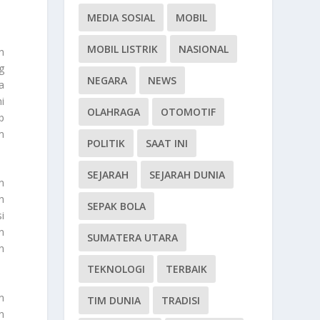
MEDIA SOSIAL
MOBIL
MOBIL LISTRIK
NASIONAL
h
g
NEGARA
NEWS
a
i
OLAHRAGA
OTOMOTIF
b
m
POLITIK
SAAT INI
SEJARAH
SEJARAH DUNIA
n
h
SEPAK BOLA
i
n
SUMATERA UTARA
n
TEKNOLOGI
TERBAIK
n
TIM DUNIA
TRADISI
n