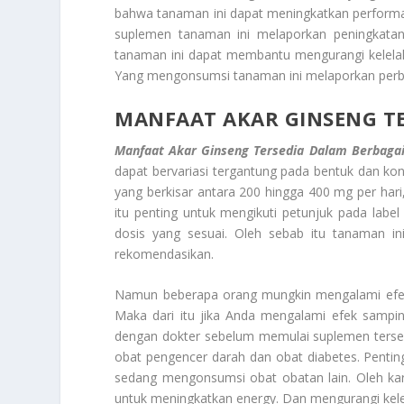
bahwa tanaman ini dapat meningkatkan performa
suplemen tanaman ini melaporkan peningkatan
tanaman ini dapat membantu mengurangi kelelahan
Yang mengonsumsi tanaman ini melaporkan perbaik
MANFAAT AKAR GINSENG
T
Manfaat Akar Ginseng
Tersedia Dalam Berbaga
dapat bervariasi tergantung pada bentuk dan k
yang berkisar antara 200 hingga 400 mg per hari,
itu penting untuk mengikuti petunjuk pada labe
dosis yang sesuai. Oleh sebab itu tanaman i
rekomendasikan.
Namun beberapa orang mungkin mengalami efek 
Maka dari itu jika Anda mengalami efek samping
dengan dokter sebelum memulai suplemen terseb
obat pengencer darah dan obat diabetes. Penti
sedang mengonsumsi obat obatan lain. Oleh ka
untuk meningkatkan energy. Dan mengurangi kel