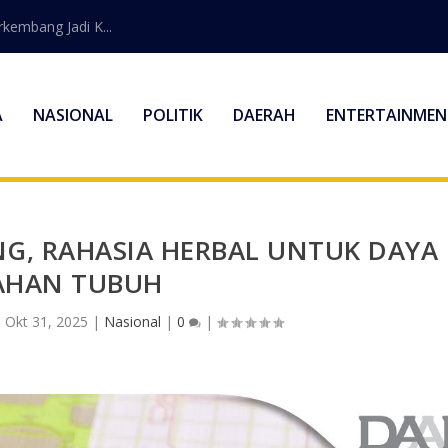
embang Jadi K...
A
NASIONAL
POLITIK
DAERAH
ENTERTAINMEN
G, RAHASIA HERBAL UNTUK DAYA
AHAN TUBUH
|
Okt 31, 2025
|
Nasional
|
0
|