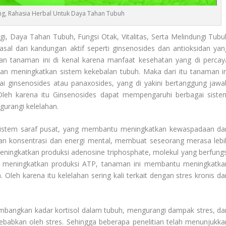
ng, Rahasia Herbal Untuk Daya Tahan Tubuh
, Daya Tahan Tubuh, Fungsi Otak, Vitalitas, Serta Melindungi Tubu
sal dari kandungan aktif seperti ginsenosides dan antioksidan yan
n tanaman ini di kenal karena manfaat kesehatan yang di percay
dan meningkatkan sistem kekebalan tubuh. Maka dari itu tanaman in
i ginsenosides atau panaxosides, yang di yakini bertanggung jawa
Oleh karena itu Ginsenosides dapat mempengaruhi berbagai siste
urangi kelelahan.
 sistem saraf pusat, yang membantu meningkatkan kewaspadaan da
tkan konsentrasi dan energi mental, membuat seseorang merasa lebi
ningkatkan produksi adenosine triphosphate, molekul yang berfungs
n meningkatkan produksi ATP, tanaman ini membantu meningkatka
Oleh karena itu kelelahan sering kali terkait dengan stres kronis da
angkan kadar kortisol dalam tubuh, mengurangi dampak stres, da
babkan oleh stres. Sehingga beberapa penelitian telah menunjukka