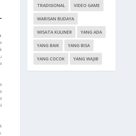
TRADISIONAL
VIDEO GAME
L
WARISAN BUDAYA
WISATA KULINER
YANG ADA
h
.
i
YANG BAIK
YANG BISA
k
u
YANG COCOK
YANG WAJIB
i
a
a
i
l
k
.