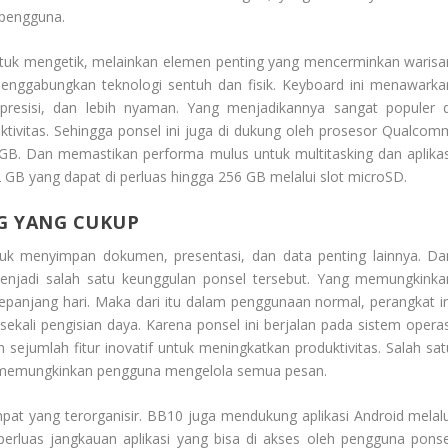
 pengguna.
untuk mengetik, melainkan elemen penting yang mencerminkan warisa
menggabungkan teknologi sentuh dan fisik. Keyboard ini menawarka
presisi, dan lebih nyaman. Yang menjadikannya sangat populer d
tivitas. Sehingga ponsel ini juga di dukung oleh prosesor Qualcom
B. Dan memastikan performa mulus untuk multitasking dan aplikas
 GB yang dapat di perluas hingga 256 GB melalui slot microSD.
G YANG CUKUP
uk menyimpan dokumen, presentasi, dan data penting lainnya. Da
enjadi salah satu keunggulan ponsel tersebut. Yang memungkinka
epanjang hari. Maka dari itu dalam penggunaan normal, perangkat in
 sekali pengisian daya. Karena ponsel ini berjalan pada sistem operas
sejumlah fitur inovatif untuk meningkatkan produktivitas. Salah sat
g memungkinkan pengguna mengelola semua pesan.
mpat yang terorganisir. BB10 juga mendukung aplikasi Android melalu
rluas jangkauan aplikasi yang bisa di akses oleh pengguna ponse