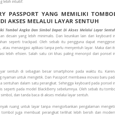
lebih intuitif.
RY PASSPORT
YANG MEMILIKI TOMBO
DI AKSES MELALUI LAYAR SENTUH
iki Tombol Angka Dan Simbol Dapat Di Akses Melalui Layar Sentu
n desain yang lebih minimalis. Dan keunikan lain dari keyboard in
an seperti trackpad. Oleh sebab itu pengguna dapat menggese
 atau menavigasi aplikasi tanpa perlu menyentuh layar. Maka dari it
lebih efisien. Salah satu ciri khas paling menonjol dari ponsel in
ayar sentuh di sebagian besar smartphone pada waktu itu. Karen
yang nyaman untuk mengetik. Dan Passport membawa inovasi baru pad
ta sentuhan dalam satu perangkat. Sehingga keyboard pada ponsel in
aris seperti pada model BlackBerry sebelumnya. Oleh sebab itu tombo
 simbol, dan tanda baca di akses melalui layar sentuh.
banyak ruang untuk layar tanpa mengorbankan pengalaman mengeti
 tombol juga membuat perangkat terlihat lebih bersih dan modern