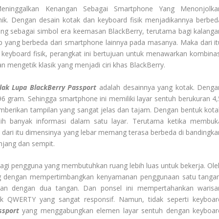
ninggalkan Kenangan Sebagai Smartphone Yang Menonjolka
ik. Dengan desain kotak dan keyboard fisik menjadikannya berbed
enang sebagai simbol era keemasan BlackBerry, terutama bagi kalanga
p yang berbeda dari smartphone lainnya pada masanya. Maka dari it
 keyboard fisik, perangkat ini bertujuan untuk menawarkan kombinas
n mengetik klasik yang menjadi ciri khas BlackBerry.
ak Lupa BlackBerry Passport
adalah desainnya yang kotak. Denga
96 gram. Sehingga smartphone ini memiliki layar sentuh berukuran 4,
emberikan tampilan yang sangat jelas dan tajam. Dengan bentuk kota
ih banyak informasi dalam satu layar. Terutama ketika membuk
dari itu dimensinya yang lebar memang terasa berbeda di bandingka
njang dan sempit.
 bagi pengguna yang membutuhkan ruang lebih luas untuk bekerja. Ole
cang dengan mempertimbangkan kenyamanan penggunaan satu tangan
kan dengan dua tangan. Dan ponsel ini mempertahankan warisa
k QWERTY yang sangat responsif. Namun, tidak seperti keyboar
ssport
yang menggabungkan elemen layar sentuh dengan keyboar