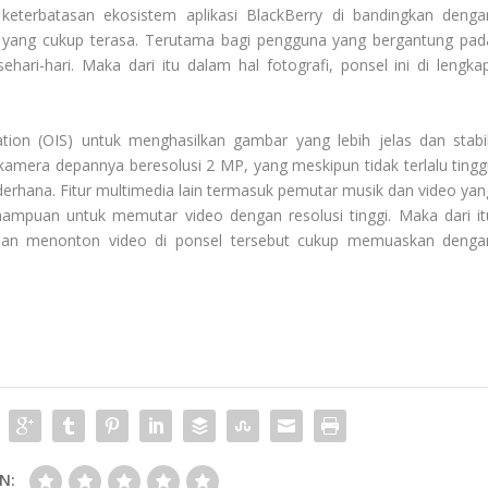
 keterbatasan ekosistem aplikasi BlackBerry di bandingkan denga
 yang cukup terasa. Terutama bagi pengguna yang bergantung pad
ehari-hari. Maka dari itu dalam hal fotografi, ponsel ini di lengkap
ation (OIS) untuk menghasilkan gambar yang lebih jelas dan stabil
amera depannya beresolusi 2 MP, yang meskipun tidak terlalu tinggi
derhana. Fitur multimedia lain termasuk pemutar musik dan video yan
ampuan untuk memutar video dengan resolusi tinggi. Maka dari it
man menonton video di ponsel tersebut cukup memuaskan denga
N: