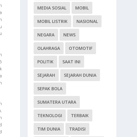
n
MEDIA SOSIAL
MOBIL
a
n
MOBIL LISTRIK
NASIONAL
u
i
NEGARA
NEWS
OLAHRAGA
OTOMOTIF
n
5
POLITIK
SAAT INI
k
SEJARAH
SEJARAH DUNIA
a
n
SEPAK BOLA
SUMATERA UTARA
h
.
TEKNOLOGI
TERBAIK
n
d
TIM DUNIA
TRADISI
d