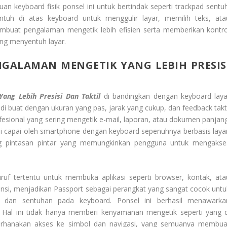
n keyboard fisik ponsel ini untuk bertindak seperti trackpad sentuh
tuh di atas keyboard untuk menggulir layar, memilih teks, ata
mbuat pengalaman mengetik lebih efisien serta memberikan kontro
ing menyentuh layar.
NGALAMAN MENGETIK YANG LEBIH PRESIS
ang Lebih Presisi Dan Taktil
di bandingkan dengan keyboard laya
di buat dengan ukuran yang pas, jarak yang cukup, dan feedback takti
fesional yang sering mengetik e-mail, laporan, atau dokumen panjang
 di capai oleh smartphone dengan keyboard sepenuhnya berbasis layar
kung pintasan pintar yang memungkinkan pengguna untuk mengakse
f tertentu untuk membuka aplikasi seperti browser, kontak, ata
ensi, menjadikan Passport sebagai perangkat yang sangat cocok untu
k dan sentuhan pada keyboard. Ponsel ini berhasil menawarka
 Hal ini tidak hanya memberi kenyamanan mengetik seperti yang d
derhanakan akses ke simbol dan navigasi, yang semuanya membua