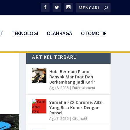
T
TEKNOLOGI
OLAHRAGA
OTOMOTIF
ARTIKEL TERBARU
I
Hobi Bermain Piano
Banyak Manfaat Dan
Berkembang Jadi Karir
Agu 8, 2026
|
Entertainment
Yamaha FZX Chrome, ABS-
Yang Bisa Konek Dengan
Ponsel
Agu 7, 2026
|
Otomotif