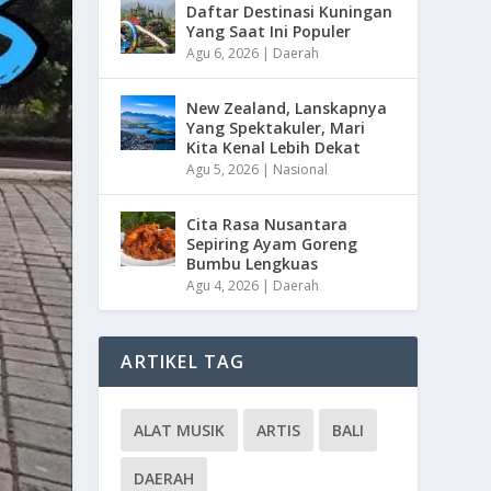
Daftar Destinasi Kuningan
Yang Saat Ini Populer
Agu 6, 2026
|
Daerah
New Zealand, Lanskapnya
Yang Spektakuler, Mari
Kita Kenal Lebih Dekat
Agu 5, 2026
|
Nasional
Cita Rasa Nusantara
Sepiring Ayam Goreng
Bumbu Lengkuas
Agu 4, 2026
|
Daerah
ARTIKEL TAG
ALAT MUSIK
ARTIS
BALI
DAERAH