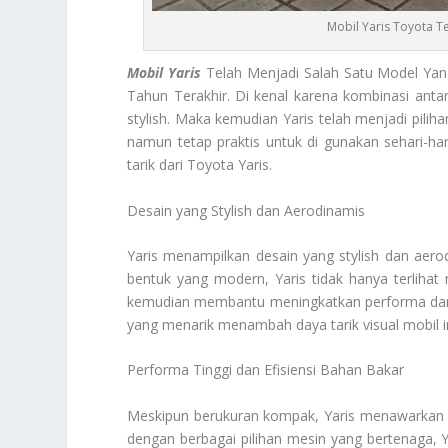
Mobil Yaris Toyota T
Mobil Yaris
Telah Menjadi Salah Satu Model Yan
Tahun Terakhir. Di kenal karena kombinasi anta
stylish. Maka kemudian Yaris telah menjadi pili
namun tetap praktis untuk di gunakan sehari-hari.
tarik dari Toyota Yaris.
Desain yang Stylish dan Aerodinamis
Yaris menampilkan desain yang stylish dan aero
bentuk yang modern, Yaris tidak hanya terlihat
kemudian membantu meningkatkan performa dan e
yang menarik menambah daya tarik visual mobil in
Performa Tinggi dan Efisiensi Bahan Bakar
Meskipun berukuran kompak, Yaris menawarkan p
dengan berbagai pilihan mesin yang bertenaga,