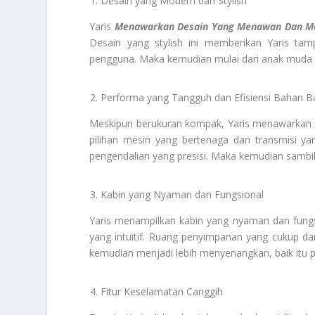
Desain yang Modern dan Stylish
Yaris
Menawarkan Desain Yang Menawan Dan M
Desain yang stylish ini memberikan Yaris tam
pengguna. Maka kemudian mulai dari anak muda 
Performa yang Tangguh dan Efisiensi Bahan B
Meskipun berukuran kompak, Yaris menawarkan p
pilihan mesin yang bertenaga dan transmisi y
pengendalian yang presisi. Maka kemudian sambi
Kabin yang Nyaman dan Fungsional
Yaris menampilkan kabin yang nyaman dan fungs
yang intuitif. Ruang penyimpanan yang cukup d
kemudian menjadi lebih menyenangkan, baik itu pe
Fitur Keselamatan Canggih