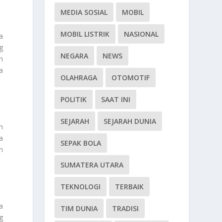
MEDIA SOSIAL
MOBIL
MOBIL LISTRIK
NASIONAL
a
g
NEGARA
NEWS
h
a
OLAHRAGA
OTOMOTIF
POLITIK
SAAT INI
SEJARAH
SEJARAH DUNIA
n
a
SEPAK BOLA
n
SUMATERA UTARA
TEKNOLOGI
TERBAIK
a
TIM DUNIA
TRADISI
g