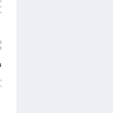
p
n
n
g
g
N
n
n