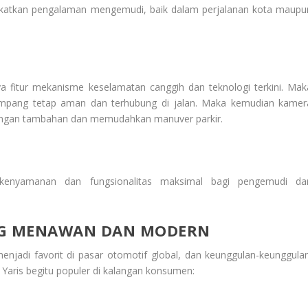
ingkatkan pengalaman mengemudi, baik dalam perjalanan kota maupu
ya fitur mekanisme keselamatan canggih dan teknologi terkini. Mak
pang tetap aman dan terhubung di jalan. Maka kemudian kamer
dungan tambahan dan memudahkan manuver parkir.
kenyamanan dan fungsionalitas maksimal bagi pengemudi da
NG MENAWAN DAN MODERN
njadi favorit di pasar otomotif global, dan keunggulan-keunggulan
Yaris begitu populer di kalangan konsumen: