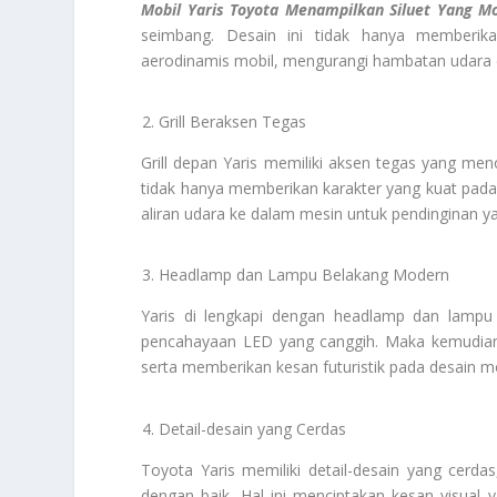
Mobil Yaris Toyota Menampilkan Siluet Yang M
seimbang. Desain ini tidak hanya memberik
aerodinamis mobil, mengurangi hambatan udara d
Grill Beraksen Tegas
Grill depan Yaris memiliki aksen tegas yang men
tidak hanya memberikan karakter yang kuat pa
aliran udara ke dalam mesin untuk pendinginan y
Headlamp dan Lampu Belakang Modern
Yaris di lengkapi dengan headlamp dan lampu
pencahayaan LED yang canggih. Maka kemudian
serta memberikan kesan futuristik pada desain mo
Detail-desain yang Cerdas
Toyota Yaris memiliki detail-desain yang cerda
dengan baik. Hal ini menciptakan kesan visual