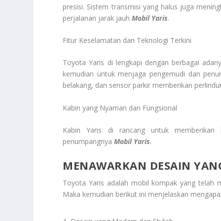
presisi. Sistem transmisi yang halus juga men
perjalanan jarak jauh
Mobil Yaris
.
Fitur Keselamatan dan Teknologi Terkini
Toyota Yaris di lengkapi dengan berbagai adan
kemudian untuk menjaga pengemudi dan penum
belakang, dan sensor parkir memberikan perlin
Kabin yang Nyaman dan Fungsional
Kabin Yaris di rancang untuk memberikan 
penumpangnya
Mobil Yaris
.
MENAWARKAN DESAIN YA
Toyota Yaris adalah mobil kompak yang telah me
Maka kemudian berikut ini menjelaskan mengapa 