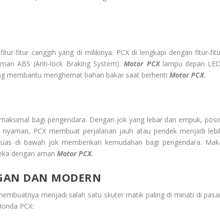
ur-fitur canggih yang di milikinya. PCX di lengkapi dengan fitur-fitu
eman ABS (Anti-lock Braking System).
Motor PCX
lampu depan LED
yang membantu menghemat bahan bakar saat berhenti
Motor PCX
.
aksimal bagi pengendara. Dengan jok yang lebar dan empuk, posis
g nyaman, PCX membuat perjalanan jauh atau pendek menjadi lebi
 luas di bawah jok memberikan kemudahan bagi pengendara. Mak
eka dengan aman
Motor PCX
.
EGAN DAN MODERN
mbuatnya menjadi salah satu skuter matik paling di minati di pasar
Honda PCX: