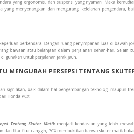
kendara yang ergonomis, dan suspensi yang nyaman. Maka kemudia
 yang menyenangkan dan mengurangi kelelahan pengendara, bai
i keperluan berkendara. Dengan ruang penyimpanan luas di bawah jok
 bawaan atau belanjaan dalam perjalanan sehari-hari. Selain itu
 gunakan untuk perjalanan jarak jauh.
U MENGUBAH PERSEPSI TENTANG SKUTE
lah signifikan, baik dalam hal pengembangan teknologi maupun tre
 dari Honda PCX:
psi Tentang Skuter Matik
menjadi kendaraan yang lebih mewah
gan dan fitur-fitur canggih, PCX membuktikan bahwa skuter matik buka