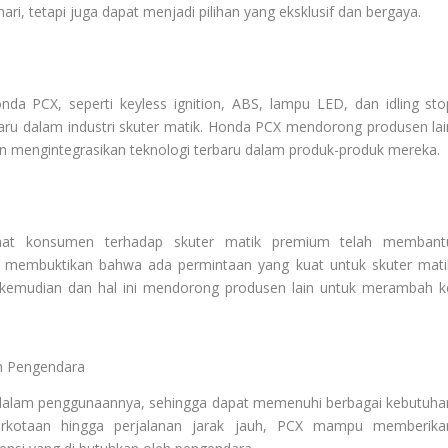
ari, tetapi juga dapat menjadi pilihan yang eksklusif dan bergaya.
onda PCX, seperti keyless ignition, ABS, lampu LED, dan idling sto
aru dalam industri skuter matik. Honda PCX mendorong produsen lai
mengintegrasikan teknologi terbaru dalam produk-produk mereka.
nat konsumen terhadap skuter matik premium telah membant
 membuktikan bahwa ada permintaan yang kuat untuk skuter mati
a kemudian dan hal ini mendorong produsen lain untuk merambah k
an Pengendara
i dalam penggunaannya, sehingga dapat memenuhi berbagai kebutuha
 perkotaan hingga perjalanan jarak jauh, PCX mampu memberika