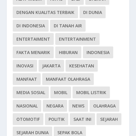
DENGAN KUALITAS TERBAIK
DI DUNIA
DI INDONESIA
DI TANAH AIR
ENTERTAIMENT
ENTERTAINMENT
FAKTA MENARIK
HIBURAN
INDONESIA
INOVASI
JAKARTA
KESEHATAN
MANFAAT
MANFAAT OLAHRAGA
MEDIA SOSIAL
MOBIL
MOBIL LISTRIK
NASIONAL
NEGARA
NEWS
OLAHRAGA
OTOMOTIF
POLITIK
SAAT INI
SEJARAH
SEJARAH DUNIA
SEPAK BOLA