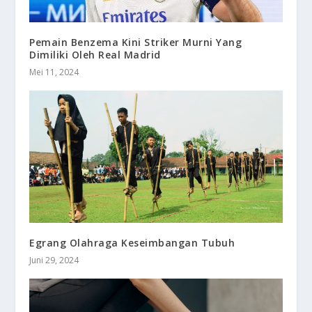
Pemain Benzema Kini Striker Murni Yang
Dimiliki Oleh Real Madrid
Mei 11, 2024
Egrang Olahraga Keseimbangan Tubuh
Juni 29, 2024