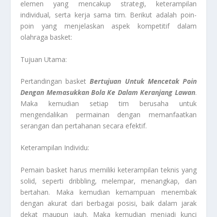
elemen yang mencakup strategi, keterampilan
individual, serta kerja sama tim. Berikut adalah poin-
poin yang menjelaskan aspek kompetitif dalam
olahraga basket:
Tujuan Utama:
Pertandingan basket
Bertujuan Untuk Mencetak Poin
Dengan Memasukkan Bola Ke Dalam Keranjang Lawan
.
Maka kemudian setiap tim berusaha untuk
mengendalikan permainan dengan memanfaatkan
serangan dan pertahanan secara efektif.
Keterampilan Individu:
Pemain basket harus memiliki keterampilan teknis yang
solid, seperti dribbling, melempar, menangkap, dan
bertahan. Maka kemudian kemampuan menembak
dengan akurat dari berbagai posisi, baik dalam jarak
dekat maupun jauh. Maka kemudian menjadi kunci