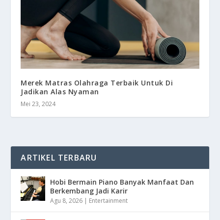
Merek Matras Olahraga Terbaik Untuk Di
Jadikan Alas Nyaman
Mei 23, 2024
ARTIKEL TERBARU
Hobi Bermain Piano Banyak Manfaat Dan
Berkembang Jadi Karir
Agu 8, 2026
|
Entertainment