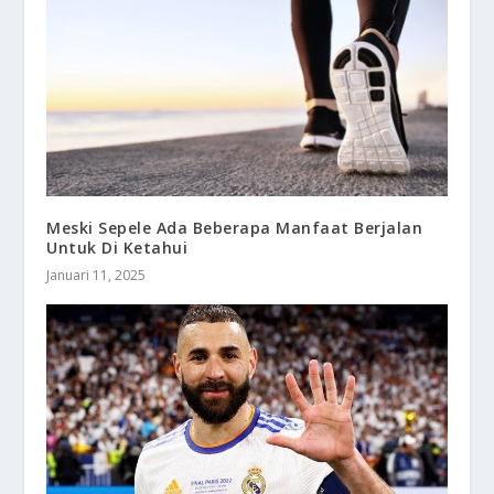
Meski Sepele Ada Beberapa Manfaat Berjalan
Untuk Di Ketahui
Januari 11, 2025