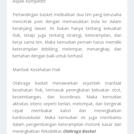
Aspek Kompetitif
Pertandingan basket melibatkan dua tim yang berusaha
mencetak poin dengan memasukkan bola ke dalam
keranjang lawan. Ini bukan hanya tentang kekuatan
fisik, tetapi juga tentang strategi, keterampilan, dan
kerja sama tim. Maka kemudian pemain harus memiliki
keterampilan dribbling, melempar, menangkap, dan
bertahan dengan baik untuk berhasil.
Manfaat Kesehatan Fisik
Olahraga basket menawarkan sejumlah manfaat
kesehatan fisik, termasuk peningkatan kekuatan otot,
keseimbangan, dan koordinasi. Maka kemudian
aktivitas intens seperti berlari, melompat, dan bergerak
cepat membakar kalori dan meningkatkan
kardiovaskular. Maka kemudian ini juga membantu
dalam pengembangan keterampilan motorik kasar dan
meningkatkan fleksibilitas
Olahraga Basket
.