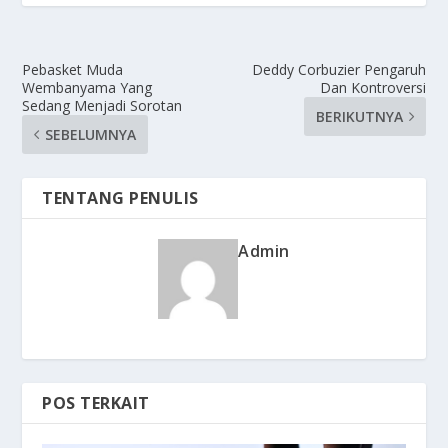
Pebasket Muda
Deddy Corbuzier Pengaruh
Wembanyama Yang
Dan Kontroversi
Sedang Menjadi Sorotan
BERIKUTNYA
SEBELUMNYA
TENTANG PENULIS
Admin
POS TERKAIT