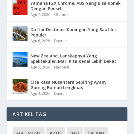
Yamaha FZX Chrome, ABS-Yang Bisa Konek
Dengan Ponsel
Agu 7, 2026
|
Otomotif
Daftar Destinasi Kuningan Yang Saat Ini
Populer
Agu 6, 2026
|
Daerah
New Zealand, Lanskapnya Yang
Spektakuler, Mari Kita Kenal Lebih Dekat
Agu 5, 2026
|
Nasional
Cita Rasa Nusantara Sepiring Ayam
Goreng Bumbu Lengkuas
Agu 4, 2026
|
Daerah
ARTIKEL TAG
ALAT MUSIK
ARTIS
BALI
DAERAH