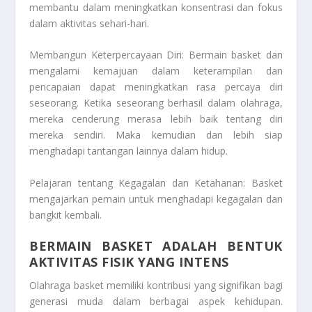
membantu dalam meningkatkan konsentrasi dan fokus
dalam aktivitas sehari-hari.
Membangun Keterpercayaan Diri: Bermain basket dan
mengalami kemajuan dalam keterampilan dan
pencapaian dapat meningkatkan rasa percaya diri
seseorang. Ketika seseorang berhasil dalam olahraga,
mereka cenderung merasa lebih baik tentang diri
mereka sendiri. Maka kemudian dan lebih siap
menghadapi tantangan lainnya dalam hidup.
Pelajaran tentang Kegagalan dan Ketahanan: Basket
mengajarkan pemain untuk menghadapi kegagalan dan
bangkit kembali.
BERMAIN BASKET ADALAH BENTUK
AKTIVITAS FISIK YANG INTENS
Olahraga basket memiliki kontribusi yang signifikan bagi
generasi muda dalam berbagai aspek kehidupan.