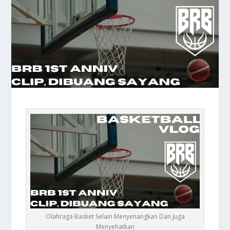
Olahraga Basket Selain Menyenangkan Dan Juga
Menyehatkan