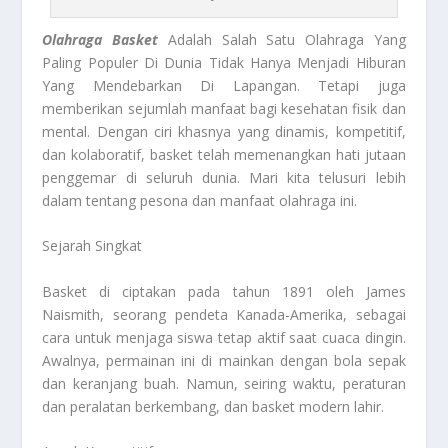
Olahraga Basket
Adalah Salah Satu Olahraga Yang
Paling Populer Di Dunia Tidak Hanya Menjadi Hiburan
Yang Mendebarkan Di Lapangan. Tetapi juga
memberikan sejumlah manfaat bagi kesehatan fisik dan
mental. Dengan ciri khasnya yang dinamis, kompetitif,
dan kolaboratif, basket telah memenangkan hati jutaan
penggemar di seluruh dunia. Mari kita telusuri lebih
dalam tentang pesona dan manfaat olahraga ini.
Sejarah Singkat
Basket di ciptakan pada tahun 1891 oleh James
Naismith, seorang pendeta Kanada-Amerika, sebagai
cara untuk menjaga siswa tetap aktif saat cuaca dingin.
Awalnya, permainan ini di mainkan dengan bola sepak
dan keranjang buah. Namun, seiring waktu, peraturan
dan peralatan berkembang, dan basket modern lahir.