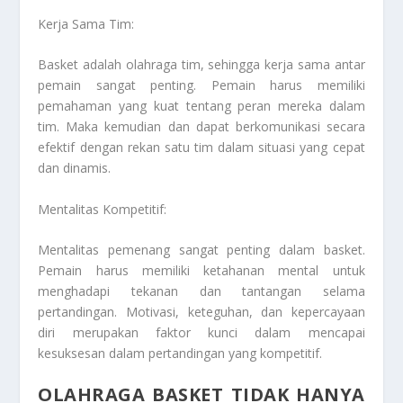
Kerja Sama Tim:
Basket adalah olahraga tim, sehingga kerja sama antar
pemain sangat penting. Pemain harus memiliki
pemahaman yang kuat tentang peran mereka dalam
tim. Maka kemudian dan dapat berkomunikasi secara
efektif dengan rekan satu tim dalam situasi yang cepat
dan dinamis.
Mentalitas Kompetitif:
Mentalitas pemenang sangat penting dalam basket.
Pemain harus memiliki ketahanan mental untuk
menghadapi tekanan dan tantangan selama
pertandingan. Motivasi, keteguhan, dan kepercayaan
diri merupakan faktor kunci dalam mencapai
kesuksesan dalam pertandingan yang kompetitif.
OLAHRAGA BASKET TIDAK HANYA