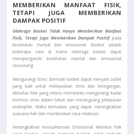
MEMBERIKAN MANFAAT FISIK,
TETAPI JUGA MEMBERIKAN
DAMPAK POSITIF
Olahraga Basket Tidak Hanya Memberikan Manfaat
Fisik, Tetapi Juga Memberikan Dampak Positif
pada
kesehatan mental dan emosional. Berikut adalah
beberapa cara di mana olahraga basket dapat
mempengaruhi kesehatan mental dan emosional
seseorang:
Mengurangi Stres: Bermain basket dapat menjadi outlet
yang baik untuk melepaskan stres dan ketegangan.
Aktivitas fisik yang intens membantu mengurangi kadar
hormon stres dalam tubuh dan merangsang pelepasan
endorphin. Maka kemudian yang dapat meningkatkan
suasana hati dan memberikan rasa relaksasi.
Meningkatkan Kesejahteraan Emosional: Aktivitas fisik
yang teratur, seperti bermain basket, telah terbukti