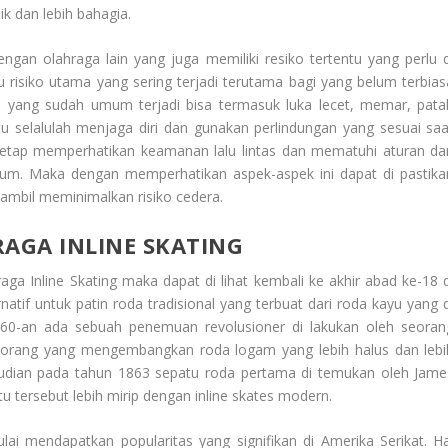
k dan lebih bahagia.
dengan olahraga lain yang juga memiliki resiko tertentu yang perlu d
u risiko utama yang sering terjadi terutama bagi yang belum terbias
a yang sudah umum terjadi bisa termasuk luka lecet, memar, pata
tu selalulah menjaga diri dan gunakan perlindungan yang sesuai saa
 tetap memperhatikan keamanan lalu lintas dan mematuhi aturan da
mum. Maka dengan memperhatikan aspek-aspek ini dapat di pastika
sambil meminimalkan risiko cedera.
AGA INLINE SKATING
ga Inline Skating
maka dapat di lihat kembali ke akhir abad ke-18 d
natif untuk patin roda tradisional yang terbuat dari roda kayu yang d
0-an ada sebuah penemuan revolusioner di lakukan oleh seoran
h orang yang mengembangkan roda logam yang lebih halus dan lebi
mudian pada tahun 1863 sepatu roda pertama di temukan oleh Jame
u tersebut lebih mirip dengan inline skates modern.
ai mendapatkan popularitas yang signifikan di Amerika Serikat. Ha