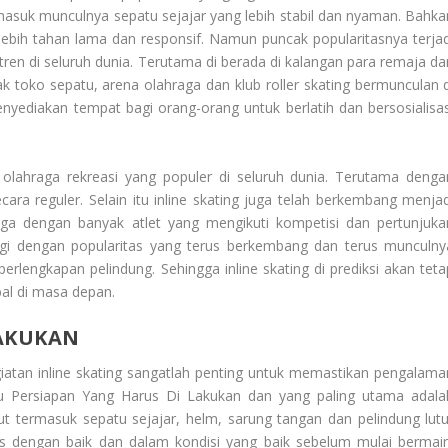
rmasuk munculnya sepatu sejajar yang lebih stabil dan nyaman. Bahka
ebih tahan lama dan responsif. Namun puncak popularitasnya terjad
 tren di seluruh dunia. Terutama di berada di kalangan para remaja da
 toko sepatu, arena olahraga dan klub roller skating bermunculan d
nyediakan tempat bagi orang-orang untuk berlatih dan bersosialisas
di olahraga rekreasi yang populer di seluruh dunia. Terutama denga
ara reguler. Selain itu inline skating juga telah berkembang menjad
uga dengan banyak atlet yang mengikuti kompetisi dan pertunjuka
alagi dengan popularitas yang terus berkembang dan terus munculny
erlengkapan pelindung. Sehingga inline skating di prediksi akan teta
bal di masa depan.
LAKUKAN
giatan inline skating sangatlah penting untuk memastikan pengalama
tu
Persiapan Yang Harus Di Lakukan
dan yang paling utama adala
ut termasuk sepatu sejajar, helm, sarung tangan dan pelindung lutu
as dengan baik dan dalam kondisi yang baik sebelum mulai bermain