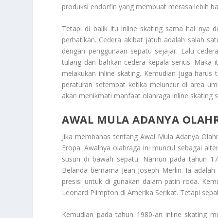
produksi endorfin yang membuat merasa lebih bai
Tetapi di balik itu inline skating sama hal nya 
perhatikan. Cedera akibat jatuh adalah salah sat
dengan penggunaan sepatu sejajar. Lalu ceder
tulang dan bahkan cedera kepala serius. Maka i
melakukan inline skating. Kemudian juga harus
peraturan setempat ketika meluncur di area u
akan menikmati manfaat olahraga inline skating 
AWAL MULA ADANYA OLAHR
Jika membahas tentang
Awal Mula Adanya Olahra
Eropa. Awalnya olahraga ini muncul sebagai alter
susun di bawah sepatu. Namun pada tahun 176
Belanda bernama Jean-Joseph Merlin. Ia adala
presisi untuk di gunakan dalam patin roda. Ke
Leonard Plimpton di Amerika Serikat. Tetapi sepat
Kemudian pada tahun 1980-an inline skating mul