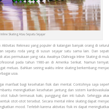
Inline Skating Atau Sepatu Sejajar
Aktivitas Rekreasi yang populer di kalangan banyak orang di seluru
aan sepatu roda yang di susun sejajar satu sama lain. Dan sepat
 di atas permukaan yang rata. Awalnya
Olahraga Inline Skating
di mula
rofesional pada tahun 1980-an di Amerika Serikat. Namun ternyat
gat meluas. Bahkan seiring waktu inline skating berkembang menjad
rbagai usia.
ai manfaat bagi kesehatan fisik dan mental. Contohnya saja sepert
membantu meningkatkan kesehatan jantung dan sistem kardiovaskular
ak otot tubuh termasuk kaki, punggung dan inti tubuh. Sehingga aka
k otot-otot tersebut. Secara mental inline skating dapat menjad
gkatkan mood. Terlebih karena aktivitas fisik ini dapat meningkatka