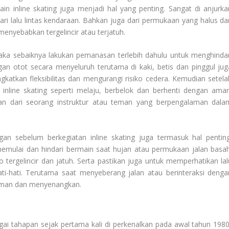
ain inline skating juga menjadi hal yang penting. Sangat di anjurka
ari lalu lintas kendaraan. Bahkan juga dari permukaan yang halus da
 menyebabkan tergelincir atau terjatuh.
maka sebaiknya lakukan pemanasan terlebih dahulu untuk menghindar
an otot secara menyeluruh terutama di kaki, betis dan pinggul jug
katkan fleksibilitas dan mengurangi risiko cedera. Kemudian setela
 inline skating seperti melaju, berbelok dan berhenti dengan aman
an dari seorang instruktur atau teman yang berpengalaman dala
an sebelum berkegiatan inline skating juga termasuk hal penting
memulai dan hindari bermain saat hujan atau permukaan jalan basah
o tergelincir dan jatuh. Serta pastikan juga untuk memperhatikan lal
hati-hati. Terutama saat menyeberang jalan atau berinteraksi denga
 aman dan menyenangkan.
G
gai tahapan sejak pertama kali di perkenalkan pada awal tahun 1980