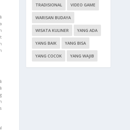
TRADISIONAL
VIDEO GAME
i
WARISAN BUDAYA
a
WISATA KULINER
YANG ADA
h
t
YANG BAIK
YANG BISA
n
n
YANG COCOK
YANG WAJIB
i
i
g
h
s
l