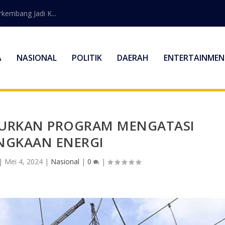
embang Jadi K...
A
NASIONAL
POLITIK
DAERAH
ENTERTAINMEN
URKAN PROGRAM MENGATASI
NGKAAN ENERGI
|
Mei 4, 2024
|
Nasional
|
0
|