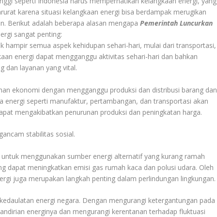
nggi seperti Indonesia harus memperhatikan kelangkaan energi, yang
arurat karena situasi kelangkaan energi bisa berdampak merugikan
n. Berikut adalah beberapa alasan mengapa
Pemerintah Luncurkan
rgi sangat penting:
hampir semua aspek kehidupan sehari-hari, mulai dari transportasi,
kaan energi dapat mengganggu aktivitas sehari-hari dan bahkan
dan layanan yang vital.
an ekonomi dengan mengganggu produksi dan distribusi barang da
ada energi seperti manufaktur, pertambangan, dan transportasi akan
dapat mengakibatkan penurunan produksi dan peningkatan harga.
ncam stabilitas sosial.
untuk menggunakan sumber energi alternatif yang kurang ramah
yang dapat meningkatkan emisi gas rumah kaca dan polusi udara. Oleh
ergi juga merupakan langkah penting dalam perlindungan lingkungan.
 kedaulatan energi negara. Dengan mengurangi ketergantungan pada
andirian energinya dan mengurangi kerentanan terhadap fluktuasi