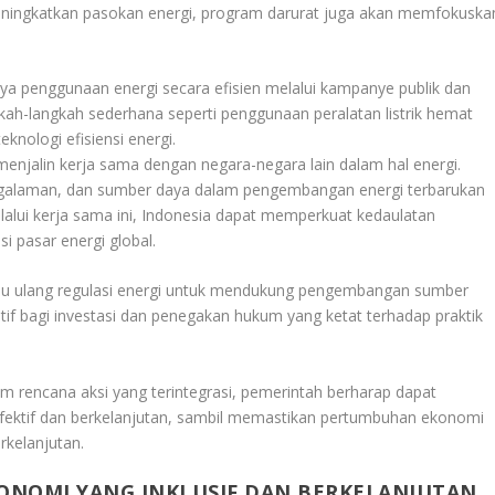
meningkatkan pasokan energi, program darurat juga akan memfokuska
ya penggunaan energi secara efisien melalui kampanye publik dan
kah-langkah sederhana seperti penggunaan peralatan listrik hemat
eknologi efisiensi energi.
menjalin kerja sama dengan negara-negara lain dalam hal energi.
pengalaman, dan sumber daya dalam pengembangan energi terbarukan
lalui kerja sama ini, Indonesia dapat memperkuat kedaulatan
i pasar energi global.
jau ulang regulasi energi untuk mendukung pengembangan sumber
ntif bagi investasi dan penegakan hukum yang ketat terhadap praktik
 rencana aksi yang terintegrasi, pemerintah berharap dapat
fektif dan berkelanjutan, sambil memastikan pertumbuhan ekonomi
rkelanjutan.
OMI YANG INKLUSIF DAN BERKELANJUTAN