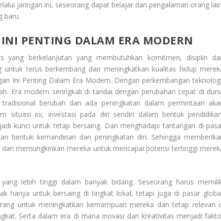
lui jaringan ini, seseorang dapat belajar dari pengalaman orang lain
 baru.
NI PENTING DALAM ERA MODERN
oses yang berkelanjutan yang membutuhkan komitmen, disiplin da
ng untuk terus berkembang dan meningkatkan kualitas hidup merek
n Ini Penting Dalam Era Modern
. Dengan perkembangan teknologi
ah. Era modern seringkali di tandai dengan perubahan cepat di duni
n tradisional berubah dan ada peningkatan dalam permintaan aka
 situasi ini, investasi pada diri sendiri dalam bentuk pendidikan
di kunci untuk tetap bersaing. Dan menghadapi tantangan di pasa
kan bentuk kemandirian dan peningkatan diri. Sehingga memberika
a dan memungkinkan mereka untuk mencapai potensi tertinggi merek
 yang lebih tinggi dalam banyak bidang. Seseorang harus memilik
 hanya untuk bersaing di tingkat lokal, tetapi juga di pasar global
eorang untuk meningkatkan kemampuan mereka dan tetap relevan d
kat. Serta dalam era di mana inovasi dan kreativitas menjadi fakto