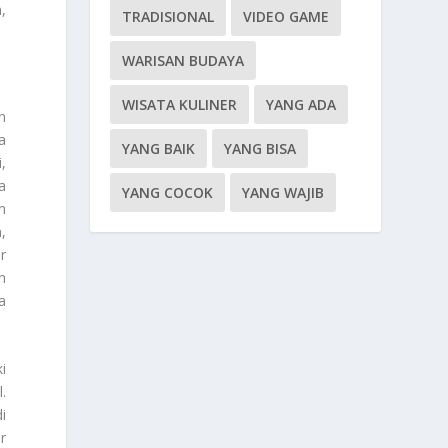
,
TRADISIONAL
VIDEO GAME
WARISAN BUDAYA
WISATA KULINER
YANG ADA
n
a
YANG BAIK
YANG BISA
,
a
YANG COCOK
YANG WAJIB
n
,
r
n
a
i
.
i
r