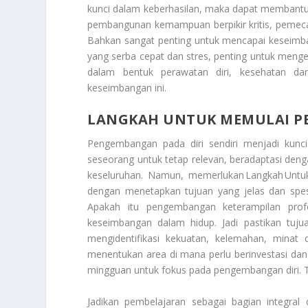
kunci dalam keberhasilan, maka dapat membant
pembangunan kemampuan berpikir kritis, peme
Bahkan sangat penting untuk mencapai keseimba
yang serba cepat dan stres, penting untuk mengelo
dalam bentuk perawatan diri, kesehatan d
keseimbangan ini.
LANGKAH UNTUK MEMULAI PE
Pengembangan pada diri sendiri menjadi kunc
seseorang untuk tetap relevan, beradaptasi de
keseluruhan. Namun, memerlukan
Langkah
Untu
dengan menetapkan tujuan yang jelas dan spesifi
Apakah itu pengembangan keterampilan prof
keseimbangan dalam hidup. Jadi pastikan tujua
mengidentifikasi kekuatan, kelemahan, minat
menentukan area di mana perlu berinvestasi dan
mingguan untuk fokus pada pengembangan diri. 
Jadikan pembelajaran sebagai bagian integral d