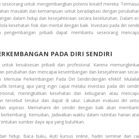
u seseorang untuk mengembangkan potensi kreatif mereka. Termasu
cahan masalah dan kemampuan untuk beradaptasi dengan perubahan
ngan dalam hidup dan kesejahteraan secara keseluruhan. Dalam er
la kesehatan fisik dan mental dengan baik. Investasi pada diri sendir
an pengembangan pribadi dapat membantu seseorang mencapa
RKEMBANGAN PADA DIRI SENDIRI
i untuk kesuksesan pribadi dan profesional. Karena memungkinka
ngan perubahan dan mencapai keseimbangan dan kesejahteraan secar
k Memulai Perkembangan Pada Diri Sendiri
dengan efektif. Mulaila
k tentang apa yang ingin capai melalui investasi pada diri sendiri
esional, meningkatkan kesehatan dan kebugaran atau mencapa
n tersebut terukur dan dapat di ukur. Lakukan evaluasi diri untu
 dan aspirasi. Memahami diri sendiri dengan baik akan membant
 berkembang. Kemudian, Jadwalkan waktu dalam rutinitas harian ata
Tentukan sumber daya apa yang butuhkan.
ari hidup. Baca buku, ikuti kursus online, hadiri seminar dan car