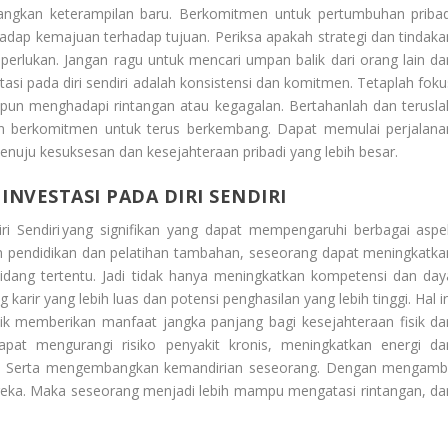
ngkan keterampilan baru. Berkomitmen untuk pertumbuhan pribad
hadap kemajuan terhadap tujuan. Periksa apakah strategi dan tindaka
 perlukan. Jangan ragu untuk mencari umpan balik dari orang lain da
tasi pada diri sendiri adalah konsistensi dan komitmen. Tetaplah foku
un menghadapi rintangan atau kegagalan. Bertahanlah dan terusla
an berkomitmen untuk terus berkembang. Dapat memulai perjalana
enuju kesuksesan dan kesejahteraan pribadi yang lebih besar.
NVESTASI PADA DIRI SENDIRI
i Sendiri
yang signifikan yang dapat mempengaruhi berbagai aspe
m pendidikan dan pelatihan tambahan, seseorang dapat meningkatka
dang tertentu. Jadi tidak hanya meningkatkan kompetensi dan day
karir yang lebih luas dan potensi penghasilan yang lebih tinggi. Hal i
ik memberikan manfaat jangka panjang bagi kesejahteraan fisik da
at mengurangi risiko penyakit kronis, meningkatkan energi da
dup. Serta mengembangkan kemandirian seseorang. Dengan mengambi
eka. Maka seseorang menjadi lebih mampu mengatasi rintangan, da