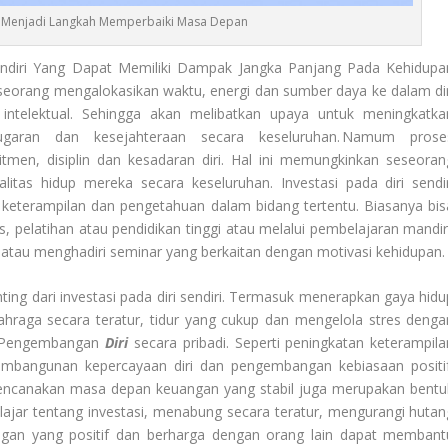
 Menjadi Langkah Memperbaiki Masa Depan
endiri Yang Dapat Memiliki Dampak Jangka Panjang Pada Kehidupa
seorang mengalokasikan waktu, energi dan sumber daya ke dalam dir
n intelektual. Sehingga akan melibatkan upaya untuk meningkatka
bugaran dan kesejahteraan secara keseluruhan. Namum prose
men, disiplin dan kesadaran diri. Hal ini memungkinkan seseoran
tas hidup mereka secara keseluruhan. Investasi pada diri sendir
 keterampilan dan pengetahuan dalam bidang tertentu. Biasanya bis
s, pelatihan atau pendidikan tinggi atau melalui pembelajaran mandiri
 atau menghadiri seminar yang berkaitan dengan motivasi kehidupan.
ing dari investasi pada diri sendiri. Termasuk menerapkan gaya hidu
ahraga secara teratur, tidur yang cukup dan mengelola stres denga
Pengembangan
Diri
secara
pribadi. Seperti peningkatan keterampila
embangunan kepercayaan diri dan pengembangan kebiasaan positif
encanakan masa depan keuangan yang stabil juga merupakan bentu
 belajar tentang investasi, menabung secara teratur, mengurangi hutan
an yang positif dan berharga dengan orang lain dapat membant