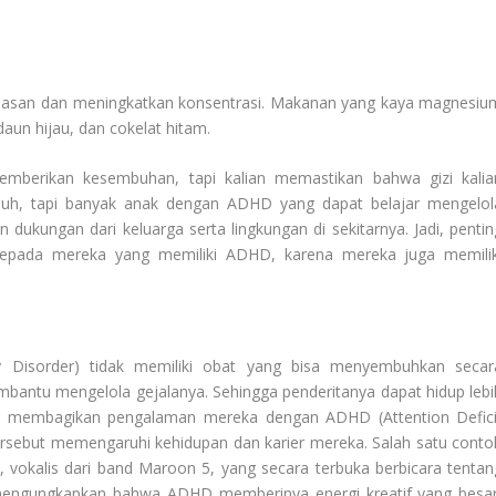
san dan meningkatkan konsentrasi. Makanan yang kaya magnesiu
daun hijau, dan cokelat hitam.
mberikan kesembuhan, tapi kalian memastikan bahwa gizi kalia
buh, tapi banyak anak dengan ADHD yang dapat belajar mengelol
 dukungan dari keluarga serta lingkungan di sekitarnya. Jadi, pentin
epada mereka yang memiliki ADHD, karena mereka juga memilik
ity Disorder) tidak memiliki obat yang bisa menyembuhkan secar
mbantu mengelola gejalanya. Sehingga penderitanya dapat hidup lebi
jur ​​membagikan pengalaman mereka dengan ADHD (Attention Defici
tersebut memengaruhi kehidupan dan karier mereka. Salah satu conto
 vokalis dari band Maroon 5, yang secara terbuka berbicara tentan
engungkapkan bahwa ADHD memberinya energi kreatif yang besar