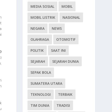
MEDIA SOSIAL
MOBIL
n
MOBIL LISTRIK
NASIONAL
t
NEGARA
NEWS
a
i
OLAHRAGA
OTOMOTIF
POLITIK
SAAT INI
D
i
SEJARAH
SEJARAH DUNIA
.
SEPAK BOLA
n
SUMATERA UTARA
n
TEKNOLOGI
TERBAIK
k
TIM DUNIA
TRADISI
u