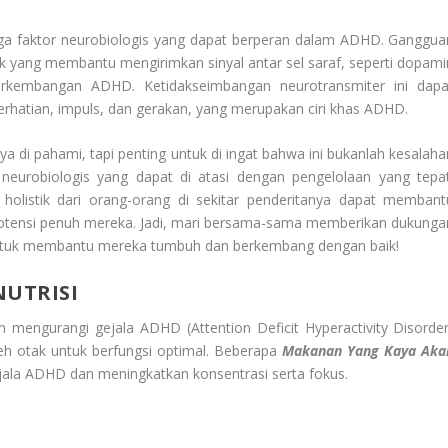
 juga faktor neurobiologis yang dapat berperan dalam ADHD. Ganggua
ak yang membantu mengirimkan sinyal antar sel saraf, seperti dopami
perkembangan ADHD. Ketidakseimbangan neurotransmiter ini dapa
rhatian, impuls, dan gerakan, yang merupakan ciri khas ADHD.
di pahami, tapi penting untuk di ingat bahwa ini bukanlah kesalaha
eurobiologis yang dapat di atasi dengan pengelolaan yang tepat
listik dari orang-orang di sekitar penderitanya dapat membant
tensi penuh mereka. Jadi, mari bersama-sama memberikan dukunga
ntuk membantu mereka tumbuh dan berkembang dengan baik!
UTRISI
engurangi gejala ADHD (Attention Deficit Hyperactivity Disorder
eh otak untuk berfungsi optimal. Beberapa
Makanan Yang Kaya Aka
ala ADHD dan meningkatkan konsentrasi serta fokus.