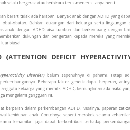
k selalu bergerak atau berbicara terus-menerus tanpa henti.
kan berarti tidak ada harapan. Banyak anak dengan ADHD yang dapa
n obat-obatan. Bahkan dukungan dari keluarga serta lingkungan d
anak-anak dengan ADHD bisa tumbuh dan berkembang dengan bai
k memberikan dukungan dan pengertian kepada mereka yang memilik
luar biasa!
 (ATTENTION DEFICIT HYPERACTIVIT
yperactivity Disorder)
belum sepenuhnya di pahami. Tetapi ad
 perkembangannya. Beberapa faktor genetik dapat berperan, artiny
da anggota keluarga yang memiliki ADHD, kemungkinan ada risiko yan
juga mengalami gangguan ini.
 dapat berperan dalam perkembangan ADHD. Misalnya, paparan zat-za
wal kehidupan anak. Contohnya seperti merokok selama kehamilan
selama kehamilan juga dapat berkontribusi terhadap perkembanga