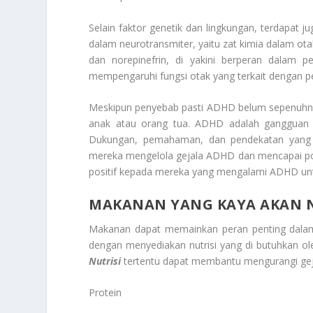
Selain faktor genetik dan lingkungan, terdapat
dalam neurotransmiter, yaitu zat kimia dalam ot
dan norepinefrin, di yakini berperan dalam 
mempengaruhi fungsi otak yang terkait dengan pe
Meskipun penyebab pasti ADHD belum sepenuhnya 
anak atau orang tua. ADHD adalah gangguan n
Dukungan, pemahaman, dan pendekatan yang ho
mereka mengelola gejala ADHD dan mencapai po
positif kepada mereka yang mengalami ADHD u
MAKANAN YANG KAYA AKAN N
Makanan dapat memainkan peran penting dalam m
dengan menyediakan nutrisi yang di butuhkan ol
Nutrisi
tertentu dapat membantu mengurangi gej
Protein