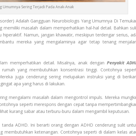
g Umumnya Sering Terjadi Pada Anak-Anak
y Disorder) Adalah Gangguan Neurobiologis Yang Umumnya Di Temuka
emiliki masalah dalam memperhatikan hal-hal detail. Bahkan suli
u hiperaktif. Namun, jangan khawatir, meskipun terdengar serius, ad
bantu mereka yang mengalaminya agar tetap tenang menjalan
dalam memperhatikan detail. Misalnya, anak dengan
Penyakit ADH
 rumah yang membutuhkan konsentrasi tinggi. Contohnya sepert
reka juga cenderung sering melupakan instruksi yang di berikan
ngat apa yang harus di lakukan.
ring mengalami masalah dalam mengontrol impuls. Mereka mungki
lu. Contohnya seperti merespons dengan cepat tanpa mempertimbangka
lihat kurang sabar atau terburu-buru dalam mengambil keputusan.
tu tanda ADHD. Ini berarti orang dengan ADHD cenderung sulit untu
ng membutuhkan ketenangan. Contohnya seperti di dalam kelas ata