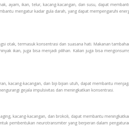
emak, ayam, ikan, telur, kacang-kacangan, dan susu, dapat membant
embantu mengatur kadar gula darah, yang dapat mempengaruhi energ
ungsi otak, termasuk konsentrasi dan suasana hati. Makanan tambaha
yak ikan, juga bisa menjadi pilihan. Kalian juga bisa mengonsums
uran, kacang-kacangan, dan biji-bijian utuh, dapat membantu menjag
mengurangi gejala impulsivitas dan meningkatkan konsentrasi.
 daging, kacang-kacangan, dan brokoli, dapat membantu meningkatka
g untuk pembentukan neurotransmiter yang berperan dalam pengatura