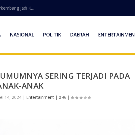
embang Jadi K...
A
NASIONAL
POLITIK
DAERAH
ENTERTAINMEN
 UMUMNYA SERING TERJADI PADA
ANAK-ANAK
ei 14, 2024
|
Entertainment
|
0
|