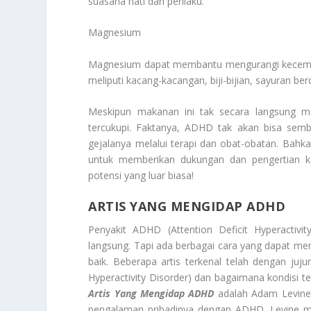
suasana hati dan perilaku.
Magnesium
Magnesium dapat membantu mengurangi kecema
meliputi kacang-kacangan, biji-bijian, sayuran ber
Meskipun makanan ini tak secara langsung me
tercukupi. Faktanya, ADHD tak akan bisa sem
gejalanya melalui terapi dan obat-obatan. Bahkan
untuk memberikan dukungan dan pengertian k
potensi yang luar biasa!
ARTIS YANG MENGIDAP ADHD
Penyakit ADHD (Attention Deficit Hyperactiv
langsung. Tapi ada berbagai cara yang dapat me
baik. Beberapa artis terkenal telah dengan ju
Hyperactivity Disorder) dan bagaimana kondisi 
Artis Yang Mengidap ADHD
adalah Adam Levine,
pengalaman pribadinya dengan ADHD. Levine m