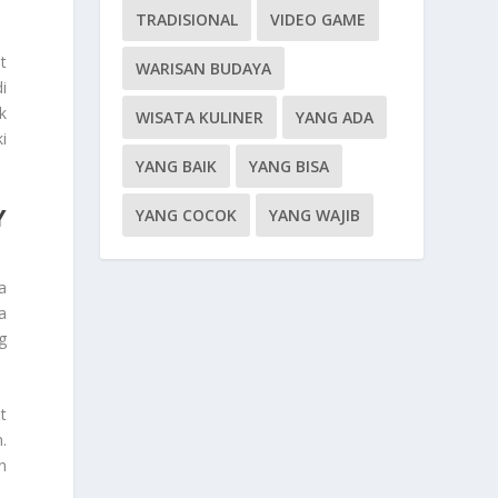
TRADISIONAL
VIDEO GAME
t
WARISAN BUDAYA
i
k
WISATA KULINER
YANG ADA
i
YANG BAIK
YANG BISA
Y
YANG COCOK
YANG WAJIB
a
a
g
t
.
n