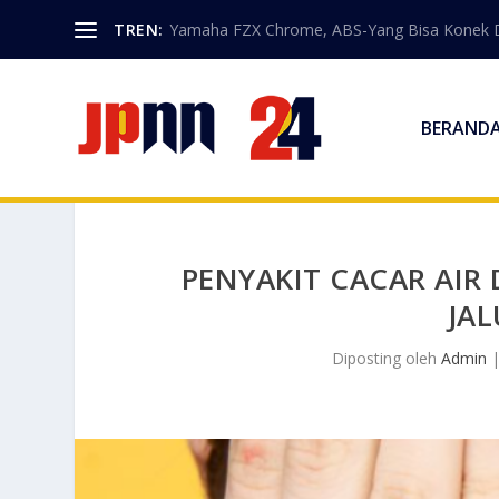
TREN:
Yamaha FZX Chrome, ABS-Yang Bisa Konek 
BERAND
PENYAKIT CACAR AIR
JAL
Diposting oleh
Admin