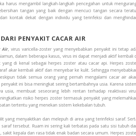
maka harus mengambil langkah-langkah pencegahan untuk mengurang
kebersihan tangan yang baik dengan mencuci tangan secara teratu
ari kontak dekat dengan individu yang terinfeksi dan menghindar
DARI PENYAKIT CACAR AIR
 Air
, virus varicella-zoster yang menyebabkan penyakit ini tetap ad
amun, dalam beberapa kasus, virus ini dapat menjadi aktif kembali d
 yang di kenal sebagai herpes zoster atau cacar api. Herpes zoste
di saraf akar kembali aktif dan menyebar ke kulit. Sehingga menyebabka
Meskipun tidak semua orang yang pernah mengalami cacar air aka
a penyakit ini bisa meningkat seiring bertambahnya usia. Karena siste
 usia, membuat seseorang lebih rentan terhadap reaktivasi viru
 meningkatkan risiko herpes zoster termasuk penyakit yang melemahka
batan tertentu yang menekan sistem kekebalan tubuh.
it yang menyakitkan dan melepuh di area yang terinfeksi saraf. Sert
saraf tersebut. Ruam ini sering kali terbatas pada satu sisi tubuh da
m, sakit kepala dan rasa tidak enak badan secara umum. Herpes zoste