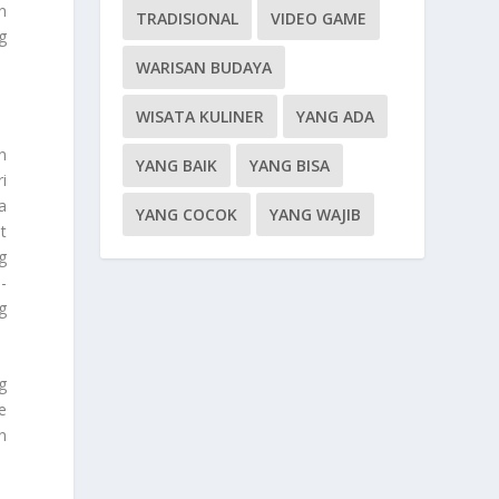
n
TRADISIONAL
VIDEO GAME
g
WARISAN BUDAYA
WISATA KULINER
YANG ADA
n
YANG BAIK
YANG BISA
i
a
YANG COCOK
YANG WAJIB
t
g
-
g
g
e
n