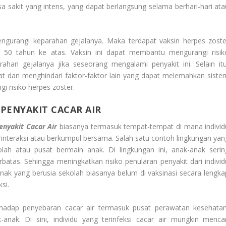
sakit yang intens, yang dapat berlangsung selama berhari-hari ata
ngurangi keparahan gejalanya. Maka terdapat vaksin herpes zoste
a 50 tahun ke atas. Vaksin ini dapat membantu mengurangi risik
ahan gejalanya jika seseorang mengalami penyakit ini. Selain itu
t dan menghindari faktor-faktor lain yang dapat melemahkan siste
 risiko herpes zoster.
PENYAKIT CACAR AIR
nyakit Cacar Air
biasanya termasuk tempat-tempat di mana individ
rinteraksi atau berkumpul bersama. Salah satu contoh lingkungan yan
lah atau pusat bermain anak. Di lingkungan ini, anak-anak serin
batas. Sehingga meningkatkan risiko penularan penyakit dari individ
k-anak yang berusia sekolah biasanya belum di vaksinasi secara lengka
si.
adap penyebaran cacar air termasuk pusat perawatan kesehatan
anak. Di sini, individu yang terinfeksi cacar air mungkin mencar