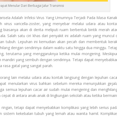
Dapat Menular Dari Berbagai Jalur Transmisi
arisela Adalah Infeksi Virus Yang Umumnya Terjadi Pada Masa Kanak
eh virus varicella-zoster, yang menyebar melalui udara atau konta
g biasanya akan di derita meliputi ruam berbentuk bintik merah ata
a. Salah satu ciri khas dari penyakit ini adalah ruam yang muncul d
a dan tubuh. Lepuhan ini kemudian akan pecah dan membentuk kerak
ilang dengan sendirinya dalam waktu satu hingga dua minggu. Tetap
ng, terutama yang menggaruknya ketika mulai mongering. Meskipu
an mandiri yang sembuh dengan sendirinya. Tetapi dapat menyebabka
a rasa gatal yang sangat parah.
 orang lain melalui udara atau kontak langsung dengan lepuhan caca
pat menularkan virus bahkan sebelum mereka menunjukkan gejala
ga semua lepuhan cacar air sudah mulai mengering dan menghilang
 cepat di antara anak-anak di lingkungan sekolah atau ketika bermain
 ringan, tetapi dapat menyebabkan komplikasi yang lebih serius pad
n sistem kekebalan tubuh yang lemah atau wanita hamil. Komplikas