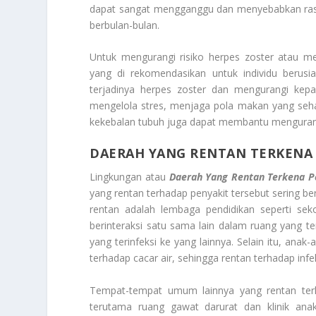
dapat sangat mengganggu dan menyebabkan rasa 
berbulan-bulan.
Untuk mengurangi risiko herpes zoster atau me
yang di rekomendasikan untuk individu berusi
terjadinya herpes zoster dan mengurangi kepar
mengelola stres, menjaga pola makan yang seha
kekebalan tubuh juga dapat membantu mengurangi
DAERAH YANG RENTAN TERKENA 
Lingkungan atau
Daerah Yang Rentan Terkena Pe
yang rentan terhadap penyakit tersebut sering be
rentan adalah lembaga pendidikan seperti seko
berinteraksi satu sama lain dalam ruang yang ter
yang terinfeksi ke yang lainnya. Selain itu, ana
terhadap cacar air, sehingga rentan terhadap infek
Tempat-tempat umum lainnya yang rentan terh
terutama ruang gawat darurat dan klinik anak-