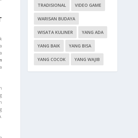
TRADISIONAL
VIDEO GAME
T
WARISAN BUDAYA
WISATA KULINER
YANG ADA
k
YANG BAIK
YANG BISA
a
a
YANG COCOK
YANG WAJIB
n
a
m
g
n
g
.
h