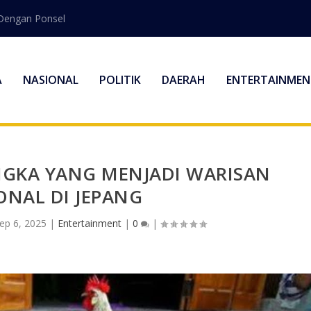
Dengan Ponsel
A
NASIONAL
POLITIK
DAERAH
ENTERTAINMEN
NGKA YANG MENJADI WARISAN
ONAL DI JEPANG
ep 6, 2025
|
Entertainment
|
0
|