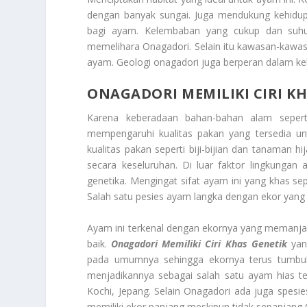
dengan banyak sungai. Juga mendukung kehidupa
bagi ayam. Kelembaban yang cukup dan suhu y
memelihara Onagadori. Selain itu kawasan-kawasan
ayam. Geologi onagadori juga berperan dalam ke
ONAGADORI MEMILIKI CIRI KH
Karena keberadaan bahan-bahan alam seperti 
mempengaruhi kualitas pakan yang tersedia u
kualitas pakan seperti biji-bijian dan tanaman
secara keseluruhan. Di luar faktor lingkunga
genetika. Mengingat sifat ayam ini yang khas s
Salah satu pesies ayam langka dengan ekor yang 
Ayam ini terkenal dengan ekornya yang memanjan
baik.
Onagadori Memiliki Ciri Khas Genetik
yang
pada umumnya sehingga ekornya terus tumbuh 
menjadikannya sebagai salah satu ayam hias te
Kochi, Jepang. Selain Onagadori ada juga spes
memiliki ekor panjang meskipun tidak sepanjang 