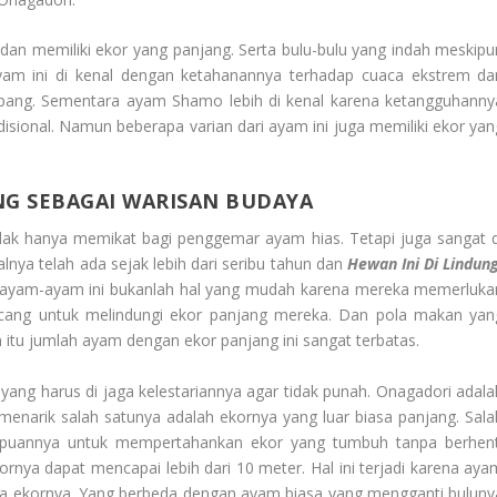
dan memiliki ekor yang panjang. Serta bulu-bulu yang indah meskipu
yam ini di kenal dengan ketahanannya terhadap cuaca ekstrem da
epang. Sementara ayam Shamo lebih di kenal karena ketangguhanny
sional. Namun beberapa varian dari ayam ini juga memiliki ekor yan
ANG SEBAGAI WARISAN BUDAYA
idak hanya memikat bagi penggemar ayam hias. Tetapi juga sangat d
nya telah ada sejak lebih dari seribu tahun dan
Hewan Ini Di Lindung
 ayam-ayam ini bukanlah hal yang mudah karena mereka memerluka
ncang untuk melindungi ekor panjang mereka. Dan pola makan yan
itu jumlah ayam dengan ekor panjang ini sangat terbatas.
ang harus di jaga kelestariannya agar tidak punah. Onagadori adala
menarik salah satunya adalah ekornya yang luar biasa panjang. Sala
mpuannya untuk mempertahankan ekor yang tumbuh tanpa berhent
rnya dapat mencapai lebih dari 10 meter. Hal ini terjadi karena aya
ada ekornya. Yang berbeda dengan ayam biasa yang mengganti buluny