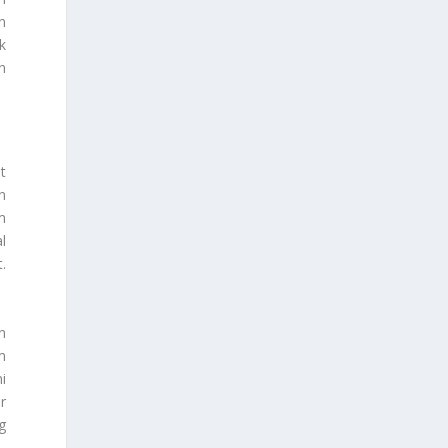
n
k
n
t
n
m
l
.
n
m
i
r
g