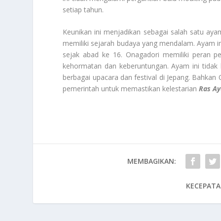
setiap tahun.
Keunikan ini menjadikan sebagai salah satu aya
memiliki sejarah budaya yang mendalam. Ayam ini 
sejak abad ke 16. Onagadori memiliki peran pe
kehormatan dan keberuntungan. Ayam ini tidak 
berbagai upacara dan festival di Jepang. Bahkan 
pemerintah untuk memastikan kelestarian
Ras Ay
MEMBAGIKAN:
KECEPATA