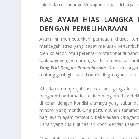
sakral dan di lindungi. Meskipun sangat di harg
RAS AYAM HIAS LANGKA
DENGAN PEMELIHARAAN
Ayam ini membutuhkan perhatian khusus terma
mencegah stres yang dapat merusak pertumbuhan
oleh kolektor. Atau peternak profesional di band
tarik bagi penggemar unggas hias meskipun jum
Yang Erat Dengan Pemeliharaan
. Dan seleksi ge
tentang geologi dalam konteks lingkungan temp
Kita dapat menjelajahi aspek-aspek geografi da
onagadori pertama kali di kembangkan di prefekt
di kenal dengan kondisi alamnya yang subur da
mineral yang mendukung pertumbuhan tanaman pa
bagi ayam-ayam tersebut. Keberadaan Onagadori
Tanah yang subur di daerah Kochi dengan keseim
Menciptakan habitat yang ideal untuk ayam ini. 