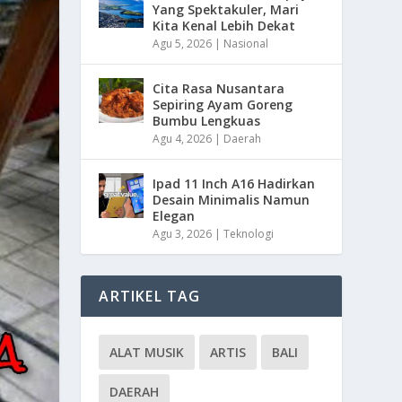
Yang Spektakuler, Mari
Kita Kenal Lebih Dekat
Agu 5, 2026
|
Nasional
Cita Rasa Nusantara
Sepiring Ayam Goreng
Bumbu Lengkuas
Agu 4, 2026
|
Daerah
Ipad 11 Inch A16 Hadirkan
Desain Minimalis Namun
Elegan
Agu 3, 2026
|
Teknologi
ARTIKEL TAG
ALAT MUSIK
ARTIS
BALI
DAERAH