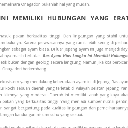
ai memelihara Onagadori bukanlah hal yang mudah.
INI MEMILIKI HUBUNGAN YANG ERA
suk pakan berkualitas tinggi. Dan lingkungan yang stabil untu
 bulunya. Karena perawatannya yang rumit lebih sering di pelihar
ingkan sebagai ayam biasa. Di luar Jepang ayam ini juga menjadi day
lahnya masih terbatas.
Ras Ayam Hias Langka
Ini Memiliki Hubunga
netik bukan dengan geologi secara langsung. Namun jika kita berbicar
at Onagadori berkembang.
n ekosistem yang mendukung keberadaan ayam ini di Jepang. Ras aya
ur kochi sebuah daerah yang terletak di wilayah selatan Jepang. Yan
n iklimnya yang moderat. Daerah ini memiliki tanah yang kaya aka
kan yang berkualitas tinggi. Yang menjadi sumber nutrisi pentin
 sangat bergantung pada kualitas lingkungan dan pemeliharaannya
bangan kandungan air dan suhu yang sesuai.
Kondisi geologi wilayah tersebut yang memiliki pegunungan dan lemba