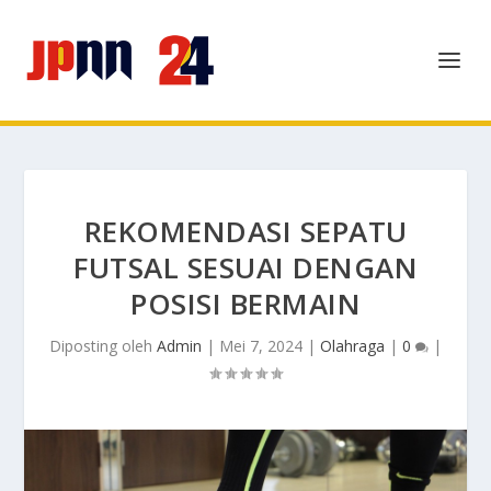
REKOMENDASI SEPATU
FUTSAL SESUAI DENGAN
POSISI BERMAIN
Diposting oleh
Admin
|
Mei 7, 2024
|
Olahraga
|
0
|