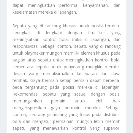
dapat meningkatkan performa, kenyamanan, dan
keselamatan mereka di lapangan.
Sepatu yang di rancang khusus untuk posisi tertentu
seringkali di lengkapi dengan fitur-fitur yang
meningkatkan kontrol bola, traksi di lapangan, dan
responsivitas. Sebagai contoh, sepatu yang di rancang
untuk playmaker mungkin memiliki elemen khusus pada
bagian atas sepatu untuk meningkatkan kontrol bola,
sementara sepatu untuk penyerang mungkin memiliki
desain yang memaksimalkan kecepatan dan daya
tembak. Gaya bermain setiap pemain dapat berbeda-
beda tergantung pada posisi mereka di lapangan.
Rekomendasi
sepatu yang sesuai dengan posisi
memungkinkan pemain untuk lebih baik
mengekspresikan gaya bermain mereka. Sebagai
contoh, seorang gelandang yang fokus pada distribusi
bola dan mengatur permainan mungkin lebih memilih
sepatu yang menawarkan kontrol yang superior,