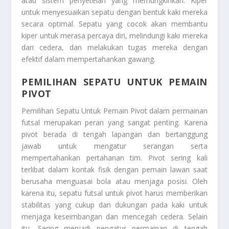
atau sistem penyetelan yang memungkinkan. Kiper
untuk menyesuaikan sepatu dengan bentuk kaki mereka
secara optimal. Sepatu yang cocok akan membantu
kiper untuk merasa percaya diri, melindungi kaki mereka
dari cedera, dan melakukan tugas mereka dengan
efektif dalam mempertahankan gawang.
PEMILIHAN SEPATU UNTUK PEMAIN
PIVOT
Pemilihan Sepatu Untuk Pemain Pivot
dalam permainan
futsal merupakan peran yang sangat penting. Karena
pivot berada di tengah lapangan dan bertanggung
jawab untuk mengatur serangan serta
mempertahankan pertahanan tim. Pivot sering kali
terlibat dalam kontak fisik dengan pemain lawan saat
berusaha menguasai bola atau menjaga posisi. Oleh
karena itu, sepatu futsal untuk pivot harus memberikan
stabilitas yang cukup dan dukungan pada kaki untuk
menjaga keseimbangan dan mencegah cedera. Selain
itu, Sering menjadi pengatur permainan di tengah