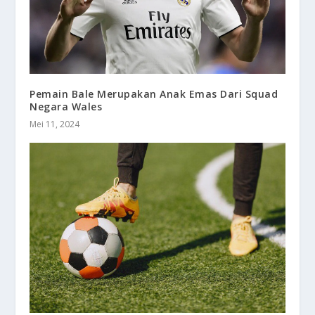
Pemain Bale Merupakan Anak Emas Dari Squad
Negara Wales
Mei 11, 2024