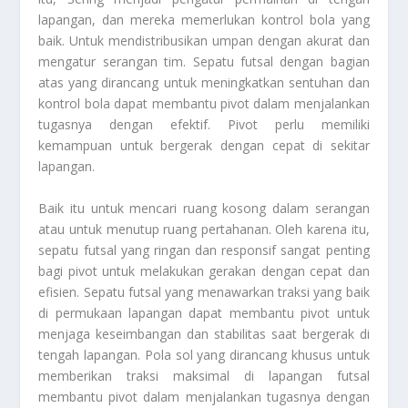
lapangan, dan mereka memerlukan kontrol bola yang
baik. Untuk mendistribusikan umpan dengan akurat dan
mengatur serangan tim. Sepatu futsal dengan bagian
atas yang dirancang untuk meningkatkan sentuhan dan
kontrol bola dapat membantu pivot dalam menjalankan
tugasnya dengan efektif. Pivot perlu memiliki
kemampuan untuk bergerak dengan cepat di sekitar
lapangan.
Baik itu untuk mencari ruang kosong dalam serangan
atau untuk menutup ruang pertahanan. Oleh karena itu,
sepatu futsal yang ringan dan responsif sangat penting
bagi pivot untuk melakukan gerakan dengan cepat dan
efisien. Sepatu futsal yang menawarkan traksi yang baik
di permukaan lapangan dapat membantu pivot untuk
menjaga keseimbangan dan stabilitas saat bergerak di
tengah lapangan. Pola sol yang dirancang khusus untuk
memberikan traksi maksimal di lapangan futsal
membantu pivot dalam menjalankan tugasnya dengan