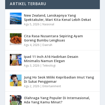
ARTIKEL TERBARU
New Zealand, Lanskapnya Yang
Spektakuler, Mari Kita Kenal Lebih Dekat
Agu 5, 2026
|
Nasional
Cita Rasa Nusantara Sepiring Ayam
Goreng Bumbu Lengkuas
Agu 4, 2026
|
Daerah
Ipad 11 Inch A16 Hadirkan Desain
Minimalis Namun Elegan
Agu 3, 2026
|
Teknologi
Jung Ho Seok Miliki Kepribadian Imut Yang
Di Sukai Penggemar
Agu 2, 2026
|
Entertainment
Olahraga Yang Populer Di Internasional,
Ada Yang Kamu Minat?