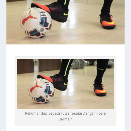
Rekomendasi Sepatu Futsal Sesuai Dengan Posisi
Bermain