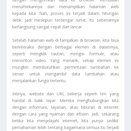
menafsirkannya dan menampilkan halaman web
kepada kita. Nah, proses ini terjadi dalam hitungan
detik. Jadi meskipun terdengar rumit, itu sebenarnya
berlangsung sangat cepat dan lancar.
Setelah halaman web di tampilkan di browser, kita bisa
berinteraksi dengan berbagai elemen di dalamnya,
seperti mengklik tautan, mengisi formulir, atau
menonton video. Yang menarik, setiap elemen ini
mungkin membutuhkan permintaan tambahan ke
server untuk mengambil data tambahan atau
menjalankan fungsi tertentu.
Intinya, website dan URL bekerja seperti tim yang
handal di balik layar. Mereka menghubungkan kita
dengan informasi, layanan, atau hiburan di internet
dengan cara yang nyaman dan efisien. Jadi, sekarang
ketika kita menjelajahi internet, kita punya sedikit
pemahaman lebih tentang bagaimana semua itu terjadi