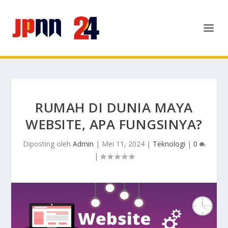
RUMAH DI DUNIA MAYA
WEBSITE, APA FUNGSINYA?
Diposting oleh
Admin
|
Mei 11, 2024
|
Teknologi
|
0
|