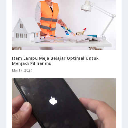
Item Lampu Meja Belajar Optimal Untuk
Menjadi Pilihanmu
Mei 17, 2024