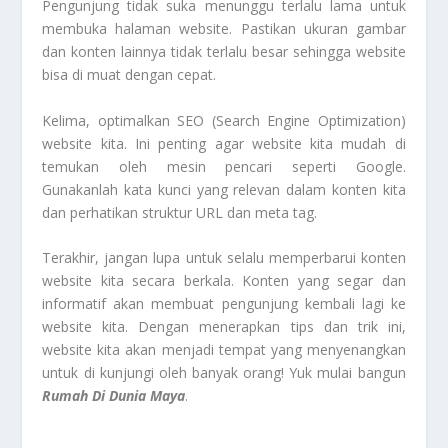
Pengunjung tidak suka menunggu terlalu lama untuk
membuka halaman website. Pastikan ukuran gambar
dan konten lainnya tidak terlalu besar sehingga website
bisa di muat dengan cepat.
Kelima, optimalkan SEO (Search Engine Optimization)
website kita. Ini penting agar website kita mudah di
temukan oleh mesin pencari seperti Google.
Gunakanlah kata kunci yang relevan dalam konten kita
dan perhatikan struktur URL dan meta tag.
Terakhir, jangan lupa untuk selalu memperbarui konten
website kita secara berkala. Konten yang segar dan
informatif akan membuat pengunjung kembali lagi ke
website kita. Dengan menerapkan tips dan trik ini,
website kita akan menjadi tempat yang menyenangkan
untuk di kunjungi oleh banyak orang! Yuk mulai bangun
Rumah Di Dunia Maya
.