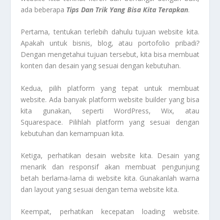
ada beberapa
Tips Dan Trik Yang Bisa Kita Terapkan
.
Pertama, tentukan terlebih dahulu tujuan website kita.
Apakah untuk bisnis, blog, atau portofolio pribadi?
Dengan mengetahui tujuan tersebut, kita bisa membuat
konten dan desain yang sesuai dengan kebutuhan.
Kedua, pilih platform yang tepat untuk membuat
website. Ada banyak platform website builder yang bisa
kita gunakan, seperti WordPress, Wix, atau
Squarespace. Pilihlah platform yang sesuai dengan
kebutuhan dan kemampuan kita.
Ketiga, perhatikan desain website kita. Desain yang
menarik dan responsif akan membuat pengunjung
betah berlama-lama di website kita. Gunakanlah warna
dan layout yang sesuai dengan tema website kita.
Keempat, perhatikan kecepatan loading website.