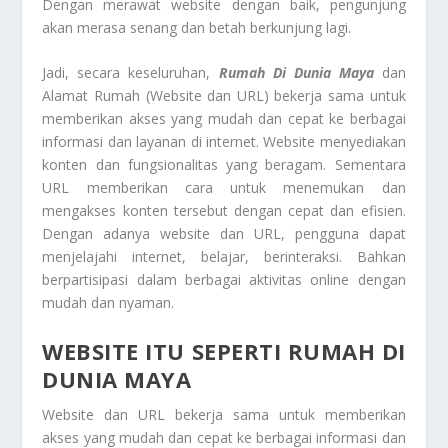
Dengan merawat website dengan baik, pengunjung
akan merasa senang dan betah berkunjung lagi.
Jadi, secara keseluruhan,
Rumah Di Dunia Maya
dan
Alamat Rumah (Website dan URL) bekerja sama untuk
memberikan akses yang mudah dan cepat ke berbagai
informasi dan layanan di internet. Website menyediakan
konten dan fungsionalitas yang beragam. Sementara
URL memberikan cara untuk menemukan dan
mengakses konten tersebut dengan cepat dan efisien.
Dengan adanya website dan URL, pengguna dapat
menjelajahi internet, belajar, berinteraksi. Bahkan
berpartisipasi dalam berbagai aktivitas online dengan
mudah dan nyaman.
WEBSITE ITU SEPERTI RUMAH DI
DUNIA MAYA
Website dan URL bekerja sama untuk memberikan
akses yang mudah dan cepat ke berbagai informasi dan