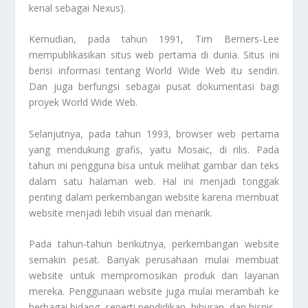
kenal sebagai Nexus).
Kemudian, pada tahun 1991, Tim Berners-Lee
mempublikasikan situs web pertama di dunia. Situs ini
berisi informasi tentang World Wide Web itu sendiri.
Dan juga berfungsi sebagai pusat dokumentasi bagi
proyek World Wide Web.
Selanjutnya, pada tahun 1993, browser web pertama
yang mendukung grafis, yaitu Mosaic, di rilis. Pada
tahun ini pengguna bisa untuk melihat gambar dan teks
dalam satu halaman web. Hal ini menjadi tonggak
penting dalam perkembangan website karena membuat
website menjadi lebih visual dan menarik.
Pada tahun-tahun berikutnya, perkembangan website
semakin pesat. Banyak perusahaan mulai membuat
website untuk mempromosikan produk dan layanan
mereka. Penggunaan website juga mulai merambah ke
berbagai bidang, seperti pendidikan, hiburan, dan bisnis.