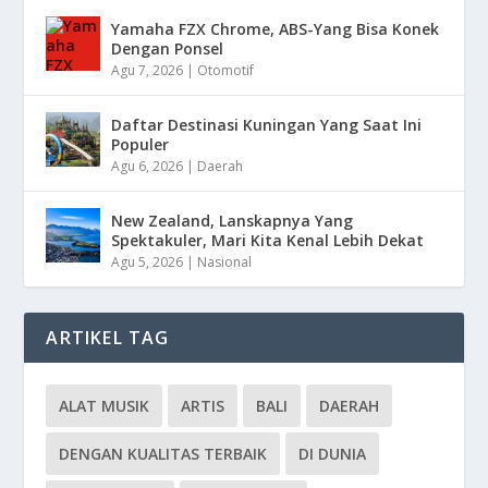
Yamaha FZX Chrome, ABS-Yang Bisa Konek
Dengan Ponsel
Agu 7, 2026
|
Otomotif
Daftar Destinasi Kuningan Yang Saat Ini
Populer
Agu 6, 2026
|
Daerah
New Zealand, Lanskapnya Yang
Spektakuler, Mari Kita Kenal Lebih Dekat
Agu 5, 2026
|
Nasional
ARTIKEL TAG
ALAT MUSIK
ARTIS
BALI
DAERAH
DENGAN KUALITAS TERBAIK
DI DUNIA