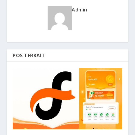
Admin
POS TERKAIT