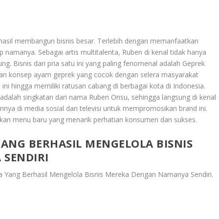
berhasil membangun bisnis besar. Terlebih dengan memanfaatkan
 namanya. Sebagai artis multitalenta, Ruben di kenal tidak hanya
ung. Bisnis dari pria satu ini yang paling fenomenal adalah Geprek
gan konsep ayam geprek yang cocok dengan selera masyarakat
ni hingga memiliki ratusan cabang di berbagai kota di Indonesia.
dalah singkatan dari nama Ruben Onsu, sehingga langsung di kenal
nya di media sosial dan televisi untuk mempromosikan brand ini.
bahkan menu baru yang menarik perhatian konsumen dan sukses.
YANG BERHASIL MENGELOLA BISNIS
SENDIRI
ia Yang Berhasil Mengelola Bisnis Mereka Dengan Namanya Sendiri
.