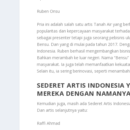
Ruben Onsu
Pria ini adalah salah satu artis Tanah Air yang 
popularitas dan kepercayaan masyarakat terhadap
sebagai presenter tetapi juga seorang pebisnis ul
Bensu. Dan yang di mulai pada tahun 2017. Den
Indonesia. Ruben berhasil mengembangkan bisnis i
Bahkan merambah ke luar negeri. Nama “Bensu” a
masyarakat. Ia juga telah memanfaatkan kekuatan
Selain itu, ia sering berinovasi, seperti menam
SEDERET ARTIS INDONESIA 
MEREKA DENGAN NAMANYA 
Kemudian juga, masih ada
Sederet Artis Indones
Dan artis selanjutnya yaitu:
Raffi Ahmad