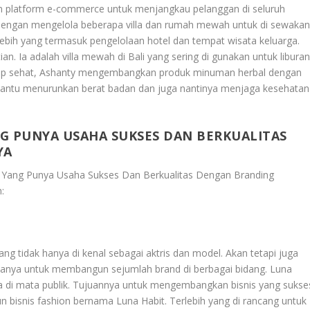
tkan platform e-commerce untuk menjangkau pelanggan di seluruh
ti dengan mengelola beberapa villa dan rumah mewah untuk di sewakan
 Terlebih yang termasuk pengelolaan hotel dan tempat wisata keluarga.
an. Ia adalah villa mewah di Bali yang sering di gunakan untuk libura
hidup sehat, Ashanty mengembangkan produk minuman herbal dengan
bantu menurunkan berat badan dan juga nantinya menjaga kesehatan
NG PUNYA USAHA SUKSES DAN BERKUALITAS
YA
ir Yang Punya Usaha Sukses Dan Berkualitas Dengan Branding
:
ang tidak hanya di kenal sebagai aktris dan model. Akan tetapi juga
anya untuk membangun sejumlah brand di berbagai bidang. Luna
ya di mata publik. Tujuannya untuk mengembangkan bisnis yang sukse
bisnis fashion bernama Luna Habit. Terlebih yang di rancang untuk