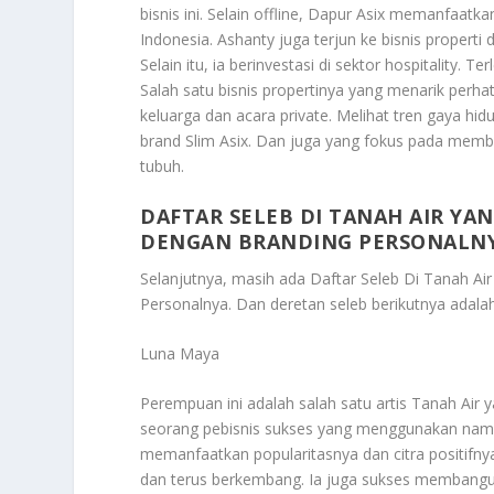
bisnis ini. Selain offline, Dapur Asix memanfaa
Indonesia. Ashanty juga terjun ke bisnis proper
Selain itu, ia berinvestasi di sektor hospitality.
Salah satu bisnis propertinya yang menarik perhati
keluarga dan acara private. Melihat tren gaya 
brand Slim Asix. Dan juga yang fokus pada mem
tubuh.
DAFTAR SELEB DI TANAH AIR YA
DENGAN BRANDING PERSONALN
Selanjutnya, masih ada
Daftar Seleb Di Tanah A
Personalnya
. Dan deretan seleb berikutnya adalah
Luna Maya
Perempuan ini adalah salah satu artis Tanah Air y
seorang pebisnis sukses yang menggunakan nam
memanfaatkan popularitasnya dan citra positifn
dan terus berkembang. Ia juga sukses membangun 