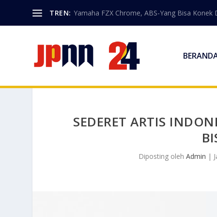
TREN:
Yamaha FZX Chrome, ABS-Yang Bisa Konek 
BERAND
SEDERET ARTIS INDON
BI
Diposting oleh
Admin
|
J