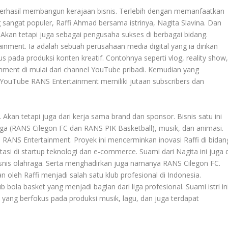
g berhasil membangun kerajaan bisnis. Terlebih dengan memanfaatkan
 sangat populer, Raffi Ahmad bersama istrinya, Nagita Slavina. Dan
n. Akan tetapi juga sebagai pengusaha sukses di berbagai bidang.
inment. Ia adalah sebuah perusahaan media digital yang ia dirikan
 pada produksi konten kreatif. Contohnya seperti vlog, reality show
inment di mulai dari channel YouTube pribadi. Kemudian yang
YouTube RANS Entertainment memiliki jutaan subscribers dan
Akan tetapi juga dari kerja sama brand dan sponsor. Bisnis satu ini
aga (RANS Cilegon FC dan RANS PIK Basketball), musik, dan animasi.
 RANS Entertainment. Proyek ini mencerminkan inovasi Raffi di bidan
stasi di startup teknologi dan e-commerce. Suami dari Nagita ini juga d
nis olahraga. Serta menghadirkan juga namanya RANS Cilegon FC.
n oleh Raffi menjadi salah satu klub profesional di Indonesia.
 bola basket yang menjadi bagian dari liga profesional. Suami istri in
 yang berfokus pada produksi musik, lagu, dan juga terdapat