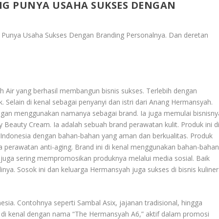
ANG PUNYA USAHA SUKSES DENGAN
g Punya Usaha Sukses Dengan Branding Personalnya
. Dan deretan
ah Air yang berhasil membangun bisnis sukses. Terlebih dengan
. Selain di kenal sebagai penyanyi dan istri dari Anang Hermansyah.
dengan menggunakan namanya sebagai brand. Ia juga memulai bisnisny
 Beauty Cream. Ia adalah sebuah brand perawatan kulit. Produk ini d
 Indonesia dengan bahan-bahan yang aman dan berkualitas. Produk
a perawatan anti-aging. Brand ini di kenal menggunakan bahan-baha
a juga sering mempromosikan produknya melalui media sosial. Baik
ya. Sosok ini dan keluarga Hermansyah juga sukses di bisnis kuliner
ia. Contohnya seperti Sambal Asix, jajanan tradisional, hingga
g di kenal dengan nama “The Hermansyah A6,” aktif dalam promosi