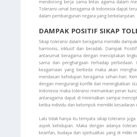
mendorong kerja sama lintas agama dalam m
Toleransi
umat beragama di Indonesia dapat terus 
dalam pembangunan negara yang berkelanjutan.
DAMPAK POSITIF SIKAP TO
Sikap toleransi dalam beragama memiliki dampa
harmonis, inklusif dan beradab.
Dampak Positi
antarumat beragama dengan menciptakan lingkun
sama dan penghargaan terhadap perbedaan. 
keagamaan yang berbeda maka akan menghasi
mendasari kehidupan beragama sehari-hari. Kem
dengan mengurangi konflik dan meningkatkan stabi
Indonesia maka toleransi memainkan peran kunci
antaragama dapat di minimalkan sampai mencip
ketika individu dan kelompok memiliki kesadara
Lalu tidak hanya itu ternyata sikap toleransi 
aspek kehidupan. Maka dengan adanya toleransi
kearifan, budaya dan spiritualitas yang di mili