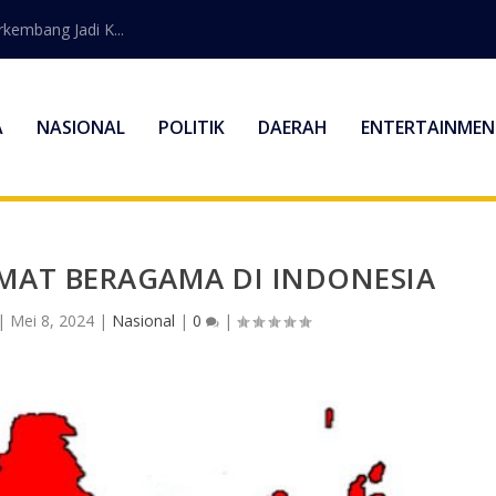
embang Jadi K...
A
NASIONAL
POLITIK
DAERAH
ENTERTAINMEN
UMAT BERAGAMA DI INDONESIA
|
Mei 8, 2024
|
Nasional
|
0
|