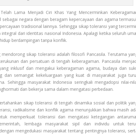
Telah Lama Menjadi Ciri Khas Yang Mencerminkan Keberagama
al sebagai negara dengan beragam kepercayaan dan agama termasu
ercayaan tradisional lainnya. Sehingga sikap toleransi yang tercermi
integral dari identitas nasional Indonesia. Apalagi ketika seluruh uma
hidup berdampingan tanpa konflik.
 mendorong sikap toleransi adalah filosofi Pancasila. Terutama yan
, kerukunan dan persatuan di tengah keberagaman. Pancasila menjad
yang inklusif dan mengakui keberagaman agama, budaya dan suk
ong dan semangat kekeluargaan yang kuat di masyarakat juga turu
. Sehingga masyarakat Indonesia seringkali mengadopsi nilai-nila
enghormati dan bekerja sama dalam mengatasi perbedaan.
ahankan sikap toleransi di tengah dinamika sosial dan politik yan
oleransi, radikalisme dan konflik agama menunjukkan bahwa masih ad
untuk memperkuat toleransi dan mengatasi ketegangan antaruma
merintah, lembaga masyarakat sipil dan individu untuk teru
ngan mengedukasi masyarakat tentang pentingnya toleransi, sert