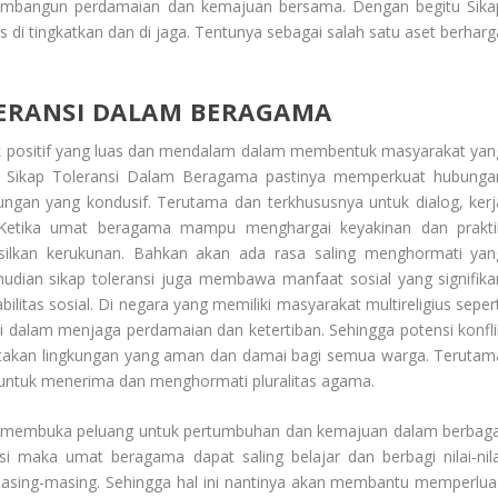
embangun perdamaian dan kemajuan bersama. Dengan begitu
Sika
di tingkatkan dan di jaga. Tentunya sebagai salah satu aset berharg
LERANSI DALAM BERAGAMA
k positif yang luas dan mendalam dalam membentuk masyarakat yan
f Sikap Toleransi Dalam Beragama
pastinya memperkuat hubunga
gan yang kondusif. Terutama dan terkhususnya untuk dialog, kerj
Ketika umat beragama mampu menghargai keyakinan dan prakti
lkan kerukunan. Bahkan akan ada rasa saling menghormati yan
udian sikap toleransi juga membawa manfaat sosial yang signifika
litas sosial. Di negara yang memiliki masyarakat multireligius sepert
 dalam menjaga perdamaian dan ketertiban. Sehingga potensi konfli
takan lingkungan yang aman dan damai bagi semua warga. Terutam
n untuk menerima dan menghormati pluralitas agama.
juga membuka peluang untuk pertumbuhan dan kemajuan dalam berbaga
 maka umat beragama dapat saling belajar dan berbagi nilai-nila
ki masing-masing. Sehingga hal ini nantinya akan membantu memperlua