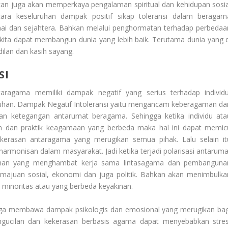
n juga akan memperkaya pengalaman spiritual dan kehidupan sosia
ara keseluruhan dampak positif sikap toleransi dalam beragam
amai dan sejahtera. Bahkan melalui penghormatan terhadap perbedaa
ta dapat membangun dunia yang lebih baik. Terutama dunia yang d
dilan dan kasih sayang.
SI
aragama memiliki dampak negatif yang serius terhadap individu
ruhan.
Dampak Negatif Intoleransi
yaitu mengancam keberagaman da
an ketegangan antarumat beragama. Sehingga ketika individu ata
 dan praktik keagamaan yang berbeda maka hal ini dapat memic
kerasan antaragama yang merugikan semua pihak. Lalu selain it
harmonisan dalam masyarakat. Jadi ketika terjadi polarisasi antaruma
cahan yang menghambat kerja sama lintasagama dan pembanguna
majuan sosial, ekonomi dan juga politik. Bahkan akan menimbulka
k minoritas atau yang berbeda keyakinan.
i juga membawa dampak psikologis dan emosional yang merugikan bag
pengucilan dan kekerasan berbasis agama dapat menyebabkan stres