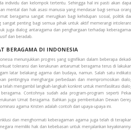
 individu dan kelompok tertentu. Sehingga hal ini pasti akan dapa
an mental dan hak asasi manusia yang mendasar bagi semua orang
umat beragama sangat merugikan bagi kehidupan sosial, politik da
 sangat penting bagi semua pihak untuk aktif memerangi intolerans
suk juga dialog antaragama dan penghargaan terhadap keberagama
usif dan beradab.
T BERAGAMA DI INDONESIA
onesia
menunjukkan progres yang signifikan dalam beberapa dekad
rkuat toleransi dan kerukunan antarumat beragama terus di lakukan
gam latar belakang agama dan budaya, namun. Salah satu indikato
 akan pentingnya menghargai perbedaan dan mempromosikan dialo
 telah mengambil langkah-langkah konkret untuk memfasilitasi dialo
beragama. Contohnya sudah ada program-program seperti Peka
erukunan Umat Beragama. Bahkan juga pembentukan Dewan Gerej
ominasi agama Kristen adalah contoh dari upaya-upaya ini.
nklusi dan menghormati keberagaman agama juga telah di terapkan
negara memiliki hak dan kebebasan untuk menjalankan keyakinanny