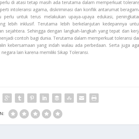
 perlu di atasi tetap masih ada terutama dalam memperkuat tolerans
perti intoleransi agama, diskriminasi dan konflik antarumat beragam
tu perlu untuk terus melakukan upaya-upaya edukasi, peningkata
g lebih inklusif. Terutama lebih berkelanjutan kedepannya untu
n sejahtera. Sehingga dengan langkah-langkah yang tepat dan kerj
enjadi contoh bagi dunia. Terutama dalam memperkuat toleransi da
alin kebersamaan yang indah walau ada perbedaan. Serta juga aga
 negara lain karena memiliki
Sikap Toleransi
.
N: