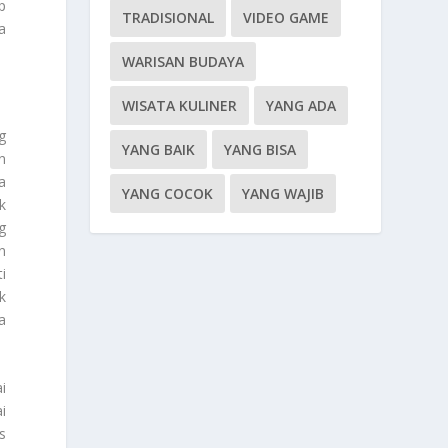
p
TRADISIONAL
VIDEO GAME
a
WARISAN BUDAYA
WISATA KULINER
YANG ADA
g
YANG BAIK
YANG BISA
n
a
YANG COCOK
YANG WAJIB
k
g
n
i
k
a
i
i
s