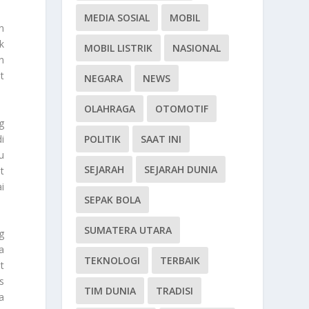
MEDIA SOSIAL
MOBIL
n
k
MOBIL LISTRIK
NASIONAL
n
t
NEGARA
NEWS
OLAHRAGA
OTOMOTIF
g
i
POLITIK
SAAT INI
u
SEJARAH
SEJARAH DUNIA
t
i
SEPAK BOLA
SUMATERA UTARA
g
a
TEKNOLOGI
TERBAIK
t
s
TIM DUNIA
TRADISI
a