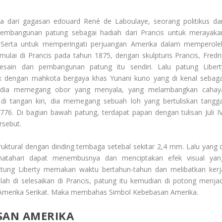
 dari gagasan edouard René de Laboulaye, seorang politikus da
e pembangunan patung sebagai hadiah dari Prancis untuk merayaka
. Serta untuk memperingati perjuangan Amerika dalam memperole
ai di Prancis pada tahun 1875, dengan skulpturis Prancis, Fredri
esain dan pembangunan patung itu sendiri. Lalu patung Libert
 dengan mahkota bergaya khas Yunani kuno yang di kenal sebaga
 dia memegang obor yang menyala, yang melambangkan cahay
di tangan kiri, dia memegang sebuah loh yang bertuliskan tangga
776. Di bagian bawah patung, terdapat papan dengan tulisan Juli IV
rsebut.
struktural dengan dinding tembaga setebal sekitar 2,4 mm. Lalu yang d
matahari dapat menembusnya dan menciptakan efek visual yan
ung Liberty memakan waktu bertahun-tahun dan melibatkan kerj
lah di selesaikan di Prancis, patung itu kemudian di potong menjad
ke Amerika Serikat. Maka membahas
Simbol Kebebasan Amerika
.
SAN AMERIKA