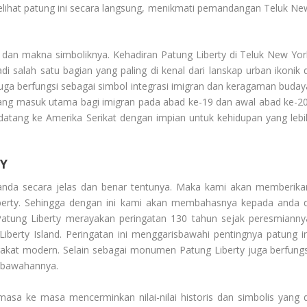
melihat patung ini secara langsung, menikmati pemandangan Teluk Ne
h dan makna simboliknya. Kehadiran Patung Liberty di Teluk New Yor
di salah satu bagian yang paling di kenal dari lanskap urban ikonik d
y juga berfungsi sebagai simbol integrasi imigran dan keragaman buday
rbang masuk utama bagi imigran pada abad ke-19 dan awal abad ke-20
datang ke Amerika Serikat dengan impian untuk kehidupan yang lebi
Y
anda secara jelas dan benar tentunya. Maka kami akan memberika
erty
. Sehingga dengan ini kami akan membahasnya kepada anda d
Patung Liberty merayakan peringatan 130 tahun sejak peresmianny
iberty Island. Peringatan ini menggarisbawahi pentingnya patung in
rakat modern. Selain sebagai monumen Patung Liberty juga berfungs
i bawahannya.
asa ke masa mencerminkan nilai-nilai historis dan simbolis yang d