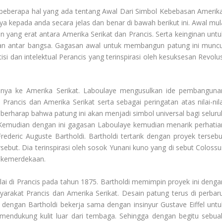
beberapa hal yang ada tentang
Awal Dari Simbol Kebebasan Amerik
 kepada anda secara jelas dan benar di bawah berikut ini. Awal mul
yang erat antara Amerika Serikat dan Prancis. Serta keinginan untu
tan antar bangsa. Gagasan awal untuk membangun patung ini muncu
isi dan intelektual Perancis yang terinspirasi oleh kesuksesan Revolus
nnya ke Amerika Serikat. Laboulaye mengusulkan ide pembanguna
rancis dan Amerika Serikat serta sebagai peringatan atas nilai-nila
erharap bahwa patung ini akan menjadi simbol universal bagi seluru
Kemudian dengan ini gagasan Laboulaye kemudian menarik perhatia
ederic Auguste Bartholdi. Bartholdi tertarik dengan proyek tersebu
ebut. Dia terinspirasi oleh sosok Yunani kuno yang di sebut Colossu
n kemerdekaan.
i di Prancis pada tahun 1875. Bartholdi memimpin proyek ini denga
rakat Prancis dan Amerika Serikat. Desain patung terus di perbaru
 dengan Bartholdi bekerja sama dengan insinyur Gustave Eiffel untu
 mendukung kulit luar dari tembaga. Sehingga dengan begitu sebua