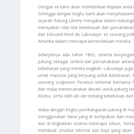
Dengan ini kami akan memberikan kepada anda 
Sehingga dengan begitu kami akan menjelaskannya
sejarah Patung Liberty mengakar dalam hubungan 
merayakan nilai-nilai kebebasan dan persahaba
dari Edouard René de Laboulaye. Ini seorang polit
Amerika dalam mencapai kemerdekaan mereka.
Selanjutnya ada tahun 1865, selama kunjunga
patung sebagai simbol dari persahabatan antara P
kebebasan yang mereka bagikan. Laboulaye juga b
umat manusia yang berjuang untuk kebebasan. 
seorang sculptures Perancis terkenal bernama Fr
dan mulai merencanakan desain untuk patung ters
Rodos, serta oleh ide-ide tentang kebebasan da
Maka dengan begitu pembangunan patung di mula
menggunakan dana yang di kumpulkan dari masya
dan di tingkatkan selama beberapa tahun,. Serta
membuat struktur internal dari baja yang akan