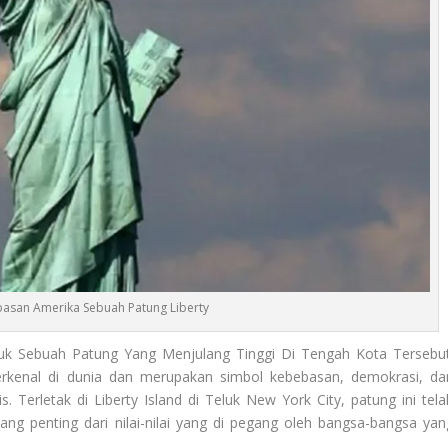
asan Amerika Sebuah Patung Liberty
k Sebuah Patung Yang Menjulang Tinggi Di Tengah Kota Tersebut
terkenal di dunia dan merupakan simbol kebebasan, demokrasi, da
 Terletak di Liberty Island di Teluk New York City, patung ini tela
ang penting dari nilai-nilai yang di pegang oleh bangsa-bangsa yan