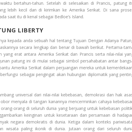
tu bertahun-tahun. Setelah di selesaikan di Prancis, patung it
g lebih kecil dan di kirimkan ke Amerika Serikat. Di sana prose
pada saat itu di kenal sebagai Bedloe’s Island.
TUNG LIBERTY
nnya kepada anda sebuah hal tentang
Tujuan Dengan Adanya Patun
laskannya secara lengkap dan benar di bawah berikut. Pertama-tam
 yang erat antara Amerika Serikat dan Prancis serta nilai-nilai yan
nan patung ini di mulai sebagai simbol persahabatan antar bangs
antu Amerika Serikat dalam perjuangan mereka untuk kemerdekaan
 berfungsi sebagai pengingat akan hubungan diplomatik yang pentin
mbang universal dari nilai-nilai kebebasan, demokrasi dan hak asas
obor menyala di tangan kanannya mencerminkan cahaya kebebasa
 orang-orang di seluruh dunia yang berjuang untuk kebebasan politik
gambarkan keinginan untuk kesetaraan dan persamaan di hadapa
anyak negara demokratis di dunia. Ketiga dalam konteks pariwisata
n wisata paling ikonik di dunia. Jutaan orang dari seluruh duni