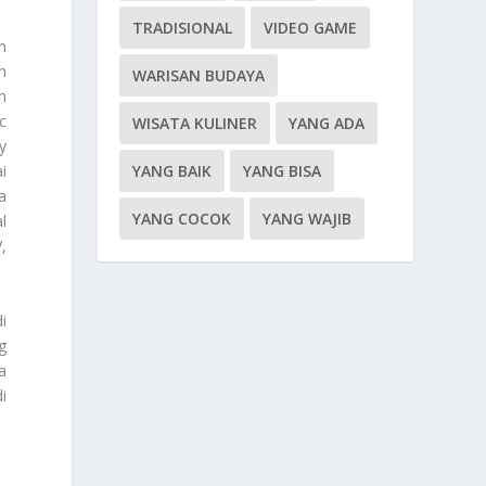
TRADISIONAL
VIDEO GAME
n
n
WARISAN BUDAYA
h
c
WISATA KULINER
YANG ADA
y
YANG BAIK
YANG BISA
i
a
YANG COCOK
YANG WAJIB
l
,
i
g
a
i