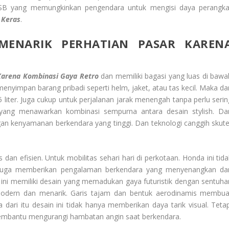
USB yang memungkinkan pengendara untuk mengisi daya perangka
 Keras
.
MENARIK PERHATIAN PASAR KAREN
 Karena Kombinasi Gaya Retro
dan memiliki bagasi yang luas di bawa
yimpan barang pribadi seperti helm, jaket, atau tas kecil. Maka dar
 liter. Juga cukup untuk perjalanan jarak menengah tanpa perlu serin
k yang menawarkan kombinasi sempurna antara desain stylish. Da
an kenyamanan berkendara yang tinggi. Dan teknologi canggih skute
an efisien. Untuk mobilitas sehari hari di perkotaan. Honda ini tida
 juga memberikan pengalaman berkendara yang menyenangkan da
 ini memiliki desain yang memadukan gaya futuristik dengan sentuha
modern dan menarik. Garis tajam dan bentuk aerodinamis membua
dari itu desain ini tidak hanya memberikan daya tarik visual. Tetap
membantu mengurangi hambatan angin saat berkendara.