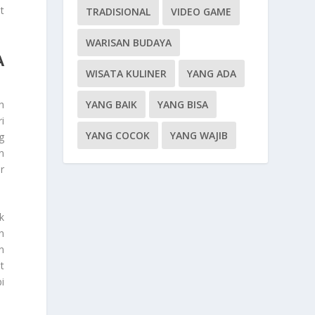
t
TRADISIONAL
VIDEO GAME
WARISAN BUDAYA
A
WISATA KULINER
YANG ADA
YANG BAIK
YANG BISA
h
i
YANG COCOK
YANG WAJIB
g
n
r
k
n
n
t
i