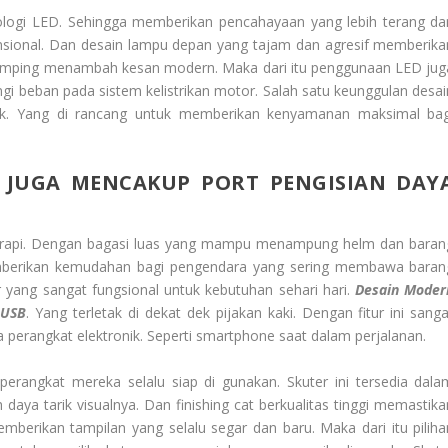
ogi LED. Sehingga memberikan pencahayaan yang lebih terang da
sional. Dan desain lampu depan yang tajam dan agresif memberika
ramping menambah kesan modern. Maka dari itu penggunaan LED jug
i beban pada sistem kelistrikan motor. Salah satu keunggulan desai
uk. Yang di rancang untuk memberikan kenyamanan maksimal bag
 JUGA MENCAKUP PORT PENGISIAN DAY
ng rapi. Dengan bagasi luas yang mampu menampung helm dan baran
 memberikan kemudahan bagi pengendara yang sering membawa baran
 yang sangat fungsional untuk kebutuhan sehari hari.
Desain Moder
 USB
. Yang terletak di dekat dek pijakan kaki. Dengan fitur ini sanga
 perangkat elektronik. Seperti smartphone saat dalam perjalanan.
rangkat mereka selalu siap di gunakan. Skuter ini tersedia dala
aya tarik visualnya. Dan finishing cat berkualitas tinggi memastika
berikan tampilan yang selalu segar dan baru. Maka dari itu piliha