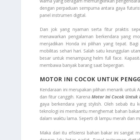
warna yang beragam memungkinkan pengendara un
dengan perpaduan sempurna antara gaya futurist
panel instrumen digital.
Dan jok yang nyaman serta fitur praktis sepe
menawarkan pengalaman berkendara yang mod
menjadikan Honda ini pilihan yang tepat. Bagi
mobilitas sehari hari. Salah satu keunggulan uta
besar untuk menampung helm full face. Kapasita
membawa banyak barang saat bepergian.
MOTOR INI COCOK UNTUK PENG
Kendaraan ini merupakan pilihan menarik untuk 
dan fitur canggih. Karena
Motor Ini Cocok Untuk
gaya berkendara yang stylish. Oleh sebab itu
teknologi ini membantu menghemat bahan bakar.
dalam waktu lama. Seperti di lampu merah dan m
Maka dari itu efisiensi bahan bakar ini sangat
dengan lalu lintas padat. Panel instrumen digit