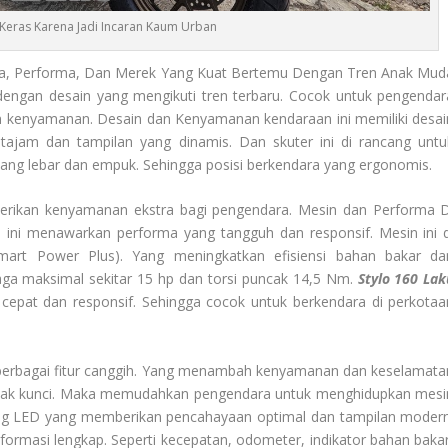
 Keras Karena Jadi Incaran Kaum Urban
a, Performa, Dan Merek Yang Kuat Bertemu Dengan Tren Anak Mud
n dengan desain yang mengikuti tren terbaru. Cocok untuk pengendar
kenyamanan. Desain dan Kenyamanan kendaraan ini memiliki desai
 tajam dan tampilan yang dinamis. Dan skuter ini di rancang untu
g lebar dan empuk. Sehingga posisi berkendara yang ergonomis.
berikan kenyamanan ekstra bagi pengendara. Mesin dan Performa D
a ini menawarkan performa yang tangguh dan responsif. Mesin ini d
mart Power Plus). Yang meningkatkan efisiensi bahan bakar da
ga maksimal sekitar 15 hp dan torsi puncak 14,5 Nm.
Stylo 160 Lak
pat dan responsif. Sehingga cocok untuk berkendara di perkotaa
n berbagai fitur canggih. Yang menambah kenyamanan dan keselamata
 anak kunci. Maka memudahkan pengendara untuk menghidupkan mesi
g LED yang memberikan pencahayaan optimal dan tampilan modern
formasi lengkap. Seperti kecepatan, odometer, indikator bahan bakar