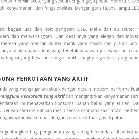
tuk memilih skuter yang sesuai dengan gaya pribadi mereka. Skute
ik, kenyamanan, dan fungsionalitas. Dengan garis tajam, lampu LED
rti bagasi luas dan port pengisian USB. Maka dari itu skuter in
ern dan menyenangkan. Dan desainnya yang elegan dan inovati
 mereka yang mencari skuter matik yang stylish dan praktis untu
manya adalah bagasi luas yang terletak di bawah jok. Bagasi ini cuku
s bagasi yang besar ini sangat praktis bagi pengendara yang serin
GUNA PERKOTAAN YANG AKTIF
Anda yang menginginkan skutik dengan desain modern, performa kuat
 Pengguna Perkotaan Yang Aktif
dan menginginkan kenyamanan sert
 kendaraan ini menawarkan konsumsi bahan bakar yang efisien. Da
 Dengan cara mematikan mesin secara otomatis saat motor berhent
enghidupkannya kembali dengan cepat saat tuas gas di putar.
 menguntungkan bagi pengendara yang sering berkendara di perkotaa
al pada skuter ini menampilkan informasi lengkap. Seperti kecepatan