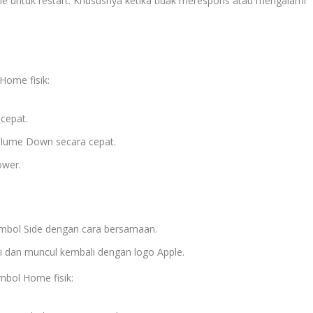
ne untuk restart. Khususnya ketika tidak merespons atau mengalami
Home fisik:
cepat.
olume Down secara cepat.
ower.
mbol Side dengan cara bersamaan.
i dan muncul kembali dengan logo Apple.
mbol Home fisik: