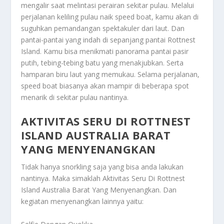
mengalir saat melintasi perairan sekitar pulau. Melalui
perjalanan keliling pulau naik speed boat, kamu akan di
suguhkan pemandangan spektakuler dari laut. Dan
pantai-pantai yang indah di sepanjang pantai Rottnest
Island. Kamu bisa menikmati panorama pantai pasir
putih, tebing-tebing batu yang menakjubkan. Serta
hamparan biru laut yang memukau. Selama perjalanan,
speed boat biasanya akan mampir di beberapa spot
menarik di sekitar pulau nantinya.
AKTIVITAS SERU DI ROTTNEST
ISLAND AUSTRALIA BARAT
YANG MENYENANGKAN
Tidak hanya snorkling saja yang bisa anda lakukan
nantinya. Maka simaklah
Aktivitas Seru Di Rottnest
Island Australia Barat Yang Menyenangkan
. Dan
kegiatan menyenangkan lainnya yaitu: