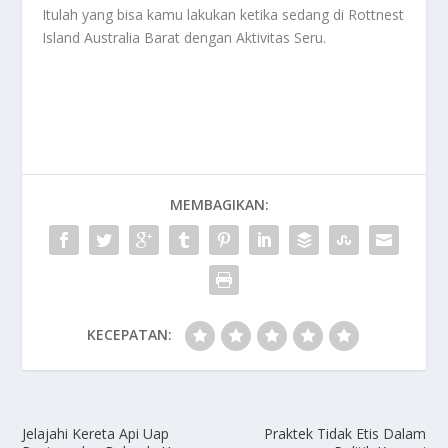
Itulah yang bisa kamu lakukan ketika sedang di Rottnest
Island Australia Barat dengan
Aktivitas Seru
.
MEMBAGIKAN:
KECEPATAN:
Jelajahi Kereta Api Uap
Praktek Tidak Etis Dalam