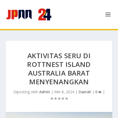
AKTIVITAS SERU DI
ROTTNEST ISLAND
AUSTRALIA BARAT
MENYENANGKAN
Diposting oleh
Admin
|
Mei 8, 2024
|
Daerah
|
0
|