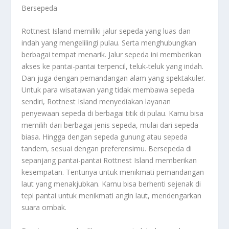
Bersepeda
Rottnest Island memiliki jalur sepeda yang luas dan
indah yang mengelilingi pulau. Serta menghubungkan
berbagai tempat menarik. Jalur sepeda ini memberikan
akses ke pantai-pantai terpencil, teluk-teluk yang indah.
Dan juga dengan pemandangan alam yang spektakuler.
Untuk para wisatawan yang tidak membawa sepeda
sendiri, Rottnest Island menyediakan layanan
penyewaan sepeda di berbagai titik di pulau. Kamu bisa
memilih dari berbagai jenis sepeda, mulai dari sepeda
biasa. Hingga dengan sepeda gunung atau sepeda
tandem, sesuai dengan preferensimu. Bersepeda di
sepanjang pantai-pantai Rottnest Island memberikan
kesempatan. Tentunya untuk menikmati pemandangan
laut yang menakjubkan. Kamu bisa berhenti sejenak di
tepi pantai untuk menikmati angin laut, mendengarkan
suara ombak.