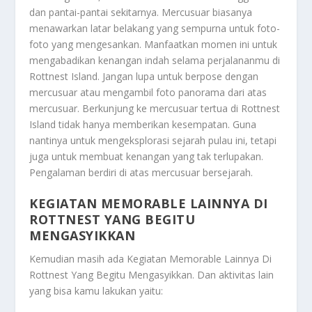
dan pantai-pantai sekitarnya. Mercusuar biasanya
menawarkan latar belakang yang sempurna untuk foto-
foto yang mengesankan. Manfaatkan momen ini untuk
mengabadikan kenangan indah selama perjalananmu di
Rottnest Island. Jangan lupa untuk berpose dengan
mercusuar atau mengambil foto panorama dari atas
mercusuar. Berkunjung ke mercusuar tertua di Rottnest
Island tidak hanya memberikan kesempatan. Guna
nantinya untuk mengeksplorasi sejarah pulau ini, tetapi
juga untuk membuat kenangan yang tak terlupakan.
Pengalaman berdiri di atas mercusuar bersejarah.
KEGIATAN MEMORABLE LAINNYA DI
ROTTNEST YANG BEGITU
MENGASYIKKAN
Kemudian masih ada
Kegiatan Memorable Lainnya Di
Rottnest Yang Begitu Mengasyikkan
. Dan aktivitas lain
yang bisa kamu lakukan yaitu: