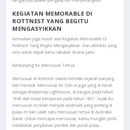
dengannya adalah pengalaman menyenangkan!
KEGIATAN MEMORABLE DI
ROTTNEST YANG BEGITU
MENGASYIKKAN
Kemudian juga masih ada
Kegiatan Memorable Di
Rottnest Yang Begitu Mengasyikkan
. Dan aktivitas yang
seru untuk dapat kamu lakukan disana yaitu:
Berkunjung Ke Mercusuar Tertua
Mercusuar di Rottnest Island memiliki sejarah panjang
dan menarik. Mercusuar ini. Dan ia juga yang di kenal
sebagai Wadjemup Lighthouse, di bangun pada tahun
1849 dan mulai beroperasi pada tahun 1851. Sejak itu,
mercusuar ini telah menjadi landmark yang penting di
pulau ini dan salah satu mercusuar tertua di Australia
Barat. Untuk mencapai mercusuar, kamu mungkin perlu
melakukan perjalanan pendek dari pusat pulau.