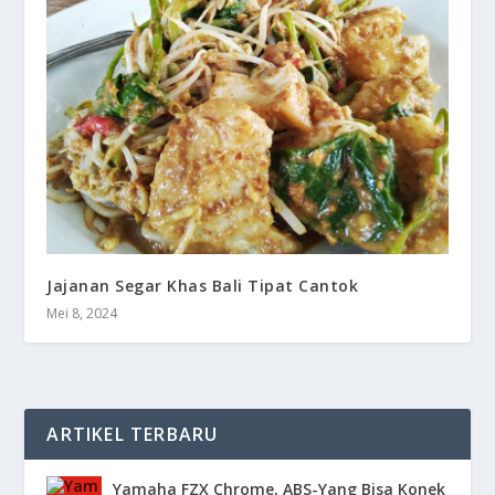
Jajanan Segar Khas Bali Tipat Cantok
Mei 8, 2024
ARTIKEL TERBARU
Yamaha FZX Chrome, ABS-Yang Bisa Konek