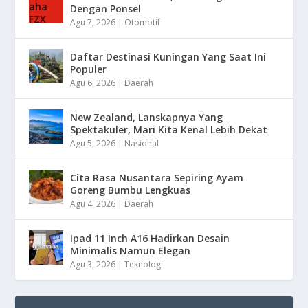
Dengan Ponsel
Agu 7, 2026
|
Otomotif
Daftar Destinasi Kuningan Yang Saat Ini
Populer
Agu 6, 2026
|
Daerah
New Zealand, Lanskapnya Yang
Spektakuler, Mari Kita Kenal Lebih Dekat
Agu 5, 2026
|
Nasional
Cita Rasa Nusantara Sepiring Ayam
Goreng Bumbu Lengkuas
Agu 4, 2026
|
Daerah
Ipad 11 Inch A16 Hadirkan Desain
Minimalis Namun Elegan
Agu 3, 2026
|
Teknologi