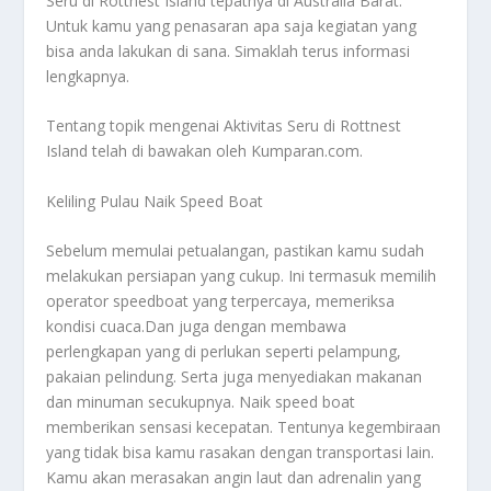
Seru
di Rottnest Island tepatnya di Australia Barat.
Untuk kamu yang penasaran apa saja kegiatan yang
bisa anda lakukan di sana. Simaklah terus informasi
lengkapnya.
Tentang topik mengenai
Aktivitas Seru
di Rottnest
Island telah di bawakan oleh Kumparan.com.
Keliling Pulau Naik Speed Boat
Sebelum memulai petualangan, pastikan kamu sudah
melakukan persiapan yang cukup. Ini termasuk memilih
operator speedboat yang terpercaya, memeriksa
kondisi cuaca.Dan juga dengan membawa
perlengkapan yang di perlukan seperti pelampung,
pakaian pelindung. Serta juga menyediakan makanan
dan minuman secukupnya. Naik speed boat
memberikan sensasi kecepatan. Tentunya kegembiraan
yang tidak bisa kamu rasakan dengan transportasi lain.
Kamu akan merasakan angin laut dan adrenalin yang