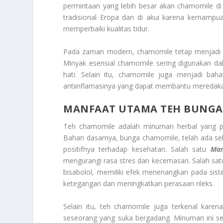
permintaan yang lebih besar akan chamomile di
tradisional Eropa dan di akui karena kemamp
memperbaiki kualitas tidur.
Pada zaman modern, chamomile tetap menjadi b
Minyak esensial chamomile sering digunakan d
hati. Selain itu, chamomile juga menjadi ba
antiinflamasinya yang dapat membantu meredakan i
MANFAAT UTAMA TEH BUNGA
Teh chamomile adalah minuman herbal yang po
Bahan dasarnya, bunga chamomile, telah ada s
positifnya terhadap kesehatan. Salah satu
Man
mengurangi rasa stres dan kecemasan. Salah sat
bisabolol, memiliki efek menenangkan pada sis
ketegangan dan meningkatkan perasaan rileks.
Selain itu, teh chamomile juga terkenal kare
seseorang yang suka bergadang. Minuman ini se