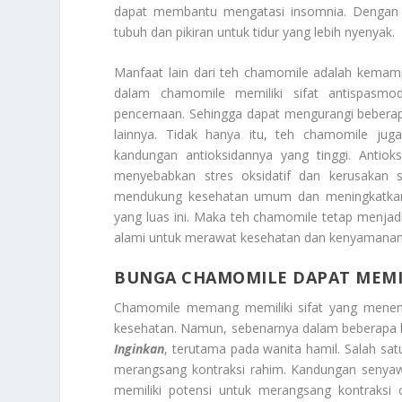
dapat membantu mengatasi insomnia. Dengan 
tubuh dan pikiran untuk tidur yang lebih nyenyak.
Manfaat lain dari teh chamomile adalah kema
dalam chamomile memiliki sifat antispasm
pencernaan. Sehingga dapat mengurangi beberap
lainnya. Tidak hanya itu, teh chamomile ju
kandungan antioksidannya yang tinggi. Anti
menyebabkan stres oksidatif dan kerusakan 
mendukung kesehatan umum dan meningkatkan
yang luas ini. Maka teh chamomile tetap menjad
alami untuk merawat kesehatan dan kenyamanan
BUNGA CHAMOMILE DAPAT MEMIL
Chamomile memang memiliki sifat yang menena
kesehatan. Namun, sebenarnya dalam beberapa 
Inginkan
, terutama pada wanita hamil. Salah sa
merangsang kontraksi rahim. Kandungan senyawa
memiliki potensi untuk merangsang kontraksi o