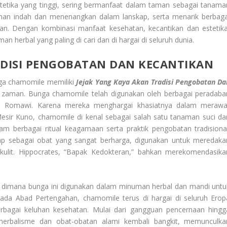
estetika yang tinggi, sering bermanfaat dalam taman sebagai tanama
han indah dan menenangkan dalam lanskap, serta menarik berbaga
n. Dengan kombinasi manfaat kesehatan, kecantikan dan estetika
n herbal yang paling di cari dan di hargai di seluruh dunia.
ADISI PENGOBATAN DAN KECANTIKAN
ga chamomile memiliki
Jejak Yang Kaya Akan Tradisi Pengobatan Da
n zaman. Bunga chamomile telah digunakan oleh berbagai peradaba
n Romawi. Karena mereka menghargai khasiatnya dalam merawa
Mesir Kuno, chamomile di kenal sebagai salah satu tanaman suci dar
m berbagai ritual keagamaan serta praktik pengobatan tradisional
ap sebagai obat yang sangat berharga, digunakan untuk meredaka
ulit. Hippocrates, “Bapak Kedokteran,” bahkan merekomendasika
.
dimana bunga ini digunakan dalam minuman herbal dan mandi untu
Pada Abad Pertengahan, chamomile terus di hargai di seluruh Erop
rbagai keluhan kesehatan. Mulai dari gangguan pencernaan hingg
herbalisme dan obat-obatan alami kembali bangkit, memunculka