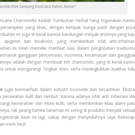
iliki Efek Samping Kontraksi Rahim, Benar?
icaria Chamomilla Adalah Tumbuhan Herbal Yang Digunakan Karen
 penampilan yang khas, dengan kelopak bunga putih dengan pusa
 tumbuhan ini juga di kenal karena kandungan minyak atsirinya yang kay
apigenin dan bisabolol, yang memberikan sifat anti-inflamasi
an ini telah memiliki manfaat luas dalam pengobatan tradisiona
 Termasuk gangguan pencernaan, insomnia, kecemasan dan ganggua
tkannya adalah dengan membuat teh chamomile, yang di kenal karen
untuk mengurangi Tingkat stres serta meningkatkan kualitas tidu
le
juga bermanfaat dalam industri kosmetik dan kecantikan. Ekstra
perawatan kulit dan rambut. Karena adanya sifat anti inflamasi da
i kemerahan dan iritasi kulit, serta memberikan kilau alami pad
nya, tak jarang bahwa tanaman ini sering di produksi menjadi sebua
engekstrak daun ini lagi, cukup dengan menyeduhnya saja. Beberap
n merk heizl.