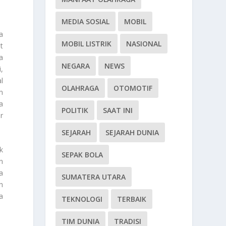
MEDIA SOSIAL
MOBIL
a
MOBIL LISTRIK
NASIONAL
t
a
NEGARA
NEWS
,
l
OLAHRAGA
OTOMOTIF
n
a
POLITIK
SAAT INI
r
SEJARAH
SEJARAH DUNIA
k
SEPAK BOLA
n
a
SUMATERA UTARA
h
a
TEKNOLOGI
TERBAIK
TIM DUNIA
TRADISI