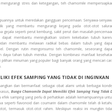
mengurangi stres dan ketegangan, teh chamomile mempersiapka
mpuannya untuk meredakan gangguan pencernaan. Senyawa-senyaw
odik yang membantu mengurangi kejang pada otot-otot salura
a gejala seperti perut kembung, sakit perut dan masalah pencernaa
ga dapat membantu meningkatkan sistem kekebalan tubuh karen
oksidan membantu melawan radikal bebas dalam tubuh yang dapa
sel. Dengan rutin mengonsumsi teh chamomile, seseorang dapa
 daya tahan tubuh mereka. Dengan kombinasi manfaat kesehata
i pilihan minuman yang populer bagi banyak orang yang mencari car
.
IKI EFEK SAMPING YANG TIDAK DI INGINKAN
ngkan dan bermanfaat sebagai obat alami untuk berbagai kondis
kasus,
Bunga Chamomile Dapat Memiliki Efek Samping Yang Tidak D
tu efek samping yang perlu di perhatikan adalah kemampuannya untu
 seperti flavonoid dan coumarin dalam chamomile telah di ketahu
tot, termasuk otot-otot rahim. Meskipun reaksi ini mungkin tida