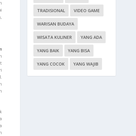
n
i
TRADISIONAL
VIDEO GAME
,
WARISAN BUDAYA
WISATA KULINER
YANG ADA
n
YANG BAIK
YANG BISA
n
t
YANG COCOK
YANG WAJIB
i
.
n
n
k
a
a
n