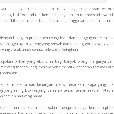
ajikan Dengan Cepat Dan Praktis, Biasanya Di Restoran-Restora
 tentang fast food adalah kemudahannya dalam memperolehnya. Kit
 dalam hitungan menit, tanpa harus menunggu lama atau memasa
l dengan beragam pilihan menu yang lezat dan menggugah selera. Dar
ezat hingga ayam goreng yang renyah dan kentang goreng yang gurih
yang cocok untuk semua selera dan keinginan.
merupakan pilihan yang ekonomis bagi banyak orang. Harganya yan
natif yang menarik bagi mereka yang memiliki anggaran terbatas ata
i makanan.
 dengan nostalgia dan kenangan manis masa kecil. Siapa yang tida
saji yang sering kita kunjungi bersama teman-teman sekolah, atau e
n setelah hari yang panas.
Dari kemudahan dan kepraktisan dalam memperolehnya, beragam piliha
enangkan, harga yang terjangkau, hingga kenangan manis masa keci