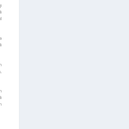
i
i
l
a
i
m
,
h
i
n