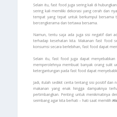
Selain itu, fast food juga sering kali di hubung
sering kali memiliki dekorasi yang cerah dan 
tempat yang tepat untuk berkumpul bersama t
bercengkerama dan tertawa bersama.
Namun, tentu saja ada juga sisi negatif dari 
terhadap kesehatan kita. Makanan fast food seri
konsumsi secara berlebihan, fast food dapat menin
Selain itu, fast food juga dapat menyebabka
memperolehnya membuat banyak orang sulit unt
ketergantungan pada fast food dapat menyebabk
Jadi, itulah sedikit cerita tentang sisi positif
makanan yang enak hingga dampaknya terhad
pertimbangkan. Penting untuk menikmatinya d
seimbang agar kita berhati – hati saat memilih
Hi