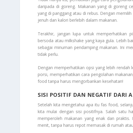
daripada di goreng. Makanan yang di goreng c
yang di panggang atau di rebus. Dengan memilih
jenuh dan kalori berlebih dalam makanan.
Terakhir, jangan lupa untuk memperhatikan pi
bersoda atau milkshake yang kaya gula. Lebih baik
sebagai minuman pendamping makanan. Ini mem
tidak perlu.
Dengan memperhatikan opsi yang lebih rendah le
porsi, memperhatikan cara pengolahan makanan,
food tanpa harus mengorbankan kesehatan!
SISI POSITIF DAN NEGATIF DARI
Setelah kita mengetahui apa itu fas food, selan
kita mulai dengan sisi positifnya. Salah sat
memperoleh makanan yang enak dan praktis. K
menit, tanpa harus repot memasak di rumah atau