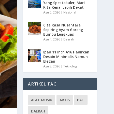
Yang Spektakuler, Mari
Kita Kenal Lebih Dekat
Agu 5, 2026
|
Nasional
Cita Rasa Nusantara
Sepiring Ayam Goreng
Bumbu Lengkuas
Agu 4, 2026
|
Daerah
Ipad 11 Inch A16 Hadirkan
Desain Minimalis Namun
Elegan
Agu 3, 2026
|
Teknologi
ARTIKEL TAG
ALAT MUSIK
ARTIS
BALI
DAERAH