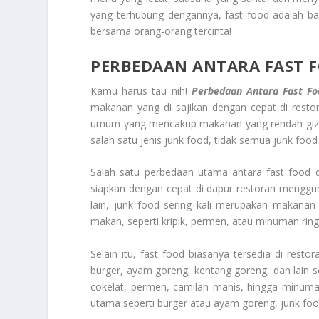
yang terhubung dengannya, fast food adalah ba
bersama orang-orang tercinta!
PERBEDAAN ANTARA FAST 
Kamu harus tau nih!
Perbedaan Antara Fast Fo
makanan yang di sajikan dengan cepat di restor
umum yang mencakup makanan yang rendah gizi da
salah satu jenis junk food, tidak semua junk food
Salah satu perbedaan utama antara fast food
siapkan dengan cepat di dapur restoran menggu
lain, junk food sering kali merupakan makana
makan, seperti kripik, permen, atau minuman ring
Selain itu, fast food biasanya tersedia di resto
burger, ayam goreng, kentang goreng, dan lain seb
cokelat, permen, camilan manis, hingga minuman 
utama seperti burger atau ayam goreng, junk f