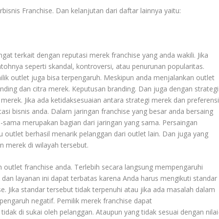
bisnis Franchise
. Dan kelanjutan dari daftar lainnya yaitu:
ngat terkait dengan reputasi merek franchise yang anda wakili. Jika
ohnya seperti skandal, kontroversi, atau penurunan popularitas.
ilik outlet juga bisa terpengaruh. Meskipun anda menjalankan outlet
randing dan citra merek. Keputusan branding. Dan juga dengan strategi
merek. Jika ada ketidaksesuaian antara strategi merek dan preferens
tasi bisnis anda. Dalam jaringan franchise yang besar anda bersaing
ma-sama merupakan bagian dari jaringan yang sama. Persaingan
u outlet berhasil menarik pelanggan dari outlet lain. Dan juga yang
n merek di wilayah tersebut.
eh outlet franchise anda. Terlebih secara langsung mempengaruhi
s dan layanan ini dapat terbatas karena Anda harus mengikuti standar
se. Jika standar tersebut tidak terpenuhi atau jika ada masalah dalam
rpengaruh negatif. Pemilik merek franchise dapat
dak di sukai oleh pelanggan. Ataupun yang tidak sesuai dengan nilai