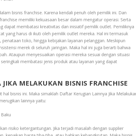
dalam bisnis franchise. Karena kendali penuh oleh pemilik ini. Dan
k franchise memiliki kekuasaan besar dalam mengatur operasi. Serta
g dapat membatasi kreativitas dan inisiatif pemilik outlet. Pemiliknya
 yang harus di ikuti oleh pemilik outlet mereka. Hal ini termasuk
k, penataan toko, hingga kebijakan layanan pelanggan. Meskipun
stensi merek di seluruh jaringan. Maka hal ini juga berarti bahwa
gubah. Ataupun menyesuaikan operasi mereka sesuai dengan situasi
e seringkali membatasi jenis produk atau layanan yang dapat
 JIKA MELAKUKAN BISNIS FRANCHISE
 hal bisnis ini. Maka simaklah
Daftar Kerugian Lainnya Jika Melakuka
merugikan lainnya yaitu:
 Baku
an risiko ketergantungan. Jika terjadi masalah dengan supplier
n, kenaikan harga tiba-tiba, atau bahkan kebangkrutan. Maka bisnis