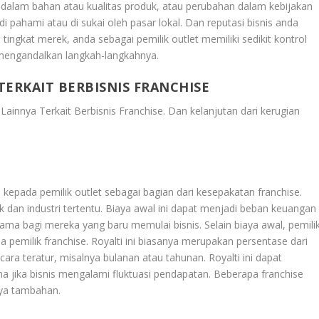
n dalam bahan atau kualitas produk, atau perubahan dalam kebijakan
di pahami atau di sukai oleh pasar lokal. Dan reputasi bisnis anda
a tingkat merek, anda sebagai pemilik outlet memiliki sedikit kontrol
 mengandalkan langkah-langkahnya.
ERKAIT BERBISNIS FRANCHISE
ainnya Terkait Berbisnis Franchise
. Dan kelanjutan dari kerugian
kepada pemilik outlet sebagai bagian dari kesepakatan franchise.
k dan industri tertentu. Biaya awal ini dapat menjadi beban keuangan
utama bagi mereka yang baru memulai bisnis. Selain biaya awal, pemili
a pemilik franchise. Royalti ini biasanya merupakan persentase dari
ara teratur, misalnya bulanan atau tahunan. Royalti ini dapat
ama jika bisnis mengalami fluktuasi pendapatan. Beberapa franchise
aya tambahan.