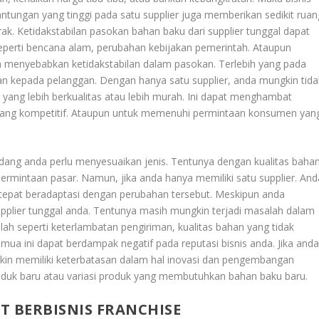
ntungan yang tinggi pada satu supplier juga memberikan sedikit ruan
rak. Ketidakstabilan pasokan bahan baku dari supplier tunggal dapat
eperti bencana alam, perubahan kebijakan pemerintah. Ataupun
sa menyebabkan ketidakstabilan dalam pasokan. Terlebih yang pada
an kepada pelanggan. Dengan hanya satu supplier, anda mungkin tida
u yang lebih berkualitas atau lebih murah. Ini dapat menghambat
ang kompetitif. Ataupun untuk memenuhi permintaan konsumen yan
dang anda perlu menyesuaikan jenis. Tentunya dengan kualitas baha
ermintaan pasar. Namun, jika anda hanya memiliki satu supplier. And
n cepat beradaptasi dengan perubahan tersebut. Meskipun anda
pplier tunggal anda. Tentunya masih mungkin terjadi masalah dalam
alah seperti keterlambatan pengiriman, kualitas bahan yang tidak
mua ini dapat berdampak negatif pada reputasi bisnis anda. Jika and
gkin memiliki keterbatasan dalam hal inovasi dan pengembangan
roduk baru atau variasi produk yang membutuhkan bahan baku baru.
T BERBISNIS FRANCHISE