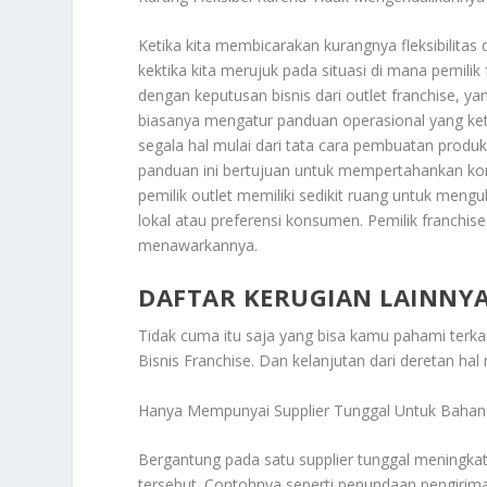
Ketika kita membicarakan kurangnya fleksibilitas 
kektika kita merujuk pada situasi di mana pemili
dengan keputusan bisnis dari outlet franchise, yan
biasanya mengatur panduan operasional yang ketat
segala hal mulai dari tata cara pembuatan produ
panduan ini bertujuan untuk mempertahankan konsi
pemilik outlet memiliki sedikit ruang untuk men
lokal atau preferensi konsumen. Pemilik franchis
menawarkannya.
DAFTAR KERUGIAN LAINNYA
Tidak cuma itu saja yang bisa kamu pahami terkait
Bisnis Franchise
. Dan kelanjutan dari deretan hal 
Hanya Mempunyai Supplier Tunggal Untuk Bahan
Bergantung pada satu supplier tunggal meningkatk
tersebut. Contohnya seperti penundaan pengirima