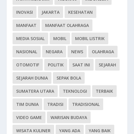
INOVASI
JAKARTA
KESEHATAN
MANFAAT
MANFAAT OLAHRAGA
MEDIA SOSIAL
MOBIL
MOBIL LISTRIK
NASIONAL
NEGARA
NEWS
OLAHRAGA
OTOMOTIF
POLITIK
SAAT INI
SEJARAH
SEJARAH DUNIA
SEPAK BOLA
SUMATERA UTARA
TEKNOLOGI
TERBAIK
TIM DUNIA
TRADISI
TRADISIONAL
VIDEO GAME
WARISAN BUDAYA
WISATA KULINER
YANG ADA
YANG BAIK