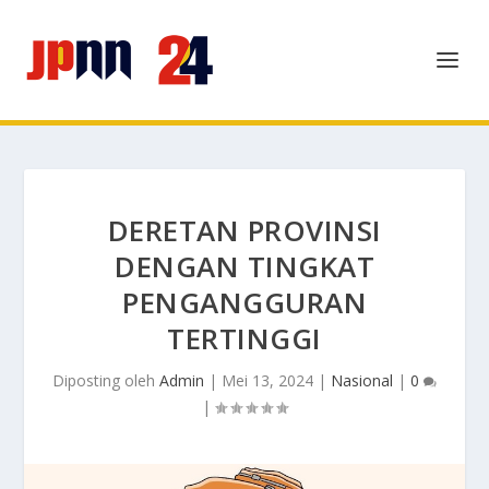
DERETAN PROVINSI
DENGAN TINGKAT
PENGANGGURAN
TERTINGGI
Diposting oleh
Admin
|
Mei 13, 2024
|
Nasional
|
0
|