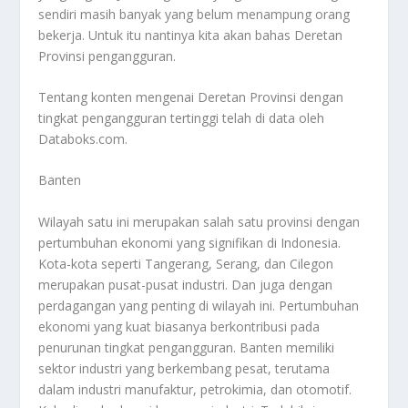
sendiri masih banyak yang belum menampung orang
bekerja. Untuk itu nantinya kita akan bahas
Deretan
Provinsi
pengangguran.
Tentang konten mengenai
Deretan Provinsi
dengan
tingkat pengangguran tertinggi telah di data oleh
Databoks.com.
Banten
Wilayah satu ini merupakan salah satu provinsi dengan
pertumbuhan ekonomi yang signifikan di Indonesia.
Kota-kota seperti Tangerang, Serang, dan Cilegon
merupakan pusat-pusat industri. Dan juga dengan
perdagangan yang penting di wilayah ini. Pertumbuhan
ekonomi yang kuat biasanya berkontribusi pada
penurunan tingkat pengangguran. Banten memiliki
sektor industri yang berkembang pesat, terutama
dalam industri manufaktur, petrokimia, dan otomotif.