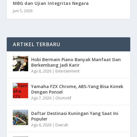
MBG dan Ujian Integritas Negara
Juni 5, 2026
ARTIKEL TERBARU
Hobi Bermain Piano Banyak Manfaat Dan
Berkembang Jadi Karir
Agu 8, 2026
|
Entertainment
Yamaha FZX Chrome, ABS-Yang Bisa Konek
Dengan Ponsel
Agu 7, 2026
|
Otomotif
Daftar Destinasi Kuningan Yang Saat Ini
Populer
Agu 6, 2026
|
Daerah