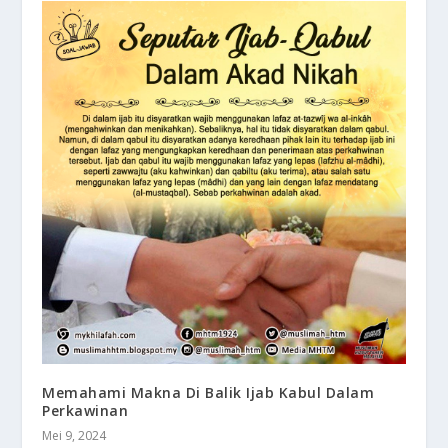
Memahami Makna Di Balik Ijab Kabul Dalam
Perkawinan
Mei 9, 2024