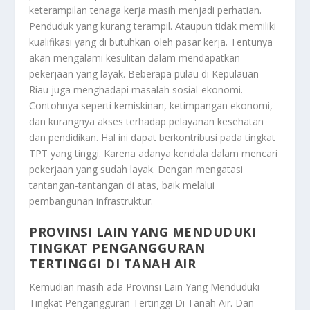
keterampilan tenaga kerja masih menjadi perhatian.
Penduduk yang kurang terampil. Ataupun tidak memiliki
kualifikasi yang di butuhkan oleh pasar kerja. Tentunya
akan mengalami kesulitan dalam mendapatkan
pekerjaan yang layak. Beberapa pulau di Kepulauan
Riau juga menghadapi masalah sosial-ekonomi.
Contohnya seperti kemiskinan, ketimpangan ekonomi,
dan kurangnya akses terhadap pelayanan kesehatan
dan pendidikan. Hal ini dapat berkontribusi pada tingkat
TPT yang tinggi. Karena adanya kendala dalam mencari
pekerjaan yang sudah layak. Dengan mengatasi
tantangan-tantangan di atas, baik melalui
pembangunan infrastruktur.
PROVINSI LAIN YANG MENDUDUKI
TINGKAT PENGANGGURAN
TERTINGGI DI TANAH AIR
Kemudian masih ada
Provinsi Lain Yang Menduduki
Tingkat Pengangguran Tertinggi Di Tanah Air
. Dan