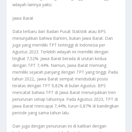
wilayah lainnya yaitu:
Jawa Barat
Data terbaru dari Badan Pusat Statistik atau BPS
menunjukkan bahwa Banten, bukan Jawa Barat. Dan
juga yang memiliki TPT tertinggi di Indonesia per
Agustus 2023. Terlebih wilayah ini memiliki dengan
tingkat 7,52%. Jawa Barat berada di urutan kedua
dengan TPT 7,44%. Namun, Jawa Barat memang
memiliki sejarah panjang dengan TPT yang tinggi. Pada
tahun 2022,. Jawa Barat sempat menduduki posisi
teratas dengan TPT 9,82% di bulan Agustus. BPS
mencatat bahwa TPT di Jawa Barat menunjukkan tren
penurunan setiap tahunnya. Pada Agustus 2023, TPT di
Jawa Barat mencapai 7,44%, turun 0,87% di bandingkan
periode yang sama tahun lalu.
Dan juga dengan penurunan ini di kaitkan dengan