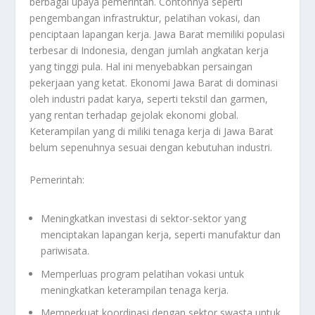
berbagai upaya pemerintah. Contohnya seperti
pengembangan infrastruktur, pelatihan vokasi, dan
penciptaan lapangan kerja. Jawa Barat memiliki populasi
terbesar di Indonesia, dengan jumlah angkatan kerja
yang tinggi pula. Hal ini menyebabkan persaingan
pekerjaan yang ketat. Ekonomi Jawa Barat di dominasi
oleh industri padat karya, seperti tekstil dan garmen,
yang rentan terhadap gejolak ekonomi global.
Keterampilan yang di miliki tenaga kerja di Jawa Barat
belum sepenuhnya sesuai dengan kebutuhan industri.
Pemerintah:
Meningkatkan investasi di sektor-sektor yang
menciptakan lapangan kerja, seperti manufaktur dan
pariwisata.
Memperluas program pelatihan vokasi untuk
meningkatkan keterampilan tenaga kerja.
Memperkuat koordinasi dengan sektor swasta untuk