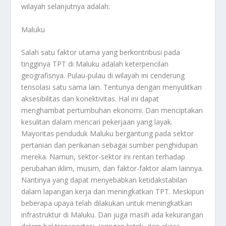
wilayah selanjutnya adalah:
Maluku
Salah satu faktor utama yang berkontribusi pada
tingginya TPT di Maluku adalah keterpencilan
geografisnya. Pulau-pulau di wilayah ini cenderung
terisolasi satu sama lain. Tentunya dengan menyulitkan
aksesibilitas dan konektivitas. Hal ini dapat
menghambat pertumbuhan ekonomi. Dan menciptakan
kesulitan dalam mencari pekerjaan yang layak.
Mayoritas penduduk Maluku bergantung pada sektor
pertanian dan perikanan sebagai sumber penghidupan
mereka. Namun, sektor-sektor ini rentan terhadap
perubahan iklim, musim, dan faktor-faktor alam lainnya.
Nantinya yang dapat menyebabkan ketidakstabilan
dalam lapangan kerja dan meningkatkan TPT. Meskipun
beberapa upaya telah dilakukan untuk meningkatkan
infrastruktur di Maluku. Dan juga masih ada kekurangan