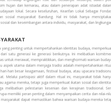
im hujan dan kemarau, atau dalam penerapan adat istiadat dala
dayaan lokal. Secara keseluruhan,
Kearifan Lokal Sebagai Fondas
 sosial masyarakat Bandung. Hal ini tidak hanya menciptaka
n sosial dan keseimbangan antara individu, masyarakat, dan lingkunga
SYARAKAT
 yang penting untuk mempertahankan identitas budaya, memperkua
g dari satu generasi ke generasi berikutnya. Ini melibatkan komitme
unitas untuk merawat, mempraktikkan, dan menghormati warisan buday
atu aspek utama dalam menjaga tradisi adalah mempertahankan ritua
ari-hari besar keagamaan, festival budaya, atau upacara tradisiona
Melalui partisipasi aktif dalam ritual ini, masyarakat tidak hany
au agama mereka, tetapi juga memperkuat ikatan sosial dan identita
uga melibatkan pelestarian kesenian dan kerajinan tradisional. Sen
i rupa memiliki peran penting dalam menyampaikan cerita dan nilai-nila
, masyarakat dapat memastikan bahwa warisan budaya mereka teta