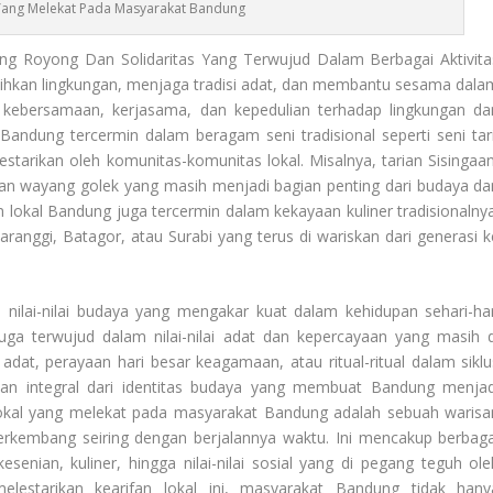
 Yang Melekat Pada Masyarakat Bandung
 Royong Dan Solidaritas Yang Terwujud Dalam Berbagai Aktivita
hkan lingkungan, menjaga tradisi adat, dan membantu sesama dala
lai kebersamaan, kerjasama, dan kepedulian terhadap lingkungan da
Bandung tercermin dalam beragam seni tradisional seperti seni tari
estarikan oleh komunitas-komunitas lokal. Misalnya, tarian Sisingaan
senian wayang golek yang masih menjadi bagian penting dari budaya da
an lokal Bandung juga tercermin dalam kekayaan kuliner tradisionalnya
anggi, Batagor, atau Surabi yang terus di wariskan dari generasi k
an nilai-nilai budaya yang mengakar kuat dalam kehidupan sehari-har
ga terwujud dalam nilai-nilai adat dan kepercayaan yang masih d
dat, perayaan hari besar keagamaan, atau ritual-ritual dalam siklu
an integral dari identitas budaya yang membuat Bandung menjad
kal yang melekat pada masyarakat Bandung adalah sebuah warisa
berkembang seiring dengan berjalannya waktu. Ini mencakup berbaga
kesenian, kuliner, hingga nilai-nilai sosial yang di pegang teguh ole
estarikan kearifan lokal ini, masyarakat Bandung tidak hany