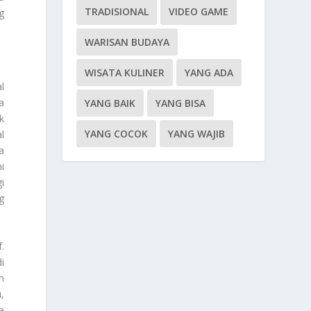
TRADISIONAL
VIDEO GAME
g
WARISAN BUDAYA
WISATA KULINER
YANG ADA
l
a
YANG BAIK
YANG BISA
k
YANG COCOK
YANG WAJIB
l
a
i
i
g
.
i
n
,
a