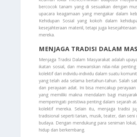
bercocok tanam yang di sesuaikan dengan mus
upacara keagamaan yang mengakar dalam kebu
Kehidupan Sosial
yang kokoh dalam kehidupan
kesejahteraan materiil, tetapi juga kesejahteraa
mereka.
MENJAGA TRADISI DALAM MA
Menjaga Tradisi Dalam Masyarakat
adalah upaya
ikatan sosial, dan mewariskan nilai-nilai pentin
kolektif dari individu-individu dalam suatu kom
yang telah ada selama bertahun-tahun. Salah s
dan perayaan adat. Ini bisa mencakup perayaan h
yang memiliki makna mendalam bagi masyarakat. 
memperingati peristiwa penting dalam sejarah at
kolektif mereka. Selain itu, menjaga tradisi j
tradisional seperti tarian, musik, teater, dan sen
budaya. Dengan mendukung para seniman lokal
hidup dan berkembang.