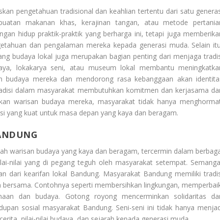
skan pengetahuan tradisional dan keahlian tertentu dari satu generas
mbuatan makanan khas, kerajinan tangan, atau metode pertania
ngan hidup praktik-praktik yang berharga ini, tetapi juga memberika
getahuan dan pengalaman mereka kepada generasi muda. Selain itu
ng budaya lokal juga merupakan bagian penting dari menjaga tradis
budaya, lokakarya seni, atau museum lokal membantu meningkatka
an budaya mereka dan mendorong rasa kebanggaan akan identita
radisi dalam masyarakat membutuhkan komitmen dan kerjasama dar
ikan warisan budaya mereka, masyarakat tidak hanya menghormat
asi yang kuat untuk masa depan yang kaya dan beragam.
BANDUNG
ah warisan budaya yang kaya dan beragam, tercermin dalam berbaga
 nilai-nilai yang di pegang teguh oleh masyarakat setempat. Semanga
n dari kearifan lokal Bandung. Masyarakat Bandung memiliki tradis
n bersama. Contohnya seperti membersihkan lingkungan, memperbaik
amaan dan budaya. Gotong royong mencerminkan solidaritas da
dupan sosial masyarakat Bandung. Seni-seni ini tidak hanya menjad
erita, nilai-nilai budaya, dan sejarah kepada generasi muda.