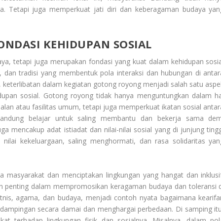
. Tetapi juga memperkuat jati diri dan keberagaman budaya yan
FONDASI KEHIDUPAN SOSIAL
aya, tetapi juga merupakan fondasi yang kuat dalam kehidupan sosia
k, dan tradisi yang membentuk pola interaksi dan hubungan di antar
, keterlibatan dalam kegiatan gotong royong menjadi salah satu aspe
ehidupan sosial. Gotong royong tidak hanya menguntungkan dalam ha
alan atau fasilitas umum, tetapi juga memperkuat ikatan sosial antar
Bandung belajar untuk saling membantu dan bekerja sama dem
ga mencakup adat istiadat dan nilai-nilai sosial yang di junjung tingg
 nilai kekeluargaan, saling menghormati, dan rasa solidaritas yan
ta masyarakat dan menciptakan lingkungan yang hangat dan inklusif
ran penting dalam mempromosikan keragaman budaya dan toleransi d
nis, agama, dan budaya, menjadi contoh nyata bagaimana kearifa
dampingan secara damai dan menghargai perbedaan. Di samping itu
at terhadap lingkungan fisik dan sosialnya. Misalnya, dalam pol