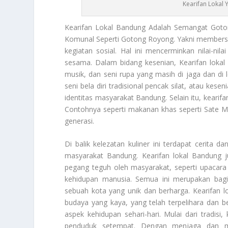
Kearifan Lokal
Kearifan
Lokal Bandung Adalah Semangat Gotong
Komunal Seperti Gotong Royong. Yakni membersi
kegiatan sosial. Hal ini mencerminkan nilai-ni
sesama. Dalam bidang kesenian,
Kearifan
lokal 
musik, dan seni rupa yang masih di jaga dan di l
seni bela diri tradisional pencak silat, atau ke
identitas masyarakat Bandung. Selain itu, kearif
Contohnya seperti makanan khas seperti Sate Mar
generasi.
Di balik kelezatan kuliner ini terdapat cerita d
masyarakat Bandung. Kearifan lokal Bandung ju
pegang teguh oleh masyarakat, seperti upacara a
kehidupan manusia. Semua ini merupakan bagi
sebuah kota yang unik dan berharga.
Kearifan
lo
budaya yang kaya, yang telah terpelihara dan 
aspek kehidupan sehari-hari. Mulai dari tradisi, 
penduduk setempat. Dengan menjaga dan mel