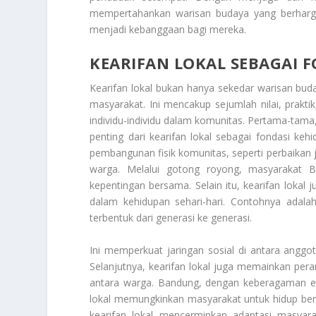
mempertahankan warisan budaya yang berharga
menjadi kebanggaan bagi mereka.
KEARIFAN LOKAL SEBAGAI 
Kearifan lokal bukan hanya sekedar warisan bud
masyarakat. Ini mencakup sejumlah nilai, prakti
individu-individu dalam komunitas. Pertama-tama
penting dari kearifan lokal sebagai fondasi k
pembangunan fisik komunitas, seperti perbaikan j
warga. Melalui gotong royong, masyarakat 
kepentingan bersama. Selain itu, kearifan lokal ju
dalam kehidupan sehari-hari. Contohnya adalah
terbentuk dari generasi ke generasi.
Ini memperkuat jaringan sosial di antara anggo
Selanjutnya, kearifan lokal juga memainkan pe
antara warga. Bandung, dengan keberagaman et
lokal memungkinkan masyarakat untuk hidup ber
kearifan lokal mencerminkan adaptasi masyarak