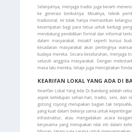
Selanjutnya, menjaga tradisi juga berarti meneru
ke generasi berikutnya. Misalnya, teknik pe
tradisional. Ini tidak hanya memastikan kelangsu
kesempatan bagi para tetua untuk berbagi pen
mendukung pendidikan formal dan informal tenta
dalam masyarakat. Inisiatif seperti kursus 
kesadaran masyarakat akan pentingnya waris
budaya mereka. Secara keseluruhan, menjaga t
seluruh anggota masyarakat. Dengan melestar
masa lalu mereka, tetapi juga menciptakan fond
KEARIFAN LOKAL YANG ADA DI 
Kearifan Lokal Yang Ada Di Bandung
adalah sebu
aspek kehidupan sehari-hari, tradisi, seni, dan
gotong royong merupakan bagian tak terpisahka
yang kuat dalam bekerja sama untuk kepentinga
infrastruktur, atau mengadakan acara keag
kerjasama yang merupakan nilai inti dalam kehi
hiburan, tetapi juga sarana untuk menyampaikan c