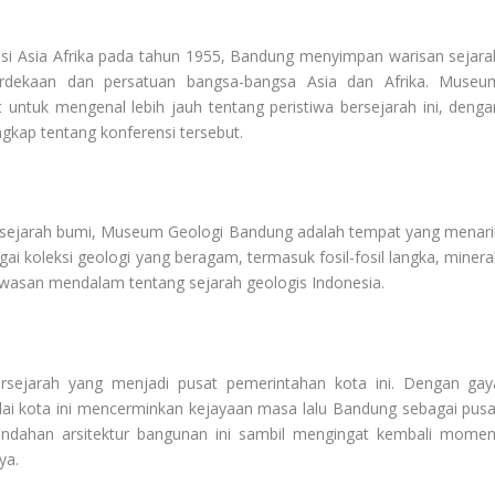
si Asia Afrika pada tahun 1955, Bandung menyimpan warisan sejara
rdekaan dan persatuan bangsa-bangsa Asia dan Afrika. Museu
 untuk mengenal lebih jauh tentang peristiwa bersejarah ini, denga
kap tentang konferensi tersebut.
n sejarah bumi, Museum Geologi Bandung adalah tempat yang menari
i koleksi geologi yang beragam, termasuk fosil-fosil langka, mineral
wasan mendalam tentang sejarah geologis Indonesia.
sejarah yang menjadi pusat pemerintahan kota ini. Dengan gay
balai kota ini mencerminkan kejayaan masa lalu Bandung sebagai pusa
indahan arsitektur bangunan ini sambil mengingat kembali momen
ya.