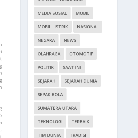
MEDIA SOSIAL
MOBIL
MOBIL LISTRIK
NASIONAL
NEGARA
NEWS
n
i
OLAHRAGA
OTOMOTIF
t
g
POLITIK
SAAT INI
n
g
SEJARAH
SEJARAH DUNIA
h
SEPAK BOLA
SUMATERA UTARA
g
o
TEKNOLOGI
TERBAIK
a
,
TIM DUNIA
TRADISI
t