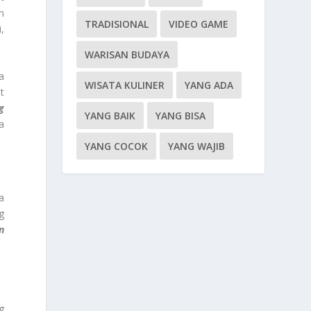
n
TRADISIONAL
VIDEO GAME
,
WARISAN BUDAYA
a
WISATA KULINER
YANG ADA
t
g
YANG BAIK
YANG BISA
a
YANG COCOK
YANG WAJIB
a
g
n
g