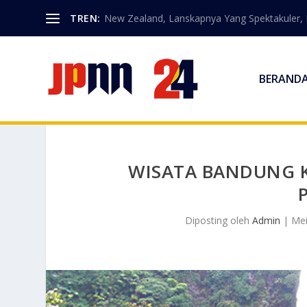
TREN:
New Zealand, Lanskapnya Yang Spektakuler, Ma
BERAND
WISATA BANDUNG 
Diposting oleh
Admin
|
Mei