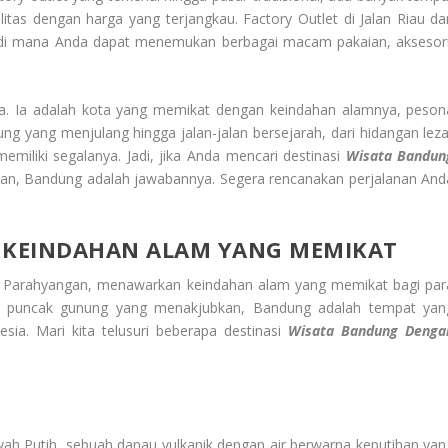
itas dengan harga yang terjangkau. Factory Outlet di Jalan Riau da
, di mana Anda dapat menemukan berbagai macam pakaian, aksesori
a. Ia adalah kota yang memikat dengan keindahan alamnya, peson
ng yang menjulang hingga jalan-jalan bersejarah, dari hidangan leza
miliki segalanya. Jadi, jika Anda mencari destinasi
Wisata Bandun
an, Bandung adalah jawabannya. Segera rencanakan perjalanan And
 KEINDAHAN ALAM YANG MEMIKAT
an Parahyangan, menawarkan keindahan alam yang memikat bagi par
ga puncak gunung yang menakjubkan, Bandung adalah tempat yan
ia. Mari kita telusuri beberapa destinasi
Wisata Bandung Denga
ah Putih, sebuah danau vulkanik dengan air berwarna keputihan yan