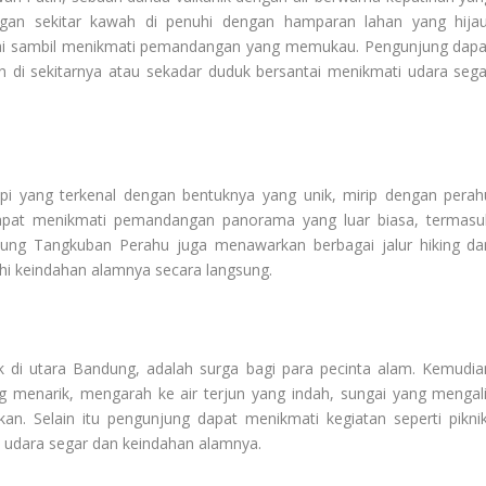
kungan sekitar kawah di penuhi dengan hamparan lahan yang hijau
tai sambil menikmati pemandangan yang memukau. Pengunjung dapa
n di sekitarnya atau sekadar duduk bersantai menikmati udara sega
i yang terkenal dengan bentuknya yang unik, mirip dengan perah
 dapat menikmati pemandangan panorama yang luar biasa, termasu
unung Tangkuban Perahu juga menawarkan berbagai jalur hiking da
ahi keindahan alamnya secara langsung.
k di utara Bandung, adalah surga bagi para pecinta alam. Kemudia
g menarik, mengarah ke air terjun yang indah, sungai yang mengali
. Selain itu pengunjung dapat menikmati kegiatan seperti piknik
i udara segar dan keindahan alamnya.