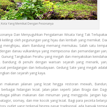
 Kota Yang Memikat Dengan Pesonanya
onanya Dan Menyuguhkan Pengalaman Wisata Yang Tak Terlupaka
 kelilingi oleh pegunungan yang hijau dan lembah yang memikat. Dar
ang menghijau, alam Bandung memang memukau. Salah satu tempa
h, dengan danau vulkaniknya yang mempesona dan pemandangan yan
ahi Gunung Tangkuban Perahu yang megah dan menyaksikan keindaha
a. Bandung di penuhi dengan warisan sejarah yang menarik, yan
pusat perdagangan dan kebudayaan. Gedung Sate yang megah adala
angkan dan sejarah yang kaya.
ri makanan jalanan yang lezat hingga restoran mewah, Bandun
erbagai hidangan lezat. Jalan-jalan seperti Jalan Braga dan Dag
berbagai pilihan makanan dan minuman yang menggoda. Jangan lup
tagor, siomay, dan mie kocok yang lezat. Bagi para pecinta belanja
ctory outlet yang terkenal hingga pasar tradisional, ada banyak tempa