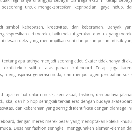
tidak lagi hanya di anggap sebagai olahraga ekstrim, tetapi sebaga
seseorang untuk mengekspresikan kepribadian, gaya hidup, da
i simbol kebebasan, kreativitas, dan keberanian. Banyak yan
ekspresikan diri mereka, baik melalui gerakan dan trik yang merek
ui desain-deks yang menampilkan seni dan pesan-pesan artistik yan
tentang apa artinya menjadi seorang atlet. Skater tidak hanya di aku
nik-teknik sulit di atas papan skateboard. Tetapi juga karen
, menginspirasi generasi muda, dan menjadi agen perubahan sosia
uga terlihat dalam musik, seni visual, fashion, dan budaya jalana
k, ska, dan hip-hop seringkali terkait erat dengan budaya skateboard
itas, dan keberanian yang sering di identifikasi dengan olahraga ini
skateboard, dengan merek-merek besar yang menciptakan koleksi khusu
n muda. Desainer fashion seringkali menggunakan elemen-elemen dar