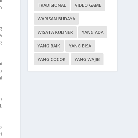
i
TRADISIONAL
VIDEO GAME
n
WARISAN BUDAYA
g
WISATA KULINER
YANG ADA
a
g
YANG BAIK
YANG BISA
YANG COCOK
YANG WAJIB
i
a
l
n
.
.
s
i