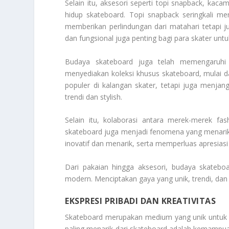
Selain itu, aksesori seperti topi snapback, kaca
hidup skateboard. Topi snapback seringkali me
memberikan perlindungan dari matahari tetapi 
dan fungsional juga penting bagi para skater u
Budaya skateboard juga telah memengaruhi 
menyediakan koleksi khusus skateboard, mulai dar
populer di kalangan skater, tetapi juga menja
trendi dan stylish.
Selain itu, kolaborasi antara merek-merek fas
skateboard juga menjadi fenomena yang menarik d
inovatif dan menarik, serta memperluas apresiasi
Dari pakaian hingga aksesori, budaya skateb
modern. Menciptakan gaya yang unik, trendi, dan te
EKSPRESI PRIBADI DAN KREATIVITAS
Skateboard merupakan medium yang unik untu
paling menarik dari skateboard adalah kemampu