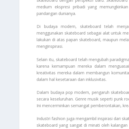
skateboard dengan perspektif baru. Skateboard 
medium ekspresi pribadi yang memungkinkan 
pandangan dunianya.
Di budaya modern, skateboard telah menjad
menggunakan skateboard sebagai alat untuk meng
lakukan di atas papan skateboard, maupun melal
menginspirasi.
Selain itu, skateboard telah mengubah paradigma 
karena kemampuan mereka dalam menguasai tek
kreativitas mereka dalam membangun komunitas
dalam hal kesetaraan dan inklusivitas.
Dalam budaya pop modern, pengaruh skateboard j
secara keseluruhan. Genre musik seperti punk roc
Ini mencerminkan semangat pemberontakan, kreativ
Industri fashion juga mengambil inspirasi dari 
skateboard yang sangat di minati oleh kalanga