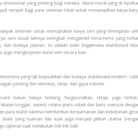
au emosional yang penting bagi mereka. Mural-mural yang di hasilka
enjadi tempat bagi para seniman lokal untuk menampilkan karya-kary
 banyak seniman untuk menciptakan karya seni yang terinspirasi ole
 karya seni visual lainnya seringkali mengambil tema-tema yang terkai
, dan budaya jalanan. Ini adalah bukti bagaimana skateboard tida
i juga menginspirasi dunia seni secara luas.
fenomena yang tak terpisahkan dari budaya skateboard modern. Lebi
gian penting dari identitas, sikap, dan gaya individu.
oard bukan hanya tentang fungsionalitas, tetapi juga tentan
Pakaian longgar, seperti celana jeans robek dan kaos oversize denga
lihan para skater karena memberikan kenyamanan dan kebebasan gera
u skate yang nyaman dan kuat juga menjadi pilihan utama. Denga
si optimal saat melakukan trik-trik sulit.