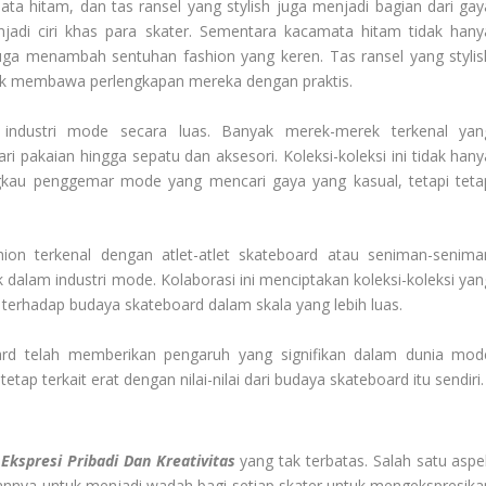
mata hitam, dan tas ransel yang stylish juga menjadi bagian dari gay
njadi ciri khas para skater. Sementara kacamata hitam tidak hany
juga menambah sentuhan fashion yang keren. Tas ransel yang stylis
ntuk membawa perlengkapan mereka dengan praktis.
industri mode secara luas. Banyak merek-merek terkenal yan
i pakaian hingga sepatu dan aksesori. Koleksi-koleksi ini tidak hany
ngkau penggemar mode yang mencari gaya yang kasual, tetapi teta
hion terkenal dengan atlet-atlet skateboard atau seniman-senima
alam industri mode. Kolaborasi ini menciptakan koleksi-koleksi yan
 terhadap budaya skateboard dalam skala yang lebih luas.
oard telah memberikan pengaruh yang signifikan dalam dunia mod
tap terkait erat dengan nilai-nilai dari budaya skateboard itu sendiri.
k
Ekspresi Pribadi Dan Kreativitas
yang tak terbatas. Salah satu aspe
annya untuk menjadi wadah bagi setiap skater untuk mengekspresika