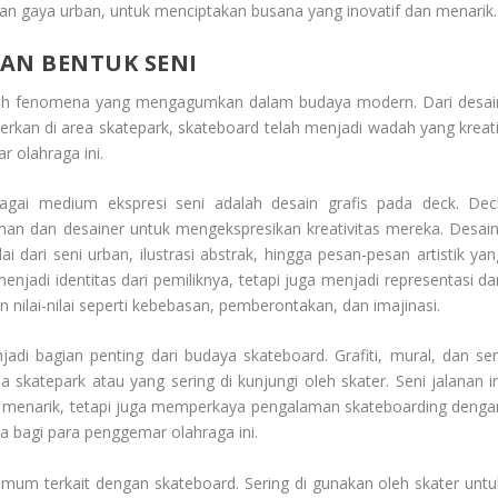
dan gaya urban, untuk menciptakan busana yang inovatif dan menarik.
AN BENTUK SENI
h fenomena yang mengagumkan dalam budaya modern. Dari desai
erkan di area skatepark, skateboard telah menjadi wadah yang kreati
 olahraga ini.
bagai medium ekspresi seni adalah desain grafis pada deck. Dec
iman dan desainer untuk mengekspresikan kreativitas mereka. Desain
ari seni urban, ilustrasi abstrak, hingga pesan-pesan artistik yan
njadi identitas dari pemiliknya, tetapi juga menjadi representasi dar
 nilai-nilai seperti kebebasan, pemberontakan, dan imajinasi.
njadi bagian penting dari budaya skateboard. Grafiti, mural, dan sen
ea skatepark atau yang sering di kunjungi oleh skater. Seni jalanan in
 menarik, tetapi juga memperkaya pengalaman skateboarding denga
a bagi para penggemar olahraga ini.
 umum terkait dengan skateboard. Sering di gunakan oleh skater untu