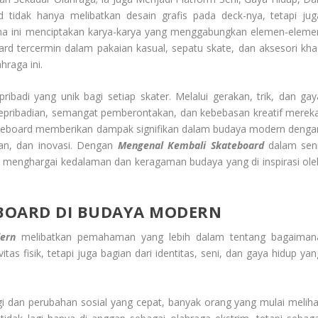
rd tidak hanya melibatkan desain grafis pada deck-nya, tetapi jug
arena ini menciptakan karya-karya yang menggabungkan elemen-eleme
rd tercermin dalam pakaian kasual, sepatu skate, dan aksesori kha
hraga ini.
ribadi yang unik bagi setiap skater. Melalui gerakan, trik, dan gay
epribadian, semangat pemberontakan, dan kebebasan kreatif mereka
kateboard memberikan dampak signifikan dalam budaya modern denga
anian, dan inovasi. Dengan
Mengenal Kembali Skateboard
dalam seni
bih menghargai kedalaman dan keragaman budaya yang di inspirasi ole
BOARD DI BUDAYA MODERN
ern
melibatkan pemahaman yang lebih dalam tentang bagaiman
vitas fisik, tetapi juga bagian dari identitas, seni, dan gaya hidup ya
i dan perubahan sosial yang cepat, banyak orang yang mulai meliha