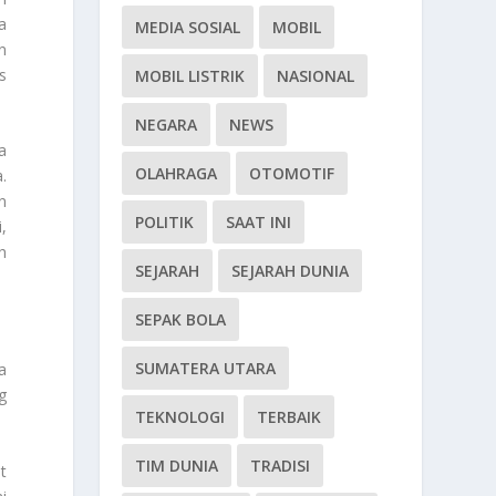
a
MEDIA SOSIAL
MOBIL
n
s
MOBIL LISTRIK
NASIONAL
NEGARA
NEWS
a
OLAHRAGA
OTOMOTIF
.
n
POLITIK
SAAT INI
,
h
SEJARAH
SEJARAH DUNIA
SEPAK BOLA
SUMATERA UTARA
a
ng
TEKNOLOGI
TERBAIK
TIM DUNIA
TRADISI
t